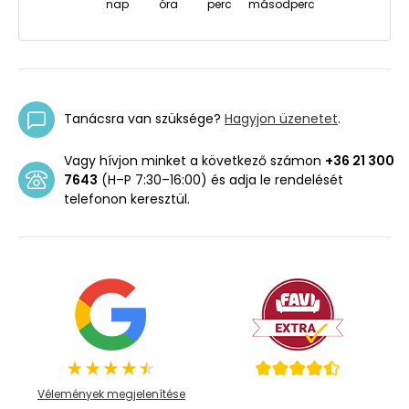
nap
óra
perc
másodperc
Tanácsra van szüksége?
Hagyjon üzenetet
.
Vagy hívjon minket a következő számon
+36 21 300
7643
(H–P 7:30–16:00) és adja le rendelését
telefonon keresztül.
Vélemények megjelenítése