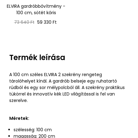
ELVIRA gardróbbővítmény -
100 cm, sötét kőris
Normál
Ár
73 640 Ft
59 330 Ft
ár
Termék leírása
A 100 cm széles ELVIRA 2 szekrény rengeteg
tárolóhelyet kínál. A gardrób belseje egy ruhatartó
rúdból és egy sor mélypolcból áll. A szekrény praktikus
tükörrel és innovatív kék LED világítással is fel van
szerelve.
Méretek:
szélesség: 100 cm
magasság: 200 cm