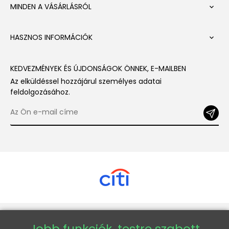
MINDEN A VÁSÁRLÁSRÓL

HASZNOS INFORMÁCIÓK

KEDVEZMÉNYEK ÉS ÚJDONSÁGOK ÖNNEK, E-MAILBEN
Az elküldéssel hozzájárul személyes adatai
feldolgozásához.
Copyright © 2026 - Veneti™