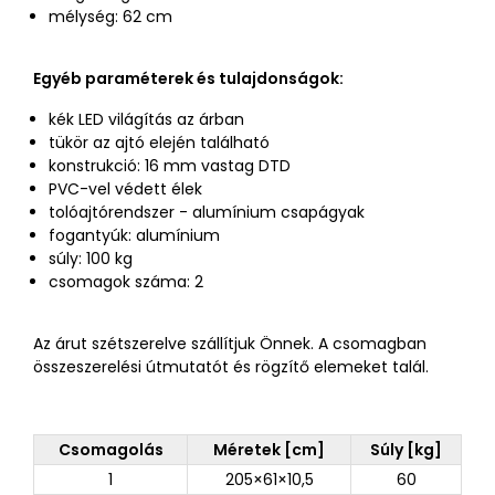
mélység: 62 cm
Egyéb paraméterek és tulajdonságok:
kék LED világítás az árban
tükör az ajtó elején található
konstrukció: 16 mm vastag DTD
PVC-vel védett élek
tolóajtórendszer - alumínium csapágyak
fogantyúk: alumínium
súly: 100 kg
csomagok száma: 2
Az árut szétszerelve szállítjuk Önnek. A csomagban
összeszerelési útmutatót és rögzítő elemeket talál.
Csomagolás
Méretek [cm]
Súly [kg]
1
205×61×10,5
60