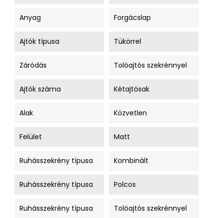
Anyag
Forgácslap
Ajtók típusa
Tükörrel
Záródás
Tolóajtós szekrénnyel
Ajtók száma
Kétajtósak
Alak
Közvetlen
Felület
Matt
Ruhásszekrény típusa
Kombinált
Ruhásszekrény típusa
Polcos
Ruhásszekrény típusa
Tolóajtós szekrénnyel