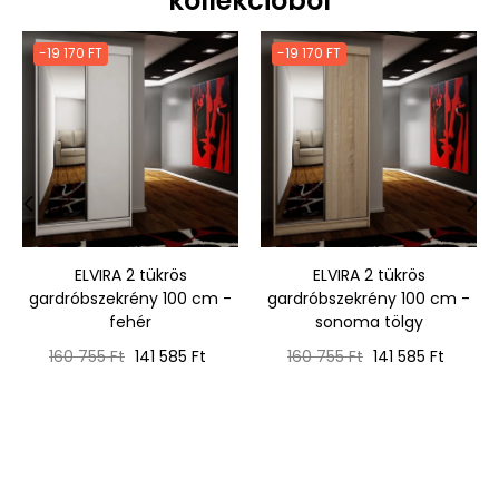
kollekcióból
-19 170 FT
-19 170 FT
‹
›
ELVIRA 2 tükrös
ELVIRA 2 tükrös
gardróbszekrény 100 cm -
gardróbszekrény 100 cm -
fehér
sonoma tölgy
Normál
Ár
Normál
Ár
160 755 Ft
141 585 Ft
160 755 Ft
141 585 Ft
ár
ár