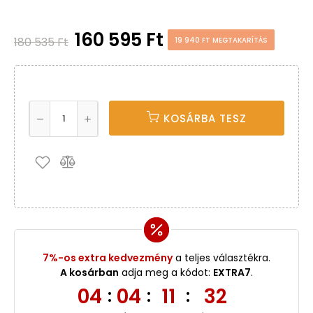
160 595 Ft
180 535 Ft
19 940 FT MEGTAKARÍTÁS
KOSÁRBA TESZ
7%-os extra kedvezmény
a teljes választékra.
A kosárban
adja meg a kódot:
EXTRA7
.
04
04
11
32
:
:
: