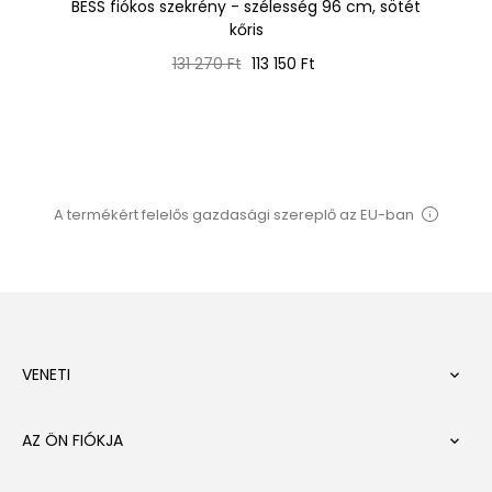
100
BESS fiókos szekrény - szélesség 96 cm, sötét
kőris
Normál
Ár
131 270 Ft
113 150 Ft
ár
A termékért felelős gazdasági szereplő az EU-ban
VENETI

AZ ÖN FIÓKJA
