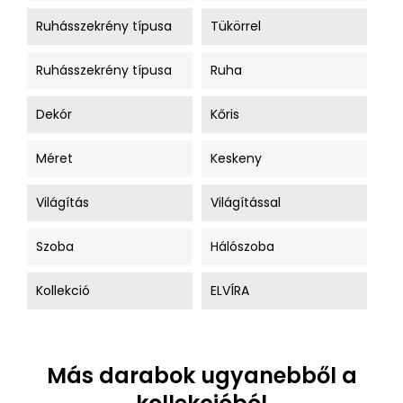
Ruhásszekrény típusa
Tükörrel
Ruhásszekrény típusa
Ruha
Dekór
Kőris
Méret
Keskeny
Világítás
Világítással
Szoba
Hálószoba
Kollekció
ELVÍRA
Más darabok ugyanebből a