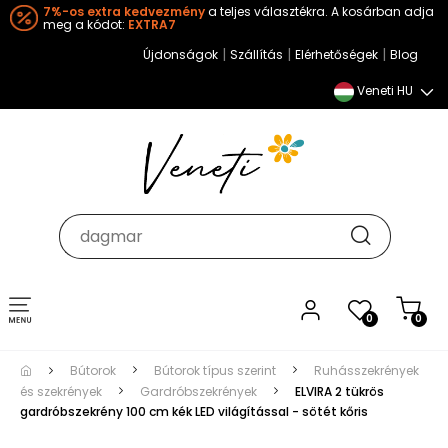
7%-os extra kedvezmény
a teljes választékra. A kosárban adja
meg a kódot:
EXTRA7
|
|
|
Újdonságok
Szállítás
Elérhetőségek
Blog
Veneti HU
Toggle
0
0
navigation
Bútorok
Bútorok típus szerint
Ruhásszekrények
és szekrények
Gardróbszekrények
ELVIRA 2 tükrös
gardróbszekrény 100 cm kék LED világítással - sötét kőris