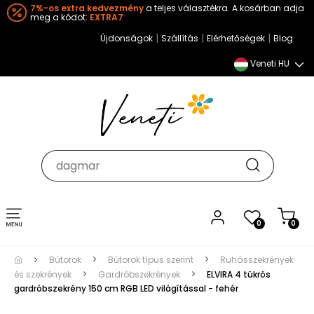
7%-os extra kedvezmény
a teljes választékra. A kosárban adja
meg a kódot:
EXTRA7
|
|
|
Újdonságok
Szállítás
Elérhetőségek
Blog
Veneti HU
Toggle
0
0
navigation
Bútorok
Bútorok típus szerint
Ruhásszekrények
és szekrények
Gardróbszekrények
ELVIRA 4 tükrös
gardróbszekrény 150 cm RGB LED világítással - fehér