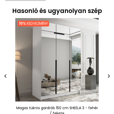
Hasonló és ugyanolyan szép
10%
KEDVEZMÉNY
Magas tükrös gardrób 150 cm SHEELA 3 - fehér
Ma
/ fekete