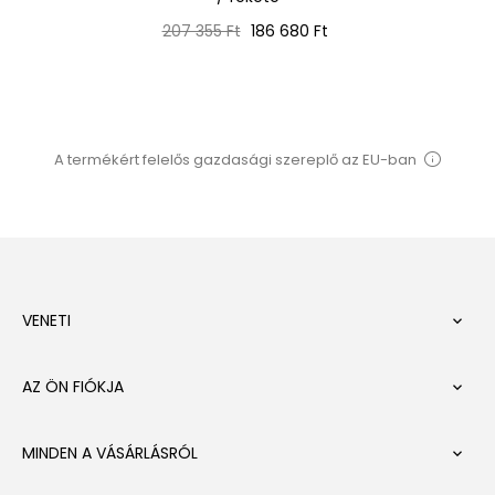
Normál
Ár
207 355 Ft
186 680 Ft
ár
A termékért felelős gazdasági szereplő az EU-ban
VENETI

AZ ÖN FIÓKJA

MINDEN A VÁSÁRLÁSRÓL
