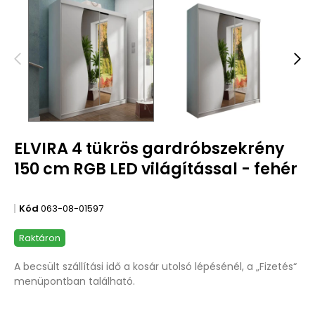
ELVIRA 4 tükrös gardróbszekrény
150 cm RGB LED világítással - fehér
Kód
063-08-01597
Raktáron
A becsült szállítási idő a kosár utolsó lépésénél, a „Fizetés“
menüpontban található.