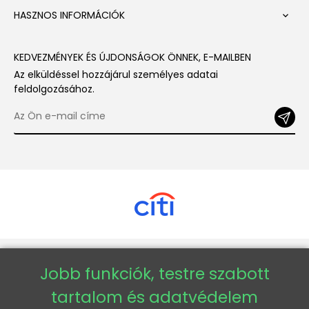
HASZNOS INFORMÁCIÓK

KEDVEZMÉNYEK ÉS ÚJDONSÁGOK ÖNNEK, E-MAILBEN
Az elküldéssel hozzájárul személyes adatai
feldolgozásához.
Copyright © 2026 - Veneti™
Jobb funkciók, testre szabott
tartalom és adatvédelem
Veneti HU