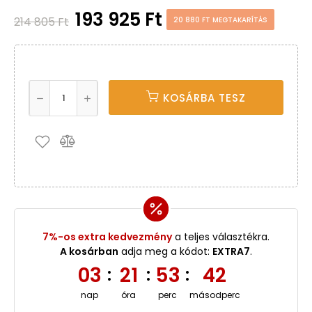
193 925 Ft
214 805 Ft
20 880 FT MEGTAKARÍTÁS
KOSÁRBA TESZ
7%-os extra kedvezmény
a teljes választékra.
A kosárban
adja meg a kódot:
EXTRA7
.
03
21
53
42
:
:
:
nap
óra
perc
másodperc