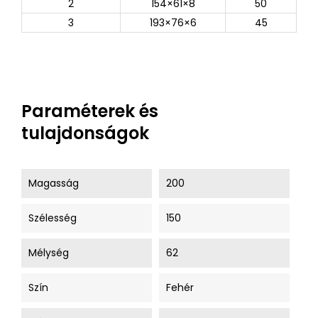
2
154×61×8
50
3
193×76×6
45
Paraméterek és
tulajdonságok
Magasság
200
Szélesség
150
Mélység
62
Szín
Fehér