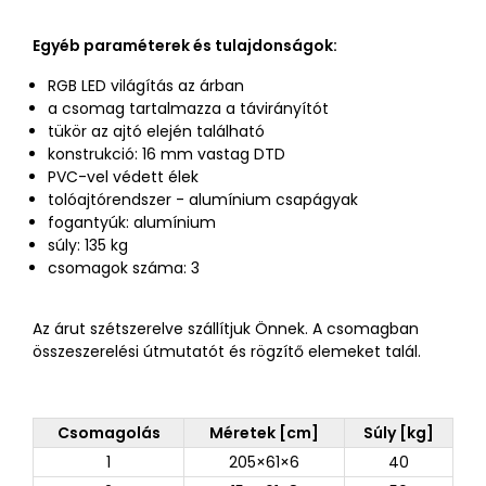
Egyéb paraméterek és tulajdonságok:
RGB LED világítás az árban
a csomag tartalmazza a távirányítót
tükör az ajtó elején található
konstrukció: 16 mm vastag DTD
PVC-vel védett élek
tolóajtórendszer - alumínium csapágyak
fogantyúk: alumínium
súly: 135 kg
csomagok száma: 3
Az árut szétszerelve szállítjuk Önnek. A csomagban
összeszerelési útmutatót és rögzítő elemeket talál.
Csomagolás
Méretek [cm]
Súly [kg]
1
205×61×6
40