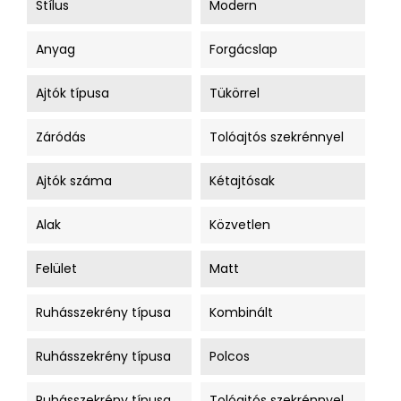
Stílus
Modern
Anyag
Forgácslap
Ajtók típusa
Tükörrel
Záródás
Tolóajtós szekrénnyel
Ajtók száma
Kétajtósak
Alak
Közvetlen
Felület
Matt
Ruhásszekrény típusa
Kombinált
Ruhásszekrény típusa
Polcos
Ruhásszekrény típusa
Tolóajtós szekrénnyel