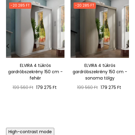
-20 285 FT
-20 285 FT
‹
›
ELVIRA 4 tükrös
ELVIRA 4 tükrös
gardróbszekrény 150 cm -
gardróbszekrény 150 cm -
fehér
sonoma tölgy
Normál
Ár
Normál
Ár
199 560 Ft
179 275 Ft
199 560 Ft
179 275 Ft
ár
ár
High-contrast mode