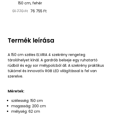
150 cm, fehér
Normál
Ár
91 770 Ft
76 755 Ft
ár
Termék leírása
A 150 cm széles ELVIRA 4 szekrény rengeteg
tárolóhelyet kínál. A gardrób belseje egy ruhatartó
rúdból és egy sor mélypolcból áll. A szekrény praktikus
tükörrel és innovatív RGB LED világítással is fel van
szerelve.
Méretek:
szélesség: 150 cm
magasság: 200 cm
mélység: 62 cm