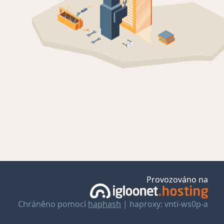
Provozováno na
Chráněno pomocí
haphash
| haproxy: vnti-ws0p-a