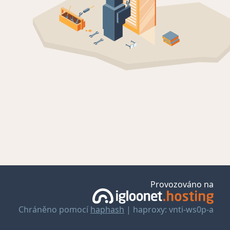
Provozováno na
Chráněno pomocí
haphash
| haproxy: vnti-ws0p-a