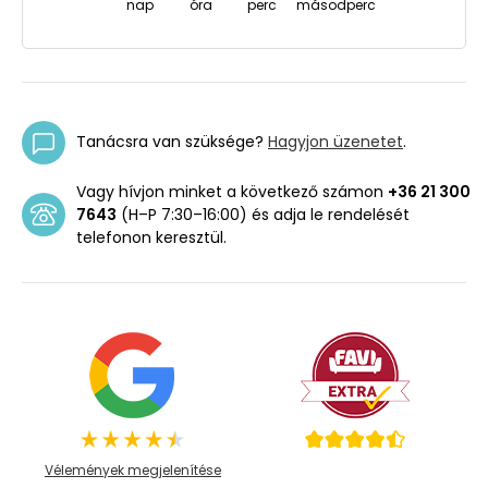
nap
óra
perc
másodperc
Tanácsra van szüksége?
Hagyjon üzenetet
.
Vagy hívjon minket a következő számon
+36 21 300
7643
(H–P 7:30–16:00) és adja le rendelését
telefonon keresztül.
Vélemények megjelenítése