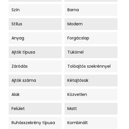
Szín
Barna
Stílus
Modern
Anyag
Forgácslap
Ajtók típusa
Tükörrel
Záródás
Tolóajtós szekrénnyel
Ajtók száma
Kétajtósak
Alak
Közvetlen
Felület
Matt
Ruhásszekrény típusa
Kombinált