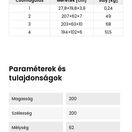
Csomagolás
Méretek [cm]
Súly [kg]
1
27,8×19,8×3,9
0,24
2
207×62×7
49
3
203×63×10
68
4
194×102×6
51,5
Paraméterek és
tulajdonságok
Magasság
200
Szélesség
200
Mélység
62