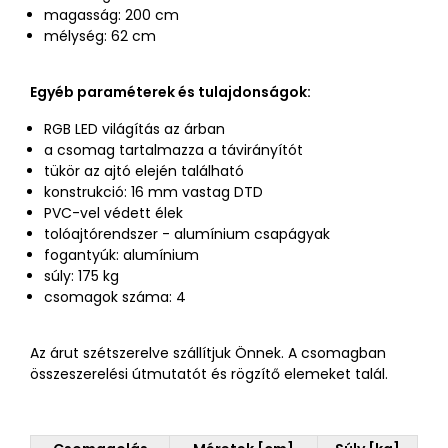
magasság: 200 cm
mélység: 62 cm
Egyéb paraméterek és tulajdonságok:
RGB LED világítás az árban
a csomag tartalmazza a távirányítót
tükör az ajtó elején található
konstrukció: 16 mm vastag DTD
PVC-vel védett élek
tolóajtórendszer - alumínium csapágyak
fogantyúk: alumínium
súly: 175 kg
csomagok száma: 4
Az árut szétszerelve szállítjuk Önnek. A csomagban
összeszerelési útmutatót és rögzítő elemeket talál.