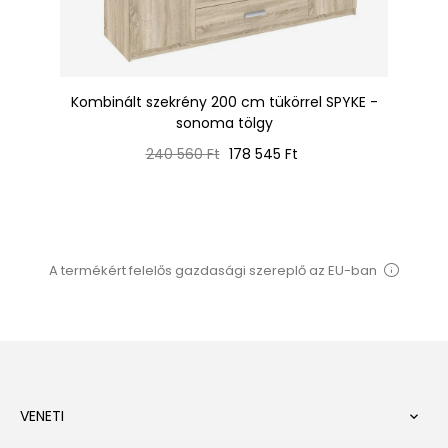
200
Kombinált szekrény 200 cm tükörrel SPYKE -
sonoma tölgy
Normál
Ár
240 560 Ft
178 545 Ft
ár
A termékért felelős gazdasági szereplő az EU-ban
VENETI
