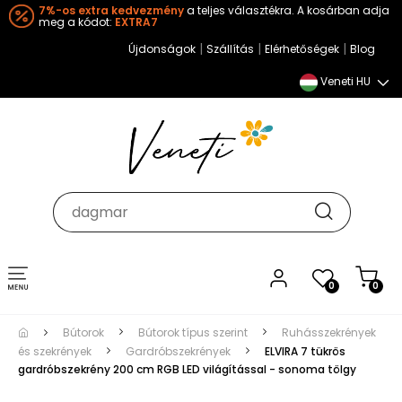
7%-os extra kedvezmény
a teljes választékra. A kosárban adja
meg a kódot:
EXTRA7
|
|
|
Újdonságok
Szállítás
Elérhetőségek
Blog
Veneti HU
Toggle
0
0
navigation
Bútorok
Bútorok típus szerint
Ruhásszekrények
és szekrények
Gardróbszekrények
ELVIRA 7 tükrös
gardróbszekrény 200 cm RGB LED világítással - sonoma tölgy