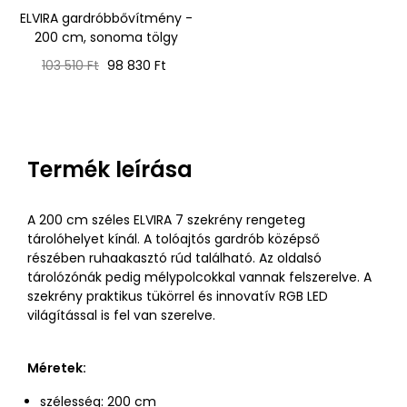
ELVIRA gardróbbővítmény -
200 cm, sonoma tölgy
Normál
Ár
103 510 Ft
98 830 Ft
ár
Termék leírása
A 200 cm széles ELVIRA 7 szekrény rengeteg
tárolóhelyet kínál. A tolóajtós gardrób középső
részében ruhaakasztó rúd található. Az oldalsó
tárolózónák pedig mélypolcokkal vannak felszerelve. A
szekrény praktikus tükörrel és innovatív RGB LED
világítással is fel van szerelve.
Méretek:
szélesség: 200 cm