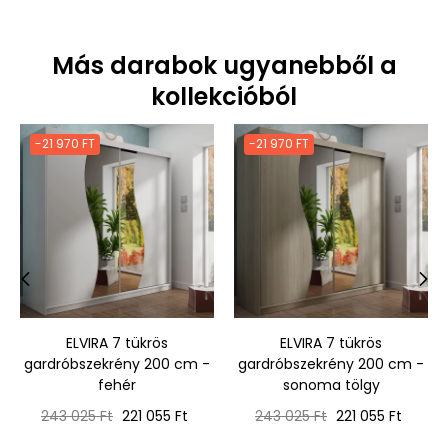
Más darabok ugyanebből a
kollekcióból
-21 970 FT
-21 970 FT
‹
›
ELVIRA 7 tükrös
ELVIRA 7 tükrös
gardróbszekrény 200 cm -
gardróbszekrény 200 cm -
fehér
sonoma tölgy
Normál
Ár
Normál
Ár
243 025 Ft
221 055 Ft
243 025 Ft
221 055 Ft
ár
ár