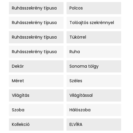
Ruhásszekrény típusa
Polcos
Ruhásszekrény típusa
Tolóajtós szekrénnyel
Ruhásszekrény típusa
Tükörrel
Ruhásszekrény típusa
Ruha
Dekór
Sonoma tölgy
Méret
Széles
Világítás
Világítással
Szoba
Hálószoba
Kollekció
ELVÍRA