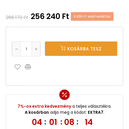
256 240 Ft
266 170 Ft
9 930 FT MEGTAKARÍTÁS
KOSÁRBA TESZ
7%-os extra kedvezmény
a teljes választékra.
A kosárban
adja meg a kódot:
EXTRA7
.
04
01
08
13
:
:
: