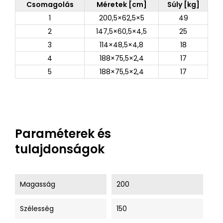
Csomagolás
Méretek [cm]
Súly [kg]
1
200,5×62,5×5
49
2
147,5×60,5×4,5
25
3
114×48,5×4,8
18
4
188×75,5×2,4
17
5
188×75,5×2,4
17
Paraméterek és
tulajdonságok
Magasság
200
Szélesség
150