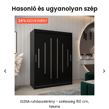
Hasonló és ugyanolyan szép
24%
KEDVEZMÉNY
0
ELENA ruhásszekrény - szélesség 150 cm,
EN
fekete