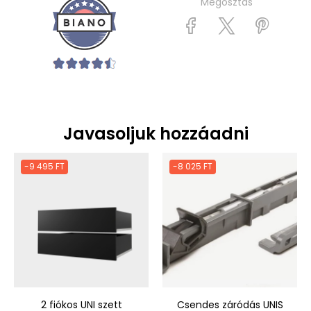
Megosztás
Javasoljuk hozzáadni
-9 495 FT
-8 025 FT
2 fiókos UNI szett
Csendes záródás UNIS