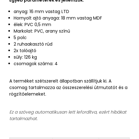
Egyéb paraméterek és jellemzők:
anyag: 16 mm vastag LTD
Hornyolt ajtó anyaga: 18 mm vastag MDF
élek: PVC 0,5 mm
Markolat: PVC, arany színű
5 polc
2 ruhaakasztó rúd
2x tolóajtó
súly: 126 kg
csomagok száma: 4
A terméket szétszerelt állapotban szállítjuk ki. A
csomag tartalmazza az összeszerelési útmutatót és a
rögzítőelemeket.
Ez a szöveg automatikusan lett lefordítva, ezért hibákat
tartalmazhat.