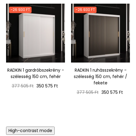
-26 930 FT
-26 930 FT
‹
›
RADKIN 1 gardróbszekrény -
RADKIN 1 ruhásszekrény -
szélesség 150 cm, fehér
szélesség 150 cm, fehér /
fekete
Normál
Ár
377 505 Ft
350 575 Ft
ár
Normál
Ár
377 505 Ft
350 575 Ft
ár
High-contrast mode