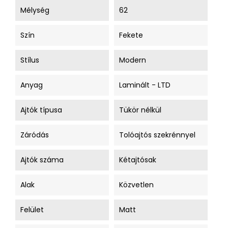
Mélység
62
Szín
Fekete
Stílus
Modern
Anyag
Laminált - LTD
Ajtók típusa
Tükör nélkül
Záródás
Tolóajtós szekrénnyel
Ajtók száma
Kétajtósak
Alak
Közvetlen
Felület
Matt