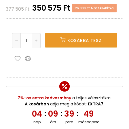
350 575 Ft
377 505 Ft
26 930 FT MEGTAKARÍTÁS
KOSÁRBA TESZ
7%-os extra kedvezmény
a teljes választékra.
A kosárban
adja meg a kódot:
EXTRA7
.
04
09
39
49
:
:
:
nap
óra
perc
másodperc