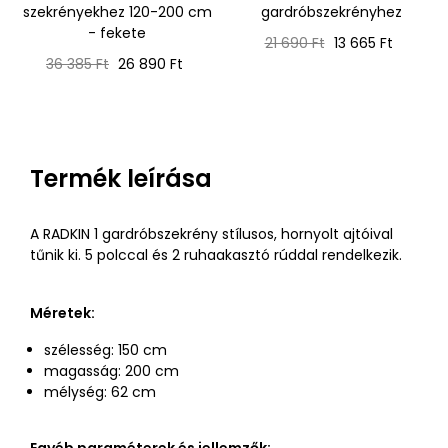
szekrényekhez 120-200 cm
gardróbszekrényhez
- fekete
Normál
Ár
21 690 Ft
13 665 Ft
Normál
Ár
ár
36 385 Ft
26 890 Ft
ár
Termék leírása
A RADKIN 1 gardróbszekrény stílusos, hornyolt ajtóival
tűnik ki. 5 polccal és 2 ruhaakasztó rúddal rendelkezik.
Méretek:
szélesség: 150 cm
magasság: 200 cm
mélység: 62 cm