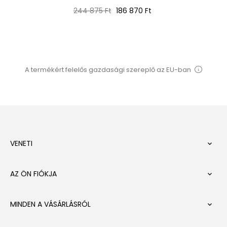
Normál
Ár
244 875 Ft
186 870 Ft
ár
A termékért felelős gazdasági szereplő az EU-ban
VENETI

AZ ÖN FIÓKJA

MINDEN A VÁSÁRLÁSRÓL
