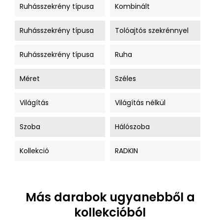
Ruhásszekrény típusa
Kombinált
Ruhásszekrény típusa
Tolóajtós szekrénnyel
Ruhásszekrény típusa
Ruha
Méret
Széles
Világítás
Világítás nélkül
Szoba
Hálószoba
Kollekció
RADKIN
Más darabok ugyanebből a
kollekcióból