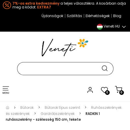
7%-os extra kedvezmény
a teljes választékra. A kosárban adja
meg a kódot:
EXTRA7
|
|
|
Újdonságok
Szállítás
Elérhetőségek
Blog
Veneti HU
Toggle
0
0
navigation
Bútorok
Bútorok típus szerint
Ruhásszekrények
és szekrények
Gardróbszekrények
RADKIN 1
ruhásszekrény - szélesség 150 cm, fekete