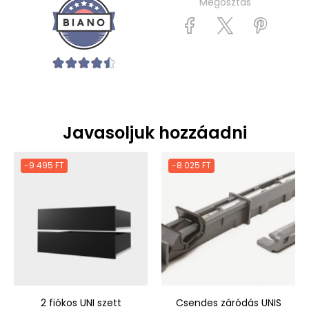
Megosztás
Javasoljuk hozzáadni
-9 495 FT
-8 025 FT
2 fiókos UNI szett
Csendes záródás UNIS