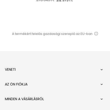
ár
A termékért felelős gazdasági szereplő az EU-ban
VENETI

AZ ÖN FIÓKJA

MINDEN A VÁSÁRLÁSRÓL
