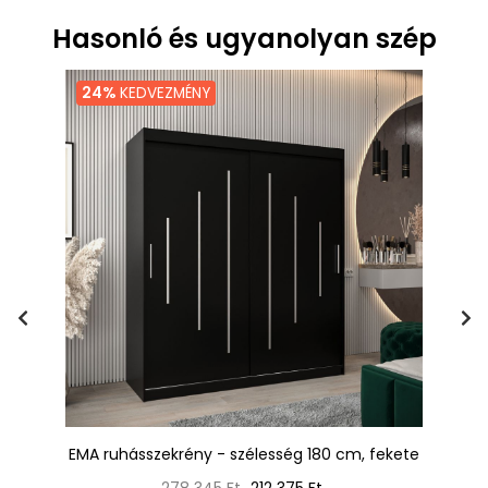
Hasonló és ugyanolyan szép
24%
KEDVEZMÉNY
EMA ruhásszekrény - szélesség 180 cm, fekete
EN
Normál
Ár
278 345 Ft
212 375 Ft