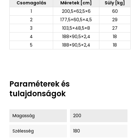
Csomagolás
Méretek [cm]
Súly [kg]
1
200,5×62,5×6
60
2
177,5×60,5×4,5
29
3
103,5×48,5×8
27
4
188×90,5×2,4
18
5
188×90,5×2,4
18
Paraméterek és
tulajdonságok
Magasság
200
Szélesség
180