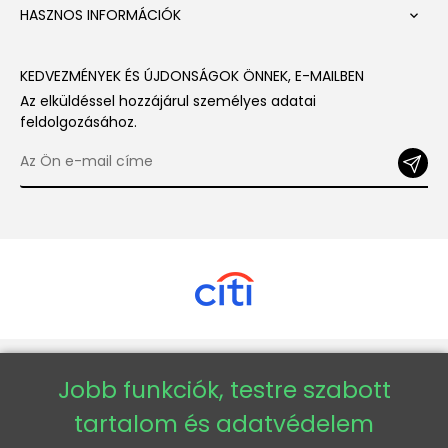
HASZNOS INFORMÁCIÓK

KEDVEZMÉNYEK ÉS ÚJDONSÁGOK ÖNNEK, E-MAILBEN
Az elküldéssel hozzájárul személyes adatai
feldolgozásához.
Copyright © 2026 - Veneti™
Jobb funkciók, testre szabott
tartalom és adatvédelem
Veneti HU