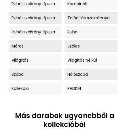
Ruhásszekrény típusa
Kombinált
Ruhásszekrény típusa
Tolóajtós szekrénnyel
Ruhásszekrény típusa
Ruha
Méret
Széles
Világítás
Világítás nélkül
Szoba
Hálószoba
Kollekció
RADKIN
Más darabok ugyanebből a
kollekcióból