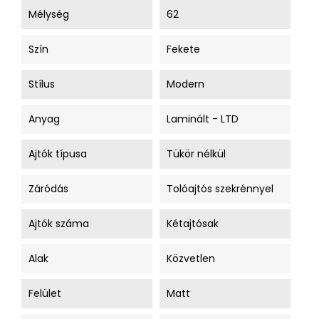
Mélység
62
Szín
Fekete
Stílus
Modern
Anyag
Laminált - LTD
Ajtók típusa
Tükör nélkül
Záródás
Tolóajtós szekrénnyel
Ajtók száma
Kétajtósak
Alak
Közvetlen
Felület
Matt