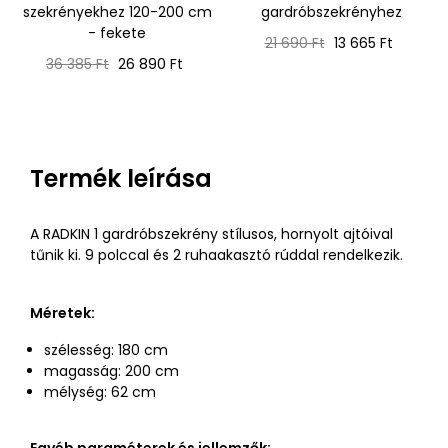
szekrényekhez 120-200 cm
gardróbszekrényhez
- fekete
Normál
Ár
21 690 Ft
13 665 Ft
Normál
Ár
ár
36 385 Ft
26 890 Ft
ár
Termék leírása
A RADKIN 1 gardróbszekrény stílusos, hornyolt ajtóival
tűnik ki. 9 polccal és 2 ruhaakasztó rúddal rendelkezik.
Méretek:
szélesség: 180 cm
magasság: 200 cm
mélység: 62 cm