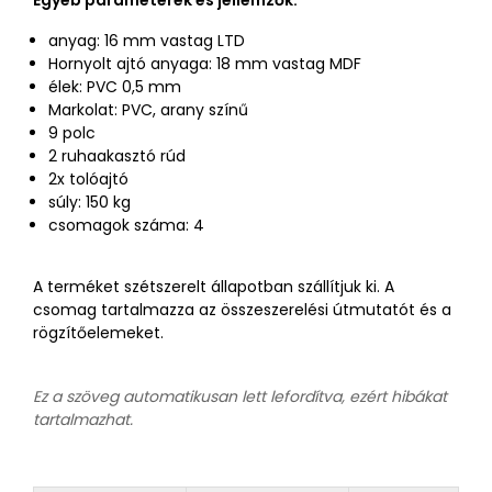
Egyéb paraméterek és jellemzők:
anyag: 16 mm vastag LTD
Hornyolt ajtó anyaga: 18 mm vastag MDF
élek: PVC 0,5 mm
Markolat: PVC, arany színű
9 polc
2 ruhaakasztó rúd
2x tolóajtó
súly: 150 kg
csomagok száma: 4
A terméket szétszerelt állapotban szállítjuk ki. A
csomag tartalmazza az összeszerelési útmutatót és a
rögzítőelemeket.
Ez a szöveg automatikusan lett lefordítva, ezért hibákat
tartalmazhat.