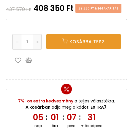
408 350 Ft
437 570 Ft
29 220 FT MEGTAKARÍTÁS
KOSÁRBA TESZ
7%-os extra kedvezmény
a teljes választékra.
A kosárban
adja meg a kódot:
EXTRA7
.
05
01
07
30
:
:
:
nap
óra
perc
másodperc