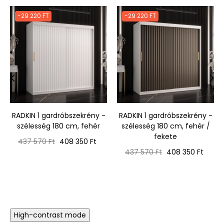
-29 220 FT
-29 220 FT
‹
›
RADKIN 1 gardróbszekrény -
RADKIN 1 gardróbszekrény -
szélesség 180 cm, fehér
szélesség 180 cm, fehér /
fekete
Normál
Ár
437 570 Ft
408 350 Ft
ár
Normál
Ár
437 570 Ft
408 350 Ft
ár
High-contrast mode