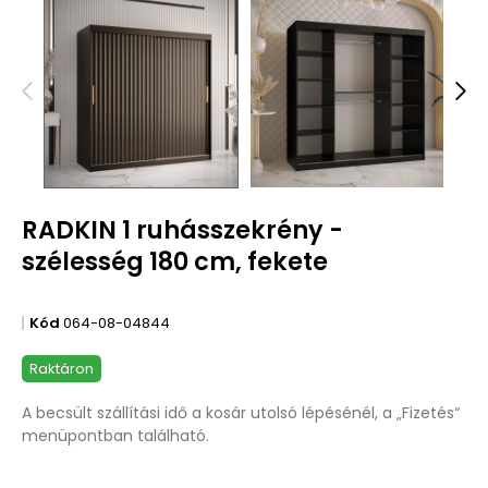
RADKIN 1 ruhásszekrény -
szélesség 180 cm, fekete
Kód
064-08-04844
Raktáron
A becsült szállítási idő a kosár utolsó lépésénél, a „Fizetés“
menüpontban található.