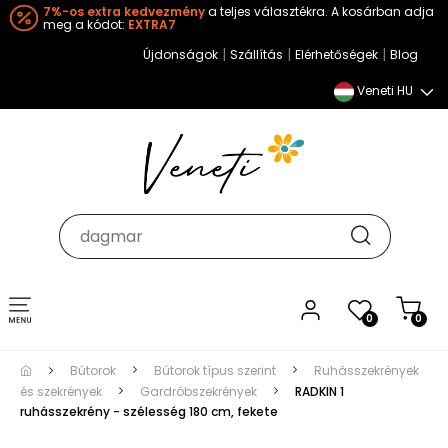
7%-os extra kedvezmény
a teljes választékra. A kosárban adja
meg a kódot:
EXTRA7
|
|
|
Újdonságok
Szállítás
Elérhetőségek
Blog
Veneti HU
Toggle
0
0
navigation
Bútorok
Bútorok típus szerint
Ruhásszekrények
és szekrények
Gardróbszekrények
RADKIN 1
ruhásszekrény - szélesség 180 cm, fekete