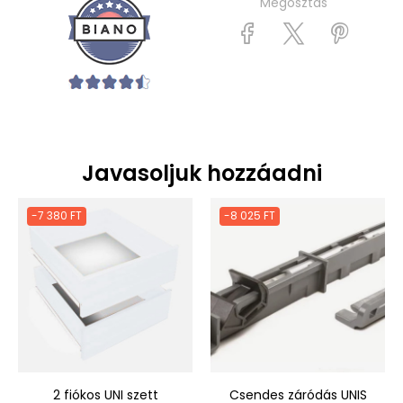
Megosztás
Javasoljuk hozzáadni
-7 380 FT
-8 025 FT
2 fiókos UNI szett
Csendes záródás UNIS