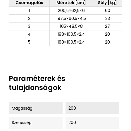
Csomagolás
Méretek [cm]
Súly [kg]
1
200,5×62,5×6
60
2
197,5×60,5×4,5
33
3
105×48,5×8
27
4
188×100,5×2,4
20
5
188×100,5×2,4
20
Paraméterek és
tulajdonságok
Magasság
200
Szélesség
200