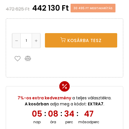
442 130 Ft
472 625 Ft
30 495 FT MEGTAKARÍTÁS
KOSÁRBA TESZ
7%-os extra kedvezmény
a teljes választékra.
A kosárban
adja meg a kódot:
EXTRA7
.
05
08
34
47
:
:
:
nap
óra
perc
másodperc