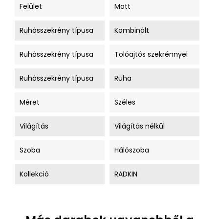
Felület
Matt
Ruhásszekrény típusa
Kombinált
Ruhásszekrény típusa
Tolóajtós szekrénnyel
Ruhásszekrény típusa
Ruha
Méret
Széles
Világítás
Világítás nélkül
Szoba
Hálószoba
Kollekció
RADKIN