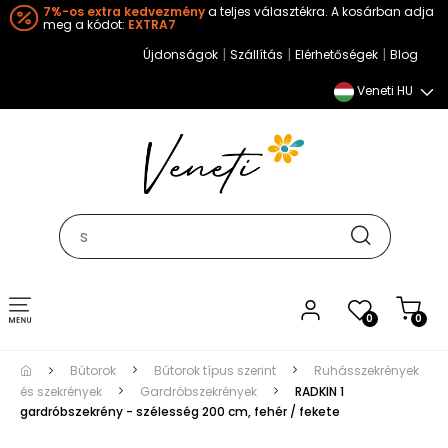
7%-os extra kedvezmény
a teljes választékra. A kosárban adja
meg a kódot:
EXTRA7
|
|
|
Újdonságok
Szállítás
Elérhetőségek
Blog
Veneti HU
Toggle
0
0
navigation
Bútorok
Bútorok típus szerint
Ruhásszekrények
és szekrények
Gardróbszekrények
RADKIN 1
gardróbszekrény - szélesség 200 cm, fehér / fekete