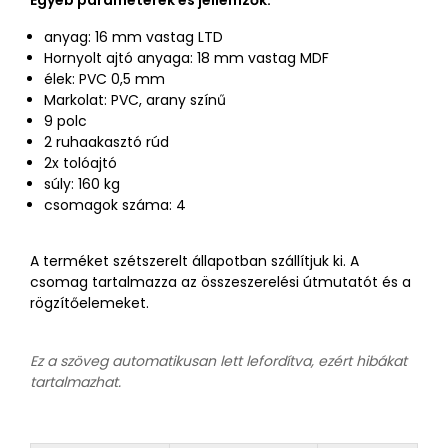
Egyéb paraméterek és jellemzők:
anyag: 16 mm vastag LTD
Hornyolt ajtó anyaga: 18 mm vastag MDF
élek: PVC 0,5 mm
Markolat: PVC, arany színű
9 polc
2 ruhaakasztó rúd
2x tolóajtó
súly: 160 kg
csomagok száma: 4
A terméket szétszerelt állapotban szállítjuk ki. A
csomag tartalmazza az összeszerelési útmutatót és a
rögzítőelemeket.
Ez a szöveg automatikusan lett lefordítva, ezért hibákat
tartalmazhat.