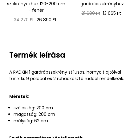
szekrényekhez 120-200 cm
gardróbszekrényhez
- fehér
Normál
Ár
21 690 Ft
13 665 Ft
Normál
Ár
ár
34 270 Ft
26 890 Ft
ár
Termék leírása
A RADKIN 1 gardróbszekrény stílusos, hornyolt ajtóival
tűnik ki. 9 polccal és 2 ruhaakasztó rúddal rendelkezik.
Méretek:
szélesség: 200 cm
magasság: 200 cm
mélység: 62 cm