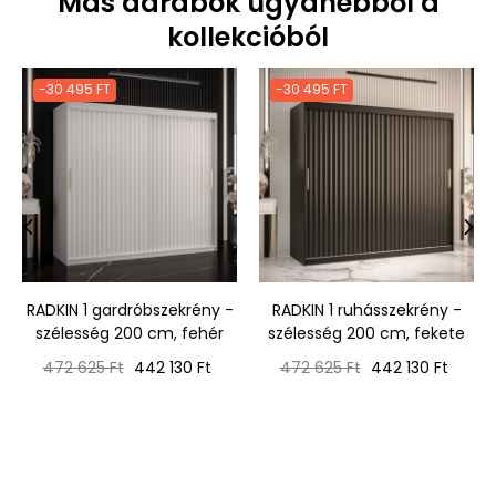
Más darabok ugyanebből a
kollekcióból
-30 495 FT
-30 495 FT
‹
›
RADKIN 1 gardróbszekrény -
RADKIN 1 ruhásszekrény -
szélesség 200 cm, fehér
szélesség 200 cm, fekete
Normál
Ár
Normál
Ár
472 625 Ft
442 130 Ft
472 625 Ft
442 130 Ft
ár
ár