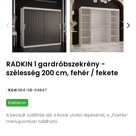
RADKIN 1 gardróbszekrény -
szélesség 200 cm, fehér / fekete
Kód
064-08-04847
Raktáron
A becsült szállítási idő a kosár utolsó lépésénél, a „Fizetés“
menüpontban található.