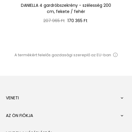
DANIELLA 4 gardróbszekrény - szélesség 200
D
cm, fekete / fehér
Normál
Ár
207 965 Ft
170 365 Ft
ár
A termékért felelős gazdasági szereplő az EU-ban
VENETI

AZ ÖN FIÓKJA
