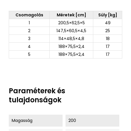
Csomagolás
Méretek [cm]
Súly [kg]
1
200,5×62,5×5
49
2
147,5×60,5×4,5
25
3
114×48,5×4,8
18
4
188×75,5×2,4
17
5
188×75,5×2,4
17
Paraméterek és
tulajdonságok
Magasság
200