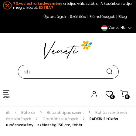
7%-os extra kedvezmény
a teljes választékra. A kosárban adja
meg a kódot:
EXTRA7
|
|
|
Újdonságok
Szállítás
Elérhetőségek
Blog
Veneti HU
Toggle
0
0
navigation
Bútorok
Bútorok típus szerint
Ruhásszekrények
és szekrények
Gardróbszekrények
RADKIN 2 tükrös
ruhásszekrény - szélesség 150 cm, fehér