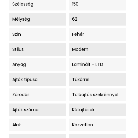
Szélesség
150
Mélység
62
Szín
Fehér
Stílus
Modern
Anyag
Laminált - LTD
Ajtók típusa
Tükörrel
Záródás
Tolóajtós szekrénnyel
Ajtók száma
Kétajtósak
Alak
Közvetlen