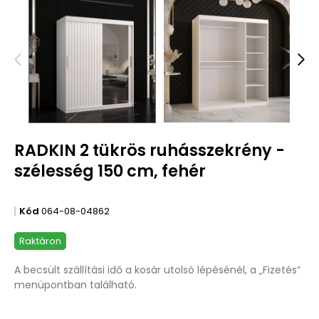
RADKIN 2 tükrös ruhásszekrény -
szélesség 150 cm, fehér
Kód
064-08-04862
Raktáron
A becsült szállítási idő a kosár utolsó lépésénél, a „Fizetés“
menüpontban található.