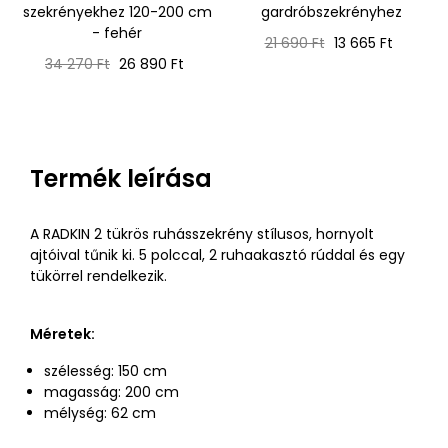
szekrényekhez 120-200 cm
gardróbszekrényhez
- fehér
Normál
Ár
21 690 Ft
13 665 Ft
Normál
Ár
ár
34 270 Ft
26 890 Ft
ár
Termék leírása
A RADKIN 2 tükrös ruhásszekrény stílusos, hornyolt
ajtóival tűnik ki. 5 polccal, 2 ruhaakasztó rúddal és egy
tükörrel rendelkezik.
Méretek:
szélesség: 150 cm
magasság: 200 cm
mélység: 62 cm