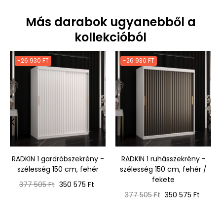
Más darabok ugyanebből a
kollekcióból
-26 930 FT
-26 930 FT
‹
›
RADKIN 1 gardróbszekrény -
RADKIN 1 ruhásszekrény -
szélesség 150 cm, fehér
szélesség 150 cm, fehér /
fekete
Normál
Ár
377 505 Ft
350 575 Ft
ár
Normál
Ár
377 505 Ft
350 575 Ft
ár