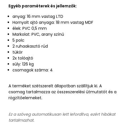
Egyéb paraméterek és jellemzők:
anyag: 16 mm vastag LTD
Hornyolt ajtó anyaga: 18 mm vastag MDF
élek: PVC 0,5 mm
Markolat: PVC, arany színű
5 polc
2 ruhaakasztó rúd
tükör
2x tolóajtó
súly: 126 kg
csomagok száma: 4
A terméket szétszerelt állapotban szállítjuk ki. A
csomag tartalmazza az összeszerelési útmutatót és a
rögzítőelemeket.
Ez a szöveg automatikusan lett lefordítva, ezért hibákat
tartalmazhat.