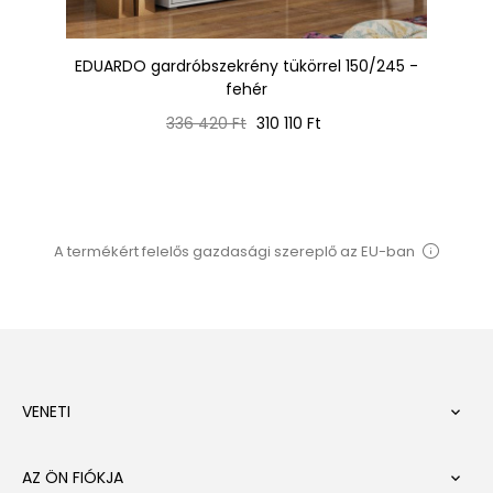
al
EDUARDO gardróbszekrény tükörrel 150/245 -
HU
y
fehér
Normál
Ár
336 420 Ft
310 110 Ft
ár
A termékért felelős gazdasági szereplő az EU-ban
VENETI

AZ ÖN FIÓKJA
