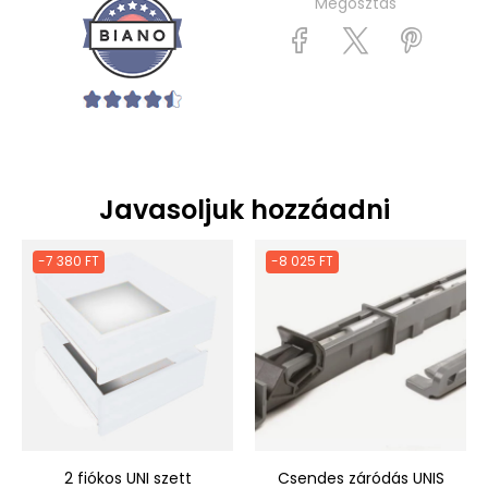
Megosztás
Javasoljuk hozzáadni
-7 380 FT
-8 025 FT
2 fiókos UNI szett
Csendes záródás UNIS