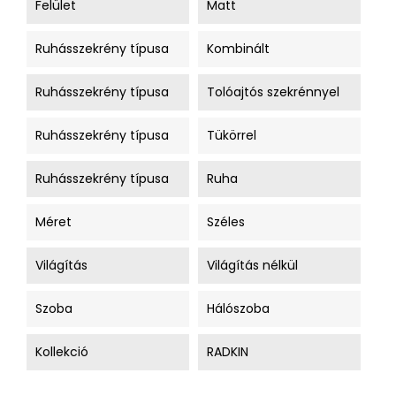
Felület
Matt
Ruhásszekrény típusa
Kombinált
Ruhásszekrény típusa
Tolóajtós szekrénnyel
Ruhásszekrény típusa
Tükörrel
Ruhásszekrény típusa
Ruha
Méret
Széles
Világítás
Világítás nélkül
Szoba
Hálószoba
Kollekció
RADKIN