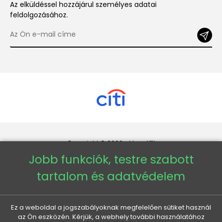
Az elküldéssel hozzájárul személyes adatai
feldolgozásához.
Copyright © 2026 - Veneti™
Jobb funkciók, testre szabott
Veneti HU
tartalom és adatvédelem
Veneti CZ
Ez a weboldal a jogszabályoknak megfelelően sütiket használ
az Ön eszközén. Kérjük, a webhely további használatához
Veneti DE