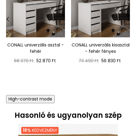
‹
›
CONALL univerzális asztal -
CONALL univerzális kisasztal
fehér
- fehér fényes
Normál
Ár
Normál
Ár
68 370 Ft
52 870 Ft
73 490 Ft
56 830 Ft
ár
ár
High-contrast mode
Hasonló és ugyanolyan szép
18%
KEDVEZMÉNY