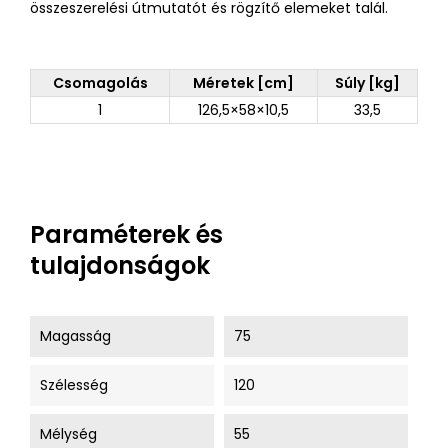
összeszerelési útmutatót és rögzítő elemeket talál.
Csomagolás
Méretek [cm]
Súly [kg]
1
126,5×58×10,5
33,5
Paraméterek és
tulajdonságok
Magasság
75
Szélesség
120
Mélység
55