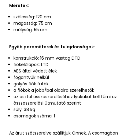
Méretek:
szélesség: 120 cm
magasság: 75 cm
mélység: 55 cm
Egyéb paraméterek és tulajdonságok:
konstrukció: 16 mm vastag DTD
fiókelőlapok: LTD
ABS által védett élek
fogantyúk nélkül
golyós fiók futók
a fiókok a jobb/bal oldalra szerelhetők
az asztal összeszereléséhez lyukakat kell fúrni az
összeszerelési útmutató szerint
súly: 38 kg
csomagok száma: 1
Az árut szétszerelve szállítjuk Önnek. A csomagban