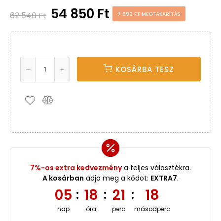
54 850 Ft
62 540 Ft
7 690 FT MEGTAKARÍTÁS
KOSÁRBA TESZ
7%-os extra kedvezmény
a teljes választékra.
A kosárban
adja meg a kódot:
EXTRA7
.
05
18
21
17
:
:
:
nap
óra
perc
másodperc