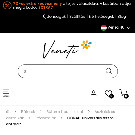
7%-os extra kedvezmény
a teljes választékra. A kosárban adja
meg a kódot:
EXTRA7
|
|
|
Újdonságok
Szállítás
Elérhetőségek
Blog
Veneti HU
Toggle
0
0
navigation
Bútorok
Bútorok típus szerint
Asztalok és
asztalkák
Íróasztalok
CONALL univerzális asztal -
antracit