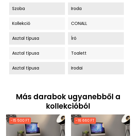
Szoba
Iroda
Kollekció
CONALL
Asztal típusa
Író
Asztal típusa
Toalett
Asztal típusa
Irodai
Más darabok ugyanebből a
kollekcióból
-15 500 FT
-16 660 FT