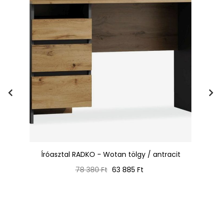
 /
Íróasztal RADKO - Wotan tölgy / antracit
Normál
Ár
78 380 Ft
63 885 Ft
ár