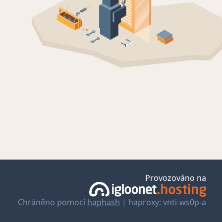
Provozováno na
Chráněno pomocí
haphash
| haproxy: vnti-ws0p-a