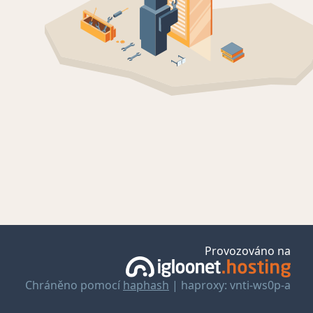
Provozováno na
Chráněno pomocí
haphash
| haproxy: vnti-ws0p-a