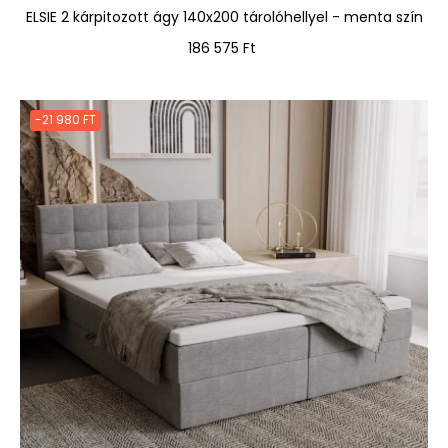
ELSIE 2 kárpitozott ágy 140x200 tárolóhellyel - menta szín
Ár
186 575 Ft
-21 980 FT