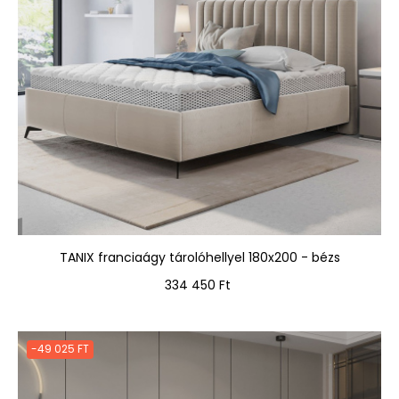
TANIX franciaágy tárolóhellyel 180x200 - bézs
Ár
334 450 Ft
-49 025 FT