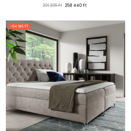
Normál
Ár
291 305 Ft
258 440 Ft
ár
-54 185 FT