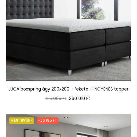
LUCA boxspring ágy 200x200 - fekete + INGYENES topper
Normál
Ár
415 965 Ft
360 010 Ft
ár
A MI TIPPÜNK
-26 195 FT