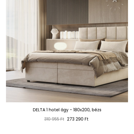
DELTA 1 hotel ágy - 180x200, bézs
Normál
Ár
310 955 Ft
273 290 Ft
ár