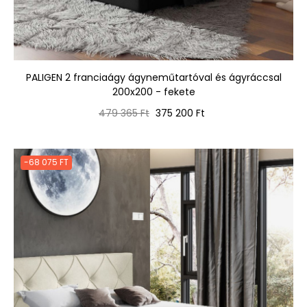
PALIGEN 2 franciaágy ágyneműtartóval és ágyráccsal
200x200 - fekete
Normál
Ár
479 365 Ft
375 200 Ft
ár
-68 075 FT