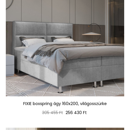
FIXIE boxspring ágy 160x200, világosszürke
Normál
Ár
305 455 Ft
256 430 Ft
ár