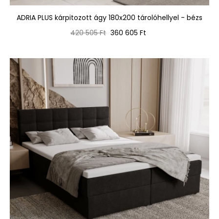
ADRIA PLUS kárpitozott ágy 180x200 tárolóhellyel - bézs
Normál
Ár
420 505 Ft
360 605 Ft
ár