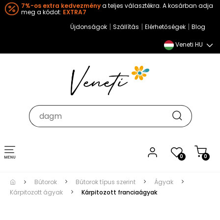
7%-os extra kedvezmény
a teljes választékra. A kosárban adja
meg a kódot:
EXTRA7
|
|
|
Újdonságok
Szállítás
Elérhetőségek
Blog
Veneti HU
Toggle
0
0
navigation
Bútorok
Bútorok típus szerint
Ágyak
Kárpitozott ágyak
Kárpitozott franciaágyak