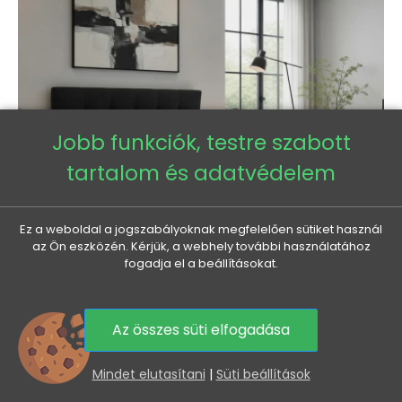
Jobb funkciók, testre szabott
tartalom és adatvédelem
Ez a weboldal a jogszabályoknak megfelelően sütiket használ
az Ön eszközén. Kérjük, a webhely további használatához
fogadja el a beállításokat.
Franciaágy 180x200 tárolóhellyel STIG 2 - antracit
Az összes süti elfogadása
Normál
Ár
284 635 Ft
258 440 Ft
0
ár
Mindet elutasítani
|
Süti beállítások