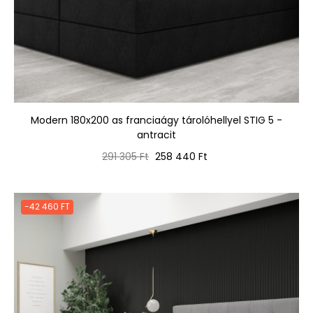
Modern 180x200 as franciaágy tárolóhellyel STIG 5 -
antracit
Normál
Ár
291 305 Ft
258 440 Ft
ár
-42 460 FT