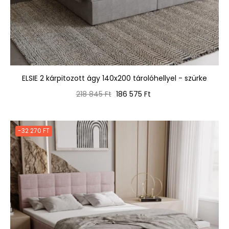
ELSIE 2 kárpitozott ágy 140x200 tárolóhellyel - szürke
Normál
Ár
218 845 Ft
186 575 Ft
ár
-32 270 FT