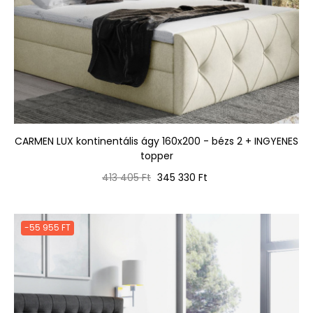
CARMEN LUX kontinentális ágy 160x200 - bézs 2 + INGYENES
topper
Normál
Ár
413 405 Ft
345 330 Ft
ár
-55 955 FT