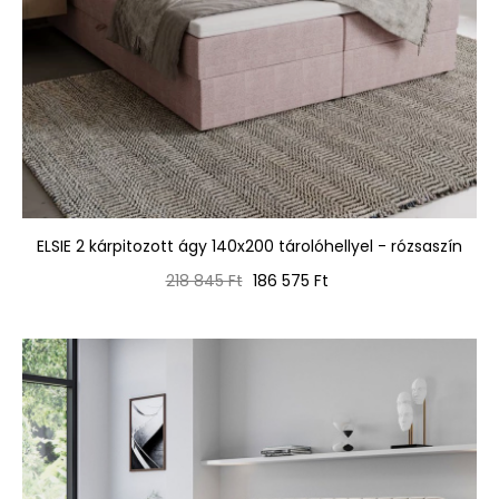
ELSIE 2 kárpitozott ágy 140x200 tárolóhellyel - rózsaszín
Normál
Ár
218 845 Ft
186 575 Ft
ár