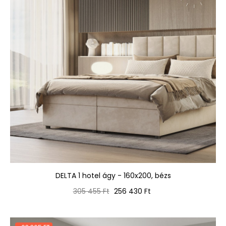
DELTA 1 hotel ágy - 160x200, bézs
Normál
Ár
305 455 Ft
256 430 Ft
ár