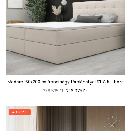
Modern 160x200 as franciaágy tárolóhellyel STIG 5 - bézs
Normál
Ár
278 535 Ft
236 075 Ft
ár
-49 025 FT