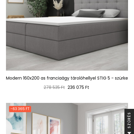
Modern 160x200 as franciaágy tárolóhellyel STIG 5 - szürke
Normál
Ár
278 535 Ft
236 075 Ft
ár
-63 365 FT
S
S
Z
Ű
R
É