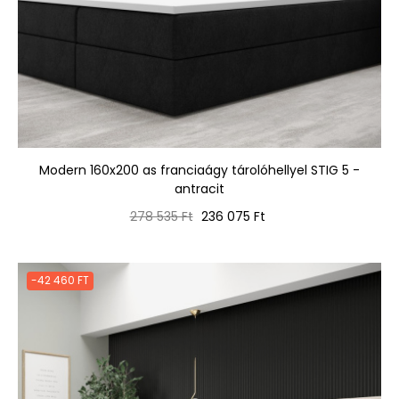
Modern 160x200 as franciaágy tárolóhellyel STIG 5 -
antracit
Normál
Ár
278 535 Ft
236 075 Ft
ár
-42 460 FT