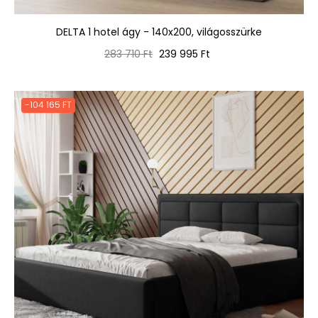
DELTA 1 hotel ágy - 140x200, világosszürke
Normál
Ár
283 710 Ft
239 995 Ft
ár
-104 165 FT