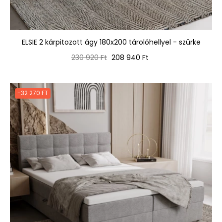
ELSIE 2 kárpitozott ágy 180x200 tárolóhellyel - szürke
Normál
Ár
230 920 Ft
208 940 Ft
ár
-32 270 FT