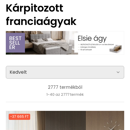
Kárpitozott
franciaágyak
2777 termékből
1-40 az 2777 termék
-37 665 FT