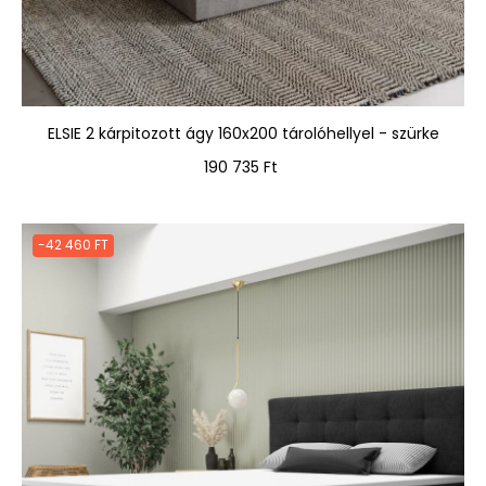
ELSIE 2 kárpitozott ágy 160x200 tárolóhellyel - szürke
Ár
190 735 Ft
-42 460 FT