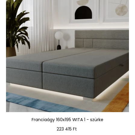
Franciaágy 160x195 WITA 1 - szürke
Ár
223 415 Ft