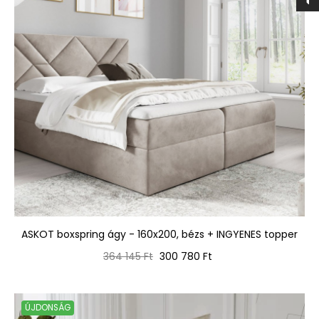
ASKOT boxspring ágy - 160x200, bézs + INGYENES topper
Normál
Ár
364 145 Ft
300 780 Ft
ár
ÚJDONSÁG