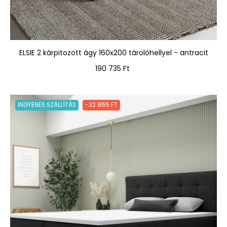
ELSIE 2 kárpitozott ágy 160x200 tárolóhellyel - antracit
Ár
190 735 Ft
INGYENES SZÁLLÍTÁS
-32 865 FT