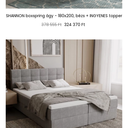
SHANNON boxspring ágy - 180x200, bézs + INGYENES topper
Normál
Ár
378 555 Ft
324 370 Ft
ár