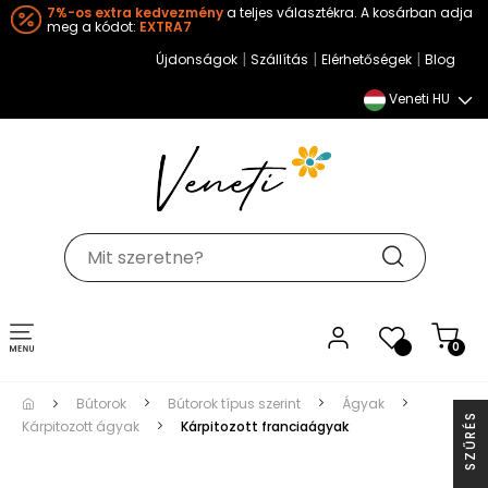
7%-os extra kedvezmény
a teljes választékra. A kosárban adja
meg a kódot:
EXTRA7
|
|
|
Újdonságok
Szállítás
Elérhetőségek
Blog
Veneti HU
Toggle
0
0
navigation
Bútorok
Bútorok típus szerint
Ágyak
S
Kárpitozott ágyak
Kárpitozott franciaágyak
S
Z
Ű
R
É