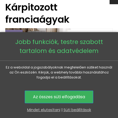
Kárpitozott
franciaágyak
Jobb funkciók, testre szabott
tartalom és adatvédelem
Ez a weboldal a jogszabályoknak megfelelően sütiket használ
az Ön eszközén. Kérjük, a webhely további használatához
fogadja el a beállításokat.
2777 termékből
1-40 az 2777 termék
Az összes süti elfogadása
0
-37 665 FT
Mindet elutasítani
|
Süti beállítások