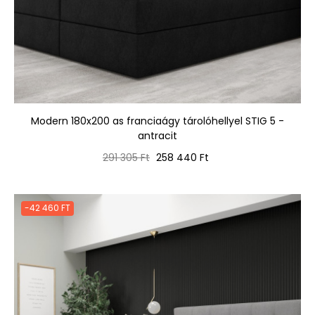
Modern 180x200 as franciaágy tárolóhellyel STIG 5 -
antracit
Normál
Ár
291 305 Ft
258 440 Ft
ár
-42 460 FT