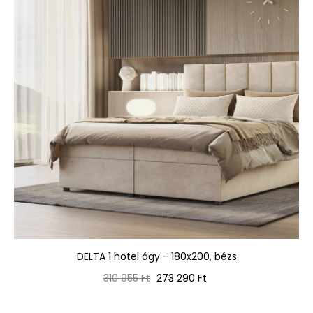
DELTA 1 hotel ágy - 180x200, bézs
Normál
Ár
310 955 Ft
273 290 Ft
ár