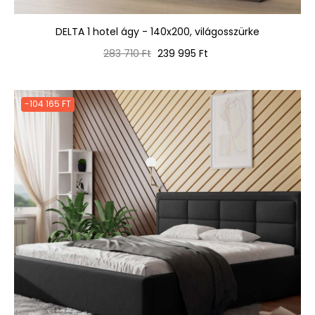
DELTA 1 hotel ágy - 140x200, világosszürke
Normál
Ár
283 710 Ft
239 995 Ft
ár
-104 165 FT