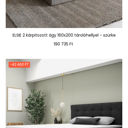
ELSIE 2 kárpitozott ágy 160x200 tárolóhellyel - szürke
Ár
190 735 Ft
-42 460 FT