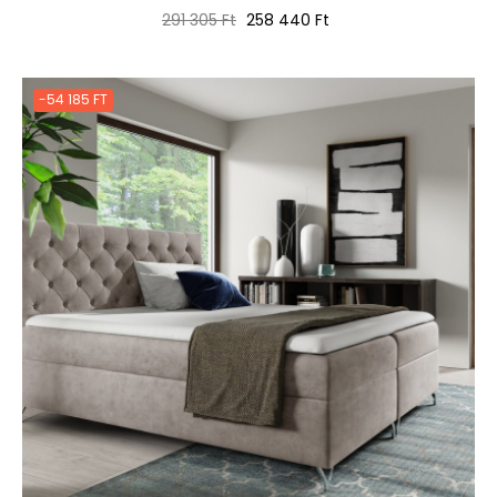
Normál
Ár
291 305 Ft
258 440 Ft
ár
-54 185 FT