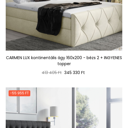
CARMEN LUX kontinentális ágy 160x200 - bézs 2 + INGYENES
topper
Normál
Ár
413 405 Ft
345 330 Ft
ár
-55 955 FT