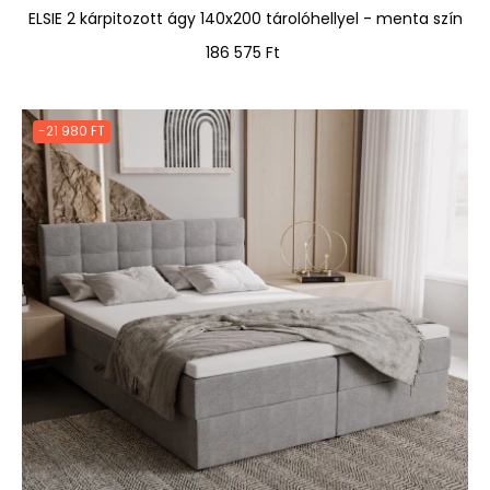
ELSIE 2 kárpitozott ágy 140x200 tárolóhellyel - menta szín
Ár
186 575 Ft
-21 980 FT