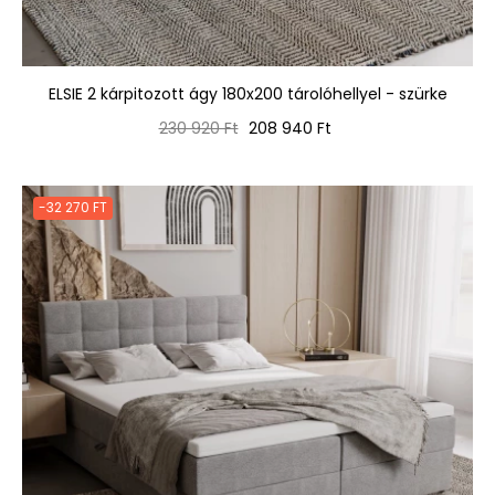
ELSIE 2 kárpitozott ágy 180x200 tárolóhellyel - szürke
Normál
Ár
230 920 Ft
208 940 Ft
ár
-32 270 FT