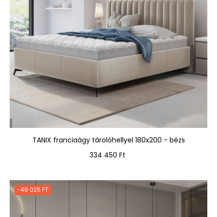
TANIX franciaágy tárolóhellyel 180x200 - bézs
Ár
334 450 Ft
-49 025 FT