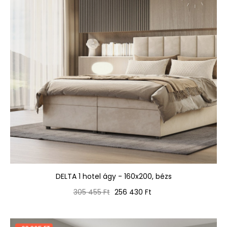
DELTA 1 hotel ágy - 160x200, bézs
Normál
Ár
305 455 Ft
256 430 Ft
ár