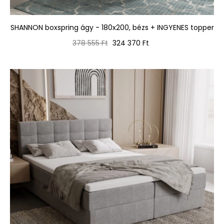
SHANNON boxspring ágy - 180x200, bézs + INGYENES topper
Normál
Ár
378 555 Ft
324 370 Ft
ár