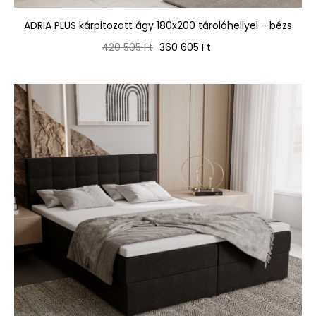
ADRIA PLUS kárpitozott ágy 180x200 tárolóhellyel - bézs
Normál
Ár
420 505 Ft
360 605 Ft
ár