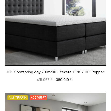
LUCA boxspring ágy 200x200 - fekete + INGYENES topper
Normál
Ár
415 965 Ft
360 010 Ft
ár
A MI TIPPÜNK
-26 195 FT