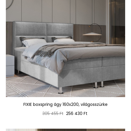
FIXIE boxspring ágy 160x200, világosszürke
Normál
Ár
305 455 Ft
256 430 Ft
ár