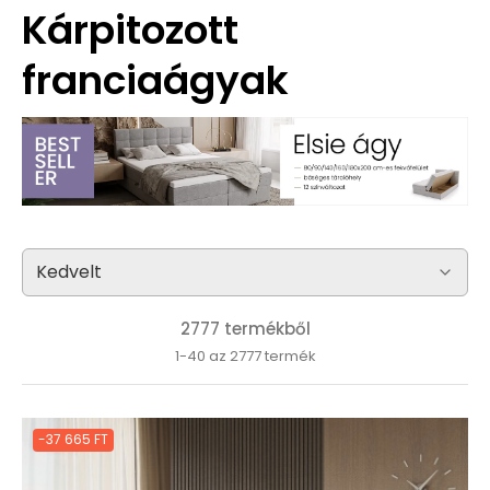
Kárpitozott
franciaágyak
2777 termékből
1-40 az 2777 termék
-37 665 FT