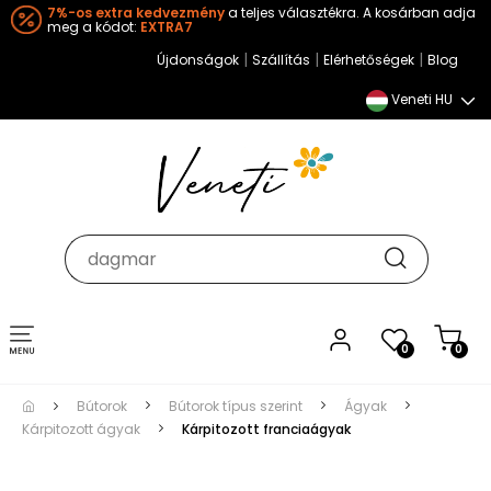
7%-os extra kedvezmény
a teljes választékra. A kosárban adja
meg a kódot:
EXTRA7
|
|
|
Újdonságok
Szállítás
Elérhetőségek
Blog
Veneti HU
Toggle
0
0
navigation
Bútorok
Bútorok típus szerint
Ágyak
Kárpitozott ágyak
Kárpitozott franciaágyak