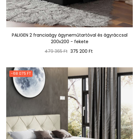
PALIGEN 2 franciaágy ágyneműtartóval és ágyráccsal
200x200 - fekete
Normál
Ár
479 365 Ft
375 200 Ft
ár
-68 075 FT