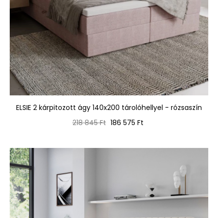
ELSIE 2 kárpitozott ágy 140x200 tárolóhellyel - rózsaszín
Normál
Ár
218 845 Ft
186 575 Ft
ár