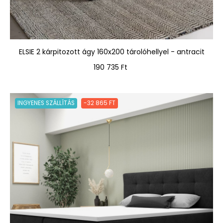
ELSIE 2 kárpitozott ágy 160x200 tárolóhellyel - antracit
Ár
190 735 Ft
INGYENES SZÁLLÍTÁS
-32 865 FT