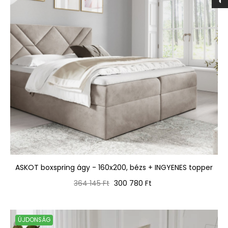
ASKOT boxspring ágy - 160x200, bézs + INGYENES topper
Normál
Ár
364 145 Ft
300 780 Ft
ár
ÚJDONSÁG