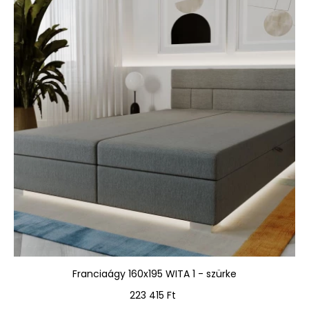
Franciaágy 160x195 WITA 1 - szürke
Ár
223 415 Ft