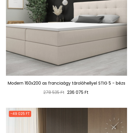
Modern 160x200 as franciaágy tárolóhellyel STIG 5 - bézs
Normál
Ár
278 535 Ft
236 075 Ft
ár
-49 025 FT