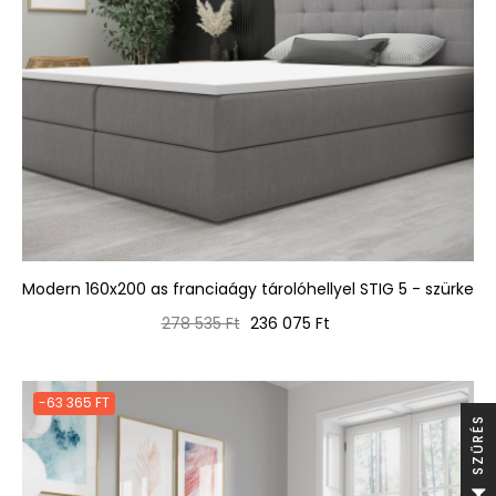
Modern 160x200 as franciaágy tárolóhellyel STIG 5 - szürke
Normál
Ár
278 535 Ft
236 075 Ft
ár
-63 365 FT
S
S
Z
Ű
R
É