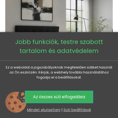
Jobb funkciók, testre szabott
tartalom és adatvédelem
Ez a weboldal a jogszabályoknak megfelelően sütiket használ
az Ön eszközén. Kérjük, a webhely további használatához
fogadja el a beállításokat.
Franciaágy 180x200 tárolóhellyel STIG 2 - antracit
Az összes süti elfogadása
Normál
Ár
284 635 Ft
258 440 Ft
0
ár
Mindet elutasítani
|
Süti beállítások