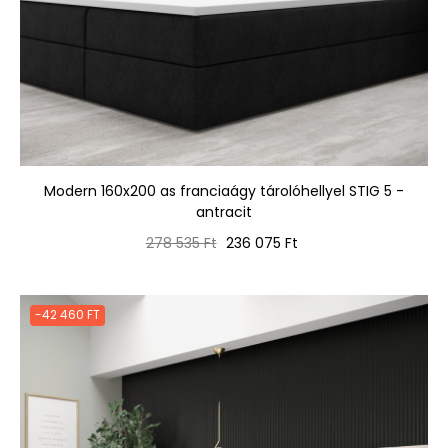
Modern 160x200 as franciaágy tárolóhellyel STIG 5 -
antracit
Normál
Ár
278 535 Ft
236 075 Ft
ár
-42 460 FT