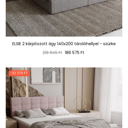
ELSIE 2 kárpitozott ágy 140x200 tárolóhellyel - szürke
Normál
Ár
218 845 Ft
186 575 Ft
ár
-32 270 FT