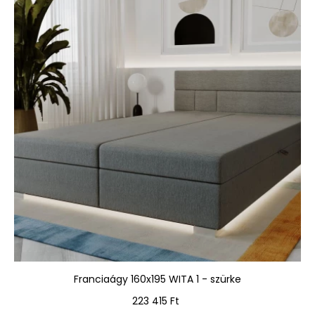
Franciaágy 160x195 WITA 1 - szürke
Ár
223 415 Ft