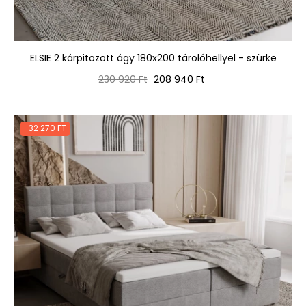
ELSIE 2 kárpitozott ágy 180x200 tárolóhellyel - szürke
Normál
Ár
230 920 Ft
208 940 Ft
ár
-32 270 FT