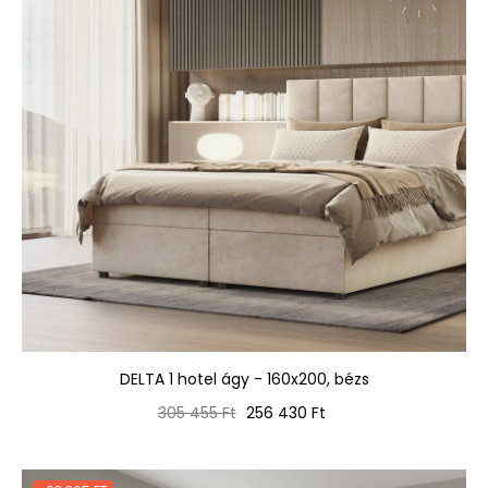
DELTA 1 hotel ágy - 160x200, bézs
Normál
Ár
305 455 Ft
256 430 Ft
ár