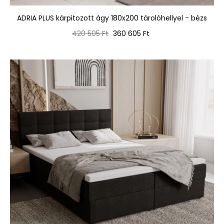
ADRIA PLUS kárpitozott ágy 180x200 tárolóhellyel - bézs
Normál
Ár
420 505 Ft
360 605 Ft
ár