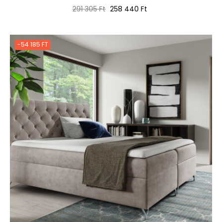
Normál
Ár
291 305 Ft
258 440 Ft
ár
-54 185 FT