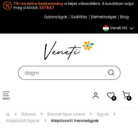
7%-os extra kedvezmény
a teljes választékra. A kosárban adja
meg a kódot:
EXTRA7
|
|
|
Újdonságok
Szállítás
Elérhetőségek
Blog
Veneti HU
Toggle
0
0
navigation
Bútorok
Bútorok típus szerint
Ágyak
Kárpitozott ágyak
Kárpitozott franciaágyak