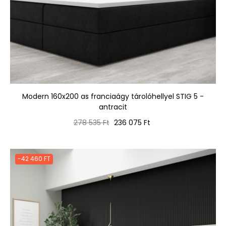
Modern 160x200 as franciaágy tárolóhellyel STIG 5 -
antracit
Normál
Ár
278 535 Ft
236 075 Ft
ár
-42 460 FT