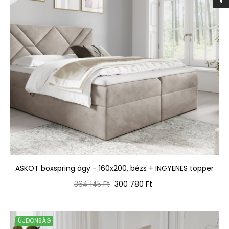
ASKOT boxspring ágy - 160x200, bézs + INGYENES topper
Normál
Ár
364 145 Ft
300 780 Ft
ár
ÚJDONSÁG