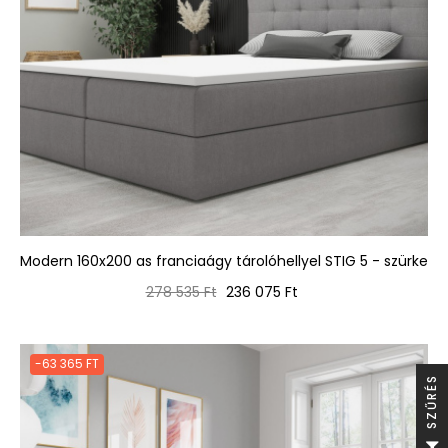
Modern 160x200 as franciaágy tárolóhellyel STIG 5 - szürke
Normál
Ár
278 535 Ft
236 075 Ft
ár
-63 365 FT
S
S
Z
Ű
R
É