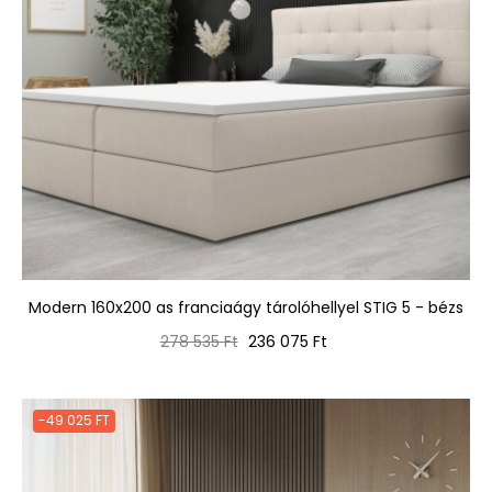
Modern 160x200 as franciaágy tárolóhellyel STIG 5 - bézs
Normál
Ár
278 535 Ft
236 075 Ft
ár
-49 025 FT