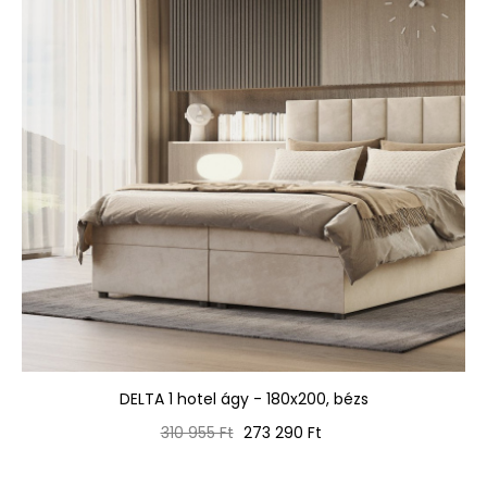
DELTA 1 hotel ágy - 180x200, bézs
Normál
Ár
310 955 Ft
273 290 Ft
ár