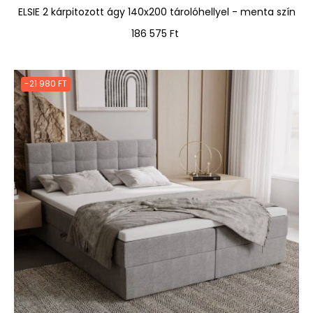
ELSIE 2 kárpitozott ágy 140x200 tárolóhellyel - menta szín
Ár
186 575 Ft
-21 980 FT