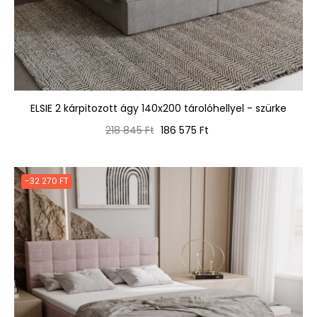
ELSIE 2 kárpitozott ágy 140x200 tárolóhellyel - szürke
Normál
Ár
218 845 Ft
186 575 Ft
ár
-32 270 FT