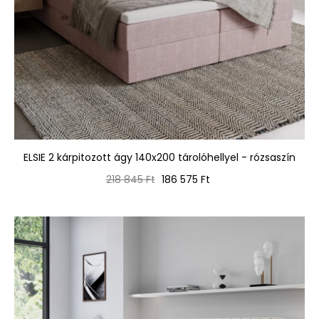
ELSIE 2 kárpitozott ágy 140x200 tárolóhellyel - rózsaszín
Normál
Ár
218 845 Ft
186 575 Ft
ár