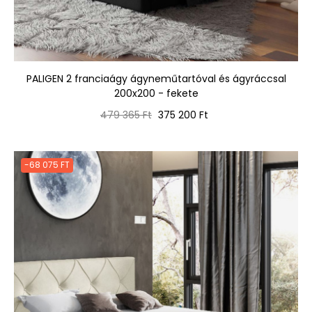
PALIGEN 2 franciaágy ágyneműtartóval és ágyráccsal
200x200 - fekete
Normál
Ár
479 365 Ft
375 200 Ft
ár
-68 075 FT