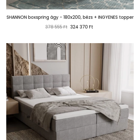
SHANNON boxspring ágy - 180x200, bézs + INGYENES topper
Normál
Ár
378 555 Ft
324 370 Ft
ár