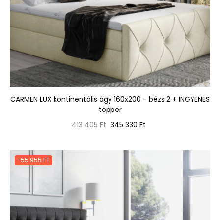
CARMEN LUX kontinentális ágy 160x200 - bézs 2 + INGYENES
topper
Normál
Ár
413 405 Ft
345 330 Ft
ár
-55 955 FT