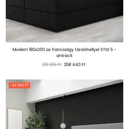
Modern 180x200 as franciaágy tárolóhellyel STIG 5 -
antracit
Normál
Ár
291 305 Ft
258 440 Ft
ár
-42 460 FT