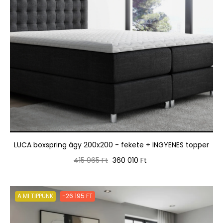
LUCA boxspring ágy 200x200 - fekete + INGYENES topper
Normál
Ár
415 965 Ft
360 010 Ft
ár
A MI TIPPÜNK
-26 195 FT