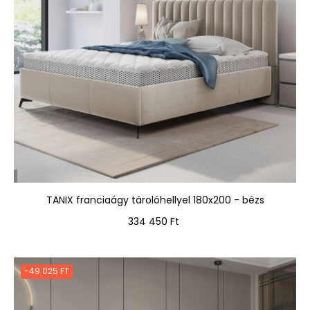
TANIX franciaágy tárolóhellyel 180x200 - bézs
Ár
334 450 Ft
-49 025 FT