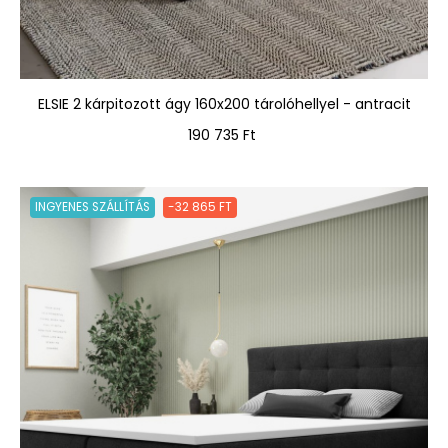
ELSIE 2 kárpitozott ágy 160x200 tárolóhellyel - antracit
Ár
190 735 Ft
INGYENES SZÁLLÍTÁS
-32 865 FT