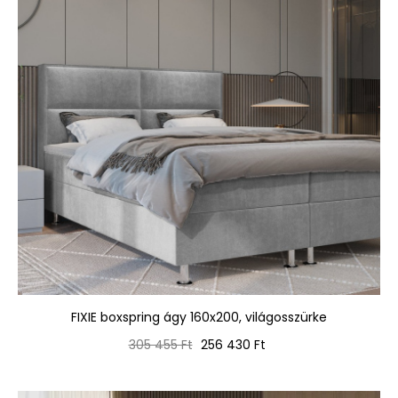
FIXIE boxspring ágy 160x200, világosszürke
Normál
Ár
305 455 Ft
256 430 Ft
ár