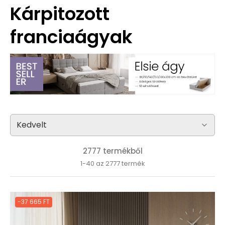
Kárpitozott
franciaágyak
2777 termékből
1-40 az 2777 termék
-37 665 FT