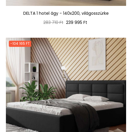
DELTA 1 hotel ágy - 140x200, világosszürke
Normál
Ár
283 710 Ft
239 995 Ft
ár
-104 165 FT