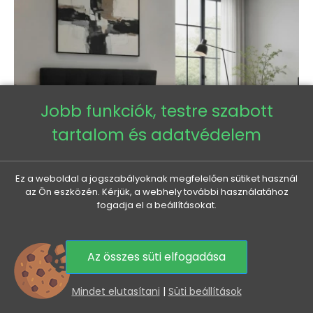
Jobb funkciók, testre szabott
tartalom és adatvédelem
Ez a weboldal a jogszabályoknak megfelelően sütiket használ
az Ön eszközén. Kérjük, a webhely további használatához
fogadja el a beállításokat.
Franciaágy 180x200 tárolóhellyel STIG 2 - antracit
Az összes süti elfogadása
Normál
Ár
284 635 Ft
258 440 Ft
0
ár
Mindet elutasítani
|
Süti beállítások