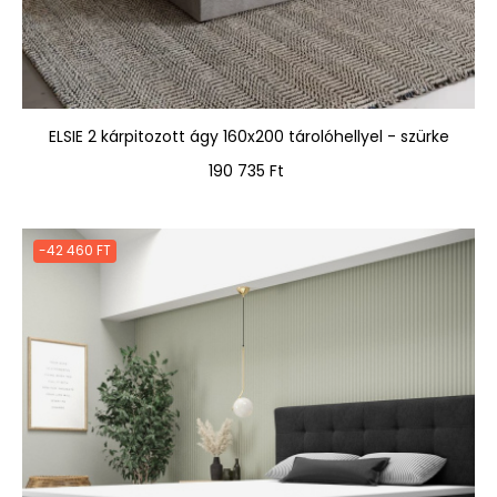
ELSIE 2 kárpitozott ágy 160x200 tárolóhellyel - szürke
Ár
190 735 Ft
-42 460 FT