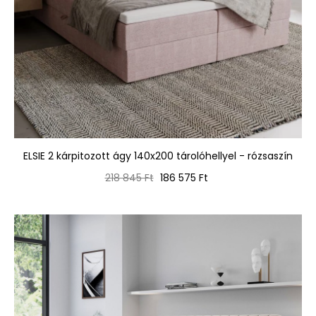
ELSIE 2 kárpitozott ágy 140x200 tárolóhellyel - rózsaszín
Normál
Ár
218 845 Ft
186 575 Ft
ár