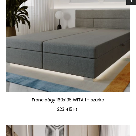
Franciaágy 160x195 WITA 1 - szürke
Ár
223 415 Ft