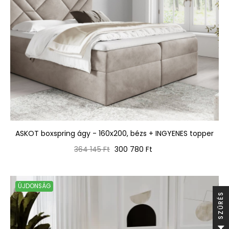
ASKOT boxspring ágy - 160x200, bézs + INGYENES topper
Normál
Ár
364 145 Ft
300 780 Ft
ár
ÚJDONSÁG
S
S
Z
Ű
R
É