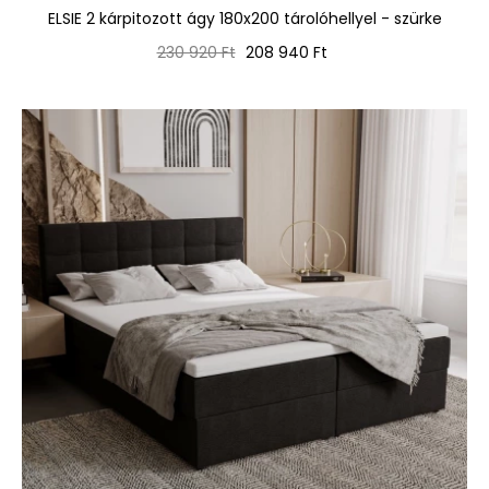
ELSIE 2 kárpitozott ágy 180x200 tárolóhellyel - szürke
Normál
Ár
230 920 Ft
208 940 Ft
ár