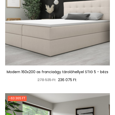
Modern 160x200 as franciaágy tárolóhellyel STIG 5 - bézs
Normál
Ár
278 535 Ft
236 075 Ft
ár
-63 365 FT