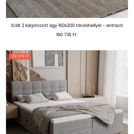
ELSIE 2 kárpitozott ágy 160x200 tárolóhellyel - antracit
Ár
190 735 Ft
-32 270 FT