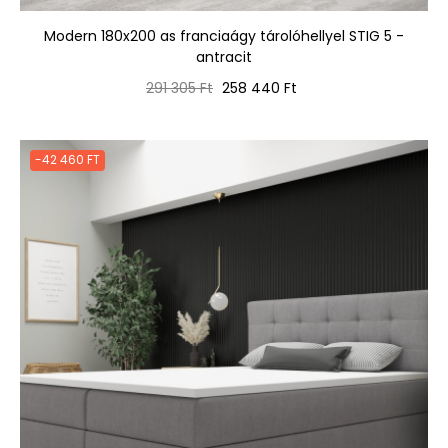
Modern 180x200 as franciaágy tárolóhellyel STIG 5 -
antracit
Normál
Ár
291 305 Ft
258 440 Ft
ár
-42 460 FT