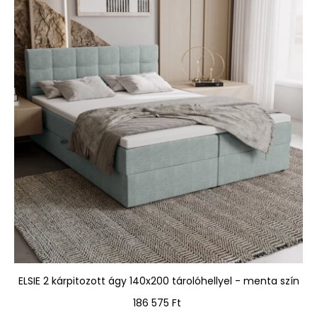
ELSIE 2 kárpitozott ágy 140x200 tárolóhellyel - menta szín
Ár
186 575 Ft