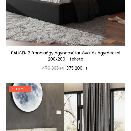
PALIGEN 2 franciaágy ágyneműtartóval és ágyráccsal
200x200 - fekete
Normál
Ár
479 365 Ft
375 200 Ft
ár
-68 075 FT