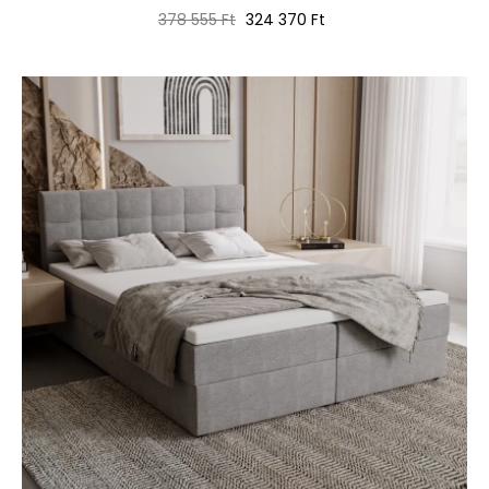
Normál
Ár
378 555 Ft
324 370 Ft
ár