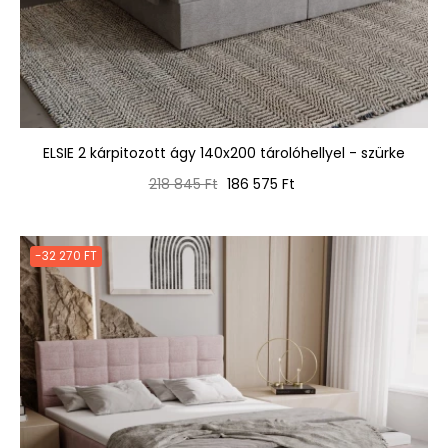
ELSIE 2 kárpitozott ágy 140x200 tárolóhellyel - szürke
Normál
Ár
218 845 Ft
186 575 Ft
ár
-32 270 FT