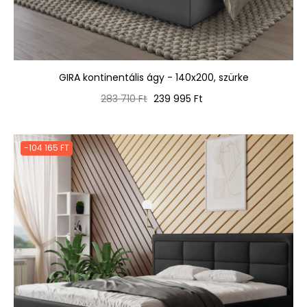
GIRA kontinentális ágy - 140x200, szürke
Normál
Ár
283 710 Ft
239 995 Ft
ár
-104 165 FT