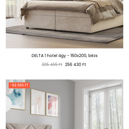
DELTA 1 hotel ágy - 160x200, bézs
Normál
Ár
305 455 Ft
256 430 Ft
ár
-63 365 FT