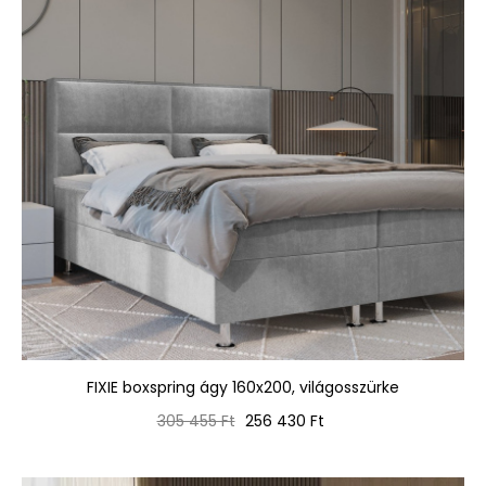
FIXIE boxspring ágy 160x200, világosszürke
Normál
Ár
305 455 Ft
256 430 Ft
ár