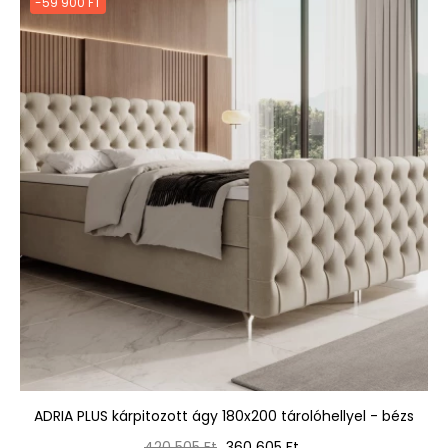
-59 900 FT
ADRIA PLUS kárpitozott ágy 180x200 tárolóhellyel - bézs
Normál
Ár
420 505 Ft
360 605 Ft