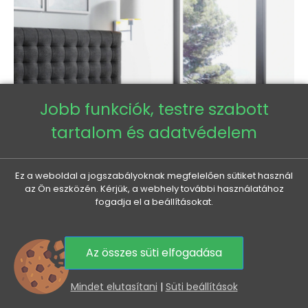
Jobb funkciók, testre szabott
tartalom és adatvédelem
Ez a weboldal a jogszabályoknak megfelelően sütiket használ
az Ön eszközén. Kérjük, a webhely további használatához
fogadja el a beállításokat.
LUCA boxspring ágy 200x200 - fekete + INGYENES topper
Az összes süti elfogadása
Normál
Ár
415 965 Ft
360 010 Ft
0
ár
Mindet elutasítani
|
Süti beállítások