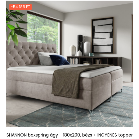
-54 185 FT
SHANNON boxspring ágy - 180x200, bézs + INGYENES topper