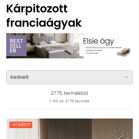
Kárpitozott
franciaágyak
2775 termékből
1-40 az 2775 termék
-37 665 FT