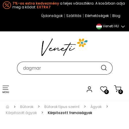
7%-os extra kedvezmény
a teljes választékra. A kosárban adja
meg a kódot:
EXTRA7
|
|
|
Újdonságok
Szállítás
Elérhetőségek
Blog
Veneti HU
Toggle
0
0
navigation
Bútorok
Bútorok típus szerint
Ágyak
Kárpitozott ágyak
Kárpitozott franciaágyak