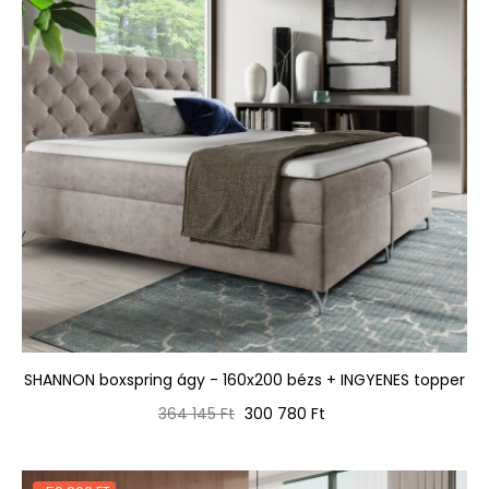
SHANNON boxspring ágy - 160x200 bézs + INGYENES topper
Normál
Ár
364 145 Ft
300 780 Ft
ár