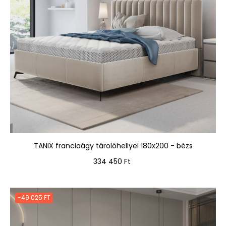
TANIX franciaágy tárolóhellyel 180x200 - bézs
Ár
334 450 Ft
-49 025 FT