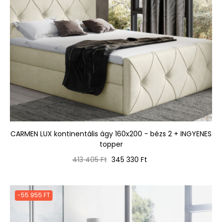
CARMEN LUX kontinentális ágy 160x200 - bézs 2 + INGYENES
topper
Normál
Ár
413 405 Ft
345 330 Ft
ár
-55 955 FT