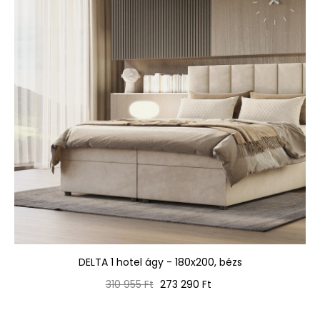
DELTA 1 hotel ágy - 180x200, bézs
Normál
Ár
310 955 Ft
273 290 Ft
ár