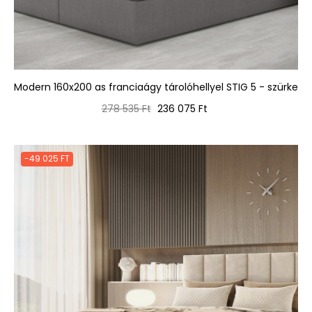
Modern 160x200 as franciaágy tárolóhellyel STIG 5 - szürke
Normál
Ár
278 535 Ft
236 075 Ft
ár
-49 025 FT