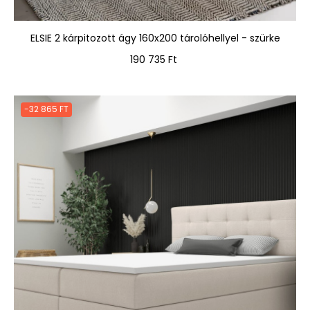
ELSIE 2 kárpitozott ágy 160x200 tárolóhellyel - szürke
Ár
190 735 Ft
-32 865 FT