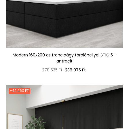
Modern 160x200 as franciaágy tárolóhellyel STIG 5 -
antracit
Normál
Ár
278 535 Ft
236 075 Ft
ár
-42 460 FT