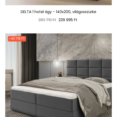
DELTA 1 hotel ágy - 140x200, világosszürke
Normál
Ár
283 710 Ft
239 995 Ft
ár
-43 715 FT