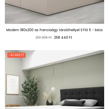
Modern 180x200 as franciaágy tárolóhellyel STIG 5 - bézs
Normál
Ár
291 305 Ft
258 440 Ft
ár
-42 460 FT