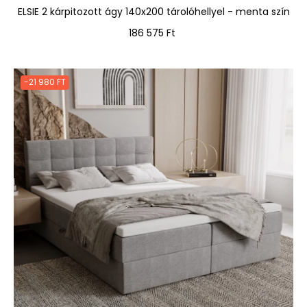
ELSIE 2 kárpitozott ágy 140x200 tárolóhellyel - menta szín
Ár
186 575 Ft
-21 980 FT