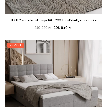
ELSIE 2 kárpitozott ágy 180x200 tárolóhellyel - szürke
Normál
Ár
230 920 Ft
208 940 Ft
ár
-32 270 FT