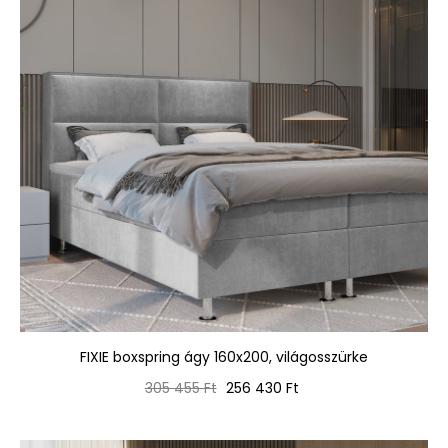
FIXIE boxspring ágy 160x200, világosszürke
Normál
Ár
305 455 Ft
256 430 Ft
ár