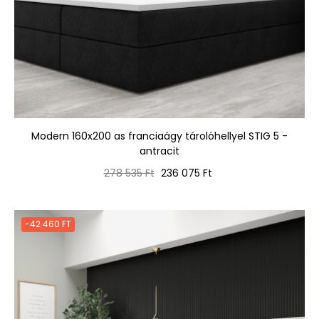
Modern 160x200 as franciaágy tárolóhellyel STIG 5 -
antracit
Normál
Ár
278 535 Ft
236 075 Ft
ár
-42 460 FT