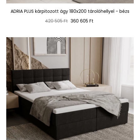
ADRIA PLUS kárpitozott ágy 180x200 tárolóhellyel - bézs
Normál
Ár
420 505 Ft
360 605 Ft
ár