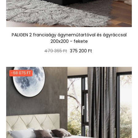
PALIGEN 2 franciaágy ágyneműtartóval és ágyráccsal
200x200 - fekete
Normál
Ár
479 365 Ft
375 200 Ft
ár
-68 075 FT