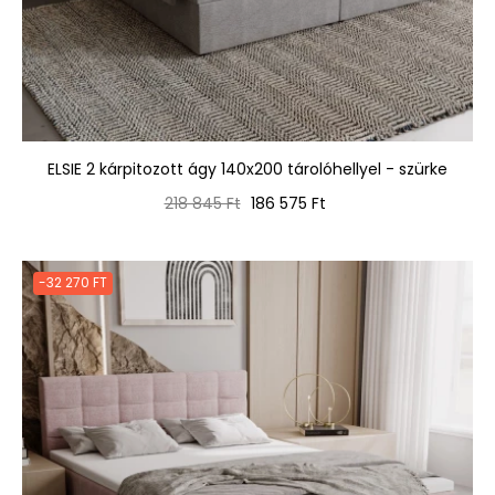
ELSIE 2 kárpitozott ágy 140x200 tárolóhellyel - szürke
Normál
Ár
218 845 Ft
186 575 Ft
ár
-32 270 FT