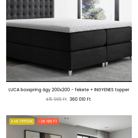
LUCA boxspring ágy 200x200 - fekete + INGYENES topper
Normál
Ár
415 965 Ft
360 010 Ft
ár
A MI TIPPÜNK
-26 195 FT