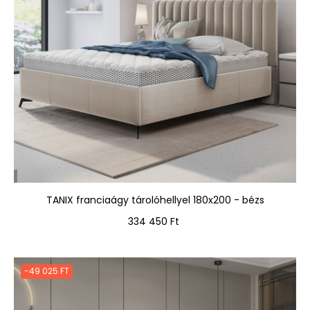
TANIX franciaágy tárolóhellyel 180x200 - bézs
Ár
334 450 Ft
-49 025 FT