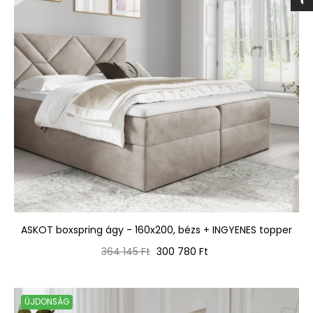
ASKOT boxspring ágy - 160x200, bézs + INGYENES topper
Normál
Ár
364 145 Ft
300 780 Ft
ár
ÚJDONSÁG