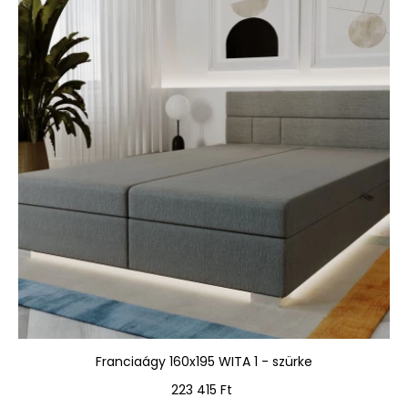
Franciaágy 160x195 WITA 1 - szürke
Ár
223 415 Ft