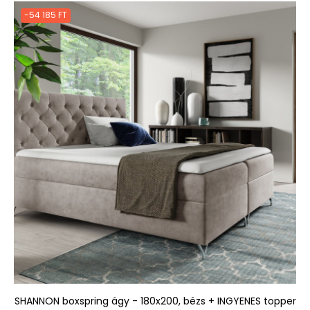
-54 185 FT
SHANNON boxspring ágy - 180x200, bézs + INGYENES topper