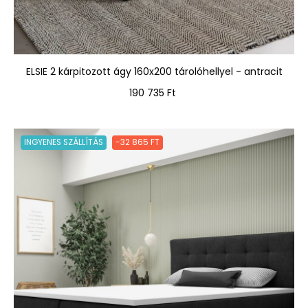
ELSIE 2 kárpitozott ágy 160x200 tárolóhellyel - antracit
Ár
190 735 Ft
INGYENES SZÁLLÍTÁS
-32 865 FT