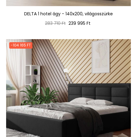
DELTA 1 hotel ágy - 140x200, világosszürke
Normál
Ár
283 710 Ft
239 995 Ft
ár
-104 165 FT