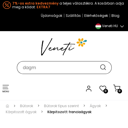
7%-os extra kedvezmény
a teljes választékra. A kosárban adja
meg a kódot:
EXTRA7
|
|
|
Újdonságok
Szállítás
Elérhetőségek
Blog
Veneti HU
Toggle
0
0
navigation
Bútorok
Bútorok típus szerint
Ágyak
Kárpitozott ágyak
Kárpitozott franciaágyak