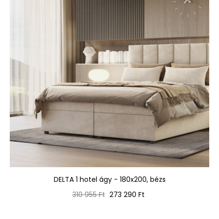
DELTA 1 hotel ágy - 180x200, bézs
Normál
Ár
310 955 Ft
273 290 Ft
ár