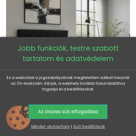
Jobb funkciók, testre szabott
tartalom és adatvédelem
Ez a weboldal a jogszabályoknak megfelelően sütiket használ
az Ön eszközén. Kérjük, a webhely további használatához
fogadja el a beállításokat.
Franciaágy 180x200 tárolóhellyel STIG 2 - antracit
Az összes süti elfogadása
Normál
Ár
284 635 Ft
258 440 Ft
0
ár
Mindet elutasítani
|
Süti beállítások