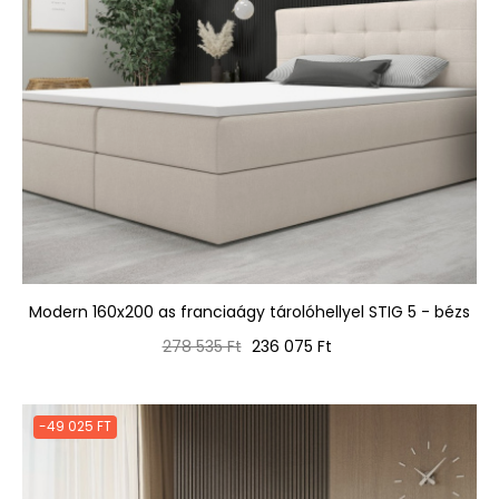
Modern 160x200 as franciaágy tárolóhellyel STIG 5 - bézs
Normál
Ár
278 535 Ft
236 075 Ft
ár
-49 025 FT