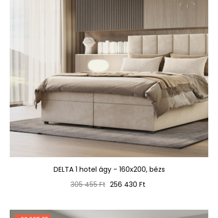
DELTA 1 hotel ágy - 160x200, bézs
Normál
Ár
305 455 Ft
256 430 Ft
ár