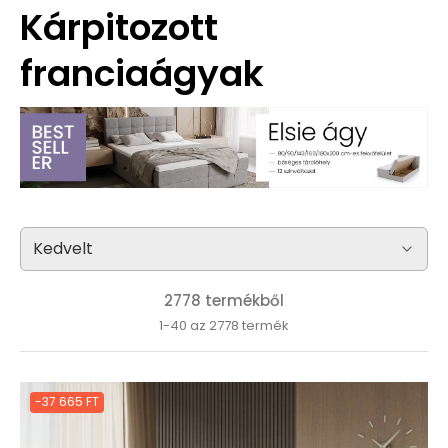
Kárpitozott
franciaágyak
2778 termékből
1-40 az 2778 termék
-37 665 FT