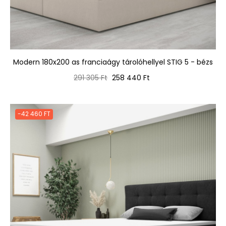
Modern 180x200 as franciaágy tárolóhellyel STIG 5 - bézs
Normál
Ár
291 305 Ft
258 440 Ft
ár
-42 460 FT