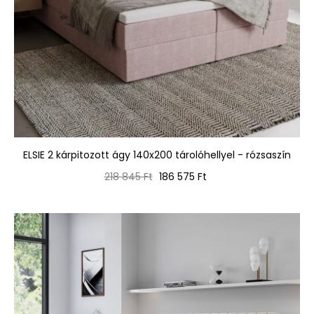
ELSIE 2 kárpitozott ágy 140x200 tárolóhellyel - rózsaszín
Normál
Ár
218 845 Ft
186 575 Ft
ár