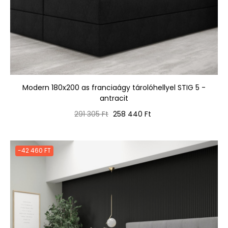
Modern 180x200 as franciaágy tárolóhellyel STIG 5 -
antracit
Normál
Ár
291 305 Ft
258 440 Ft
ár
-42 460 FT