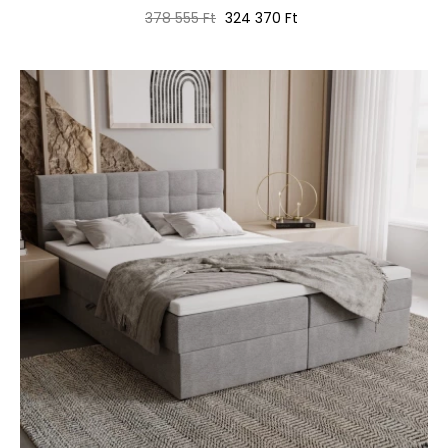
Normál
Ár
378 555 Ft
324 370 Ft
ár