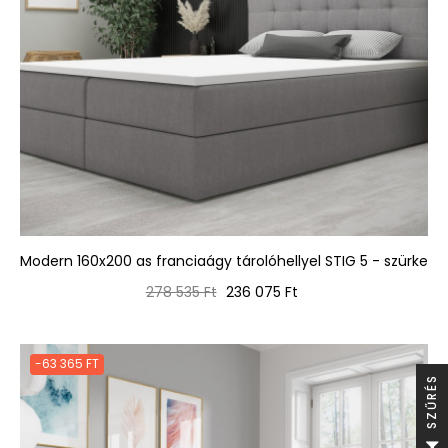
Modern 160x200 as franciaágy tárolóhellyel STIG 5 - szürke
Normál
Ár
278 535 Ft
236 075 Ft
ár
-63 365 FT
S
S
Z
Ű
R
É