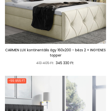
CARMEN LUX kontinentális ágy 160x200 - bézs 2 + INGYENES
topper
Normál
Ár
413 405 Ft
345 330 Ft
ár
-55 955 FT