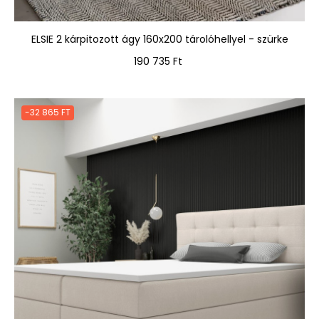
ELSIE 2 kárpitozott ágy 160x200 tárolóhellyel - szürke
Ár
190 735 Ft
-32 865 FT