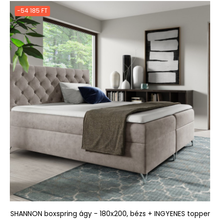
-54 185 FT
SHANNON boxspring ágy - 180x200, bézs + INGYENES topper