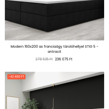
Modern 160x200 as franciaágy tárolóhellyel STIG 5 -
antracit
Normál
Ár
278 535 Ft
236 075 Ft
ár
-42 460 FT