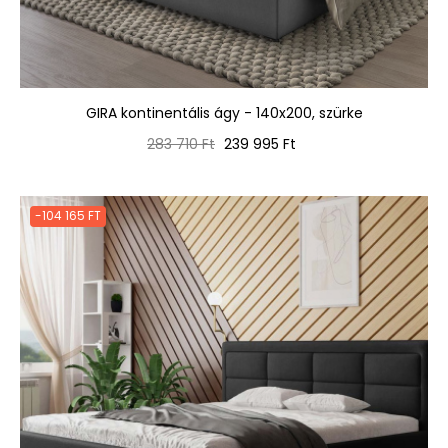
GIRA kontinentális ágy - 140x200, szürke
Normál
Ár
283 710 Ft
239 995 Ft
ár
-104 165 FT