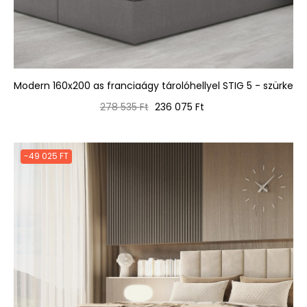
Modern 160x200 as franciaágy tárolóhellyel STIG 5 - szürke
Normál
Ár
278 535 Ft
236 075 Ft
ár
-49 025 FT