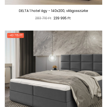
DELTA 1 hotel ágy - 140x200, világosszürke
Normál
Ár
283 710 Ft
239 995 Ft
ár
-43 715 FT