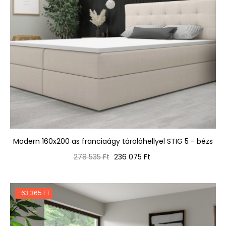
Modern 160x200 as franciaágy tárolóhellyel STIG 5 - bézs
Normál
Ár
278 535 Ft
236 075 Ft
ár
-63 365 FT