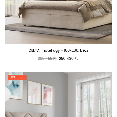
DELTA 1 hotel ágy - 160x200, bézs
Normál
Ár
305 455 Ft
256 430 Ft
ár
-63 365 FT