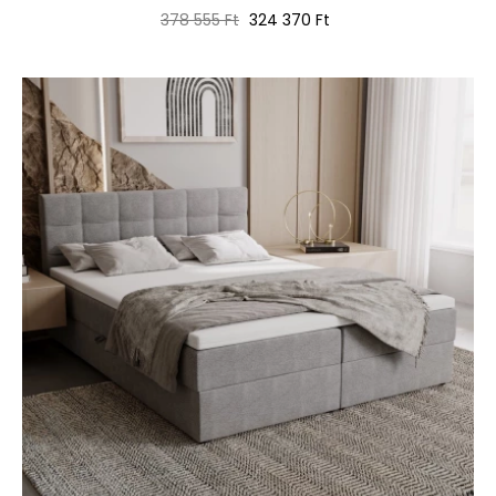
Normál
Ár
378 555 Ft
324 370 Ft
ár