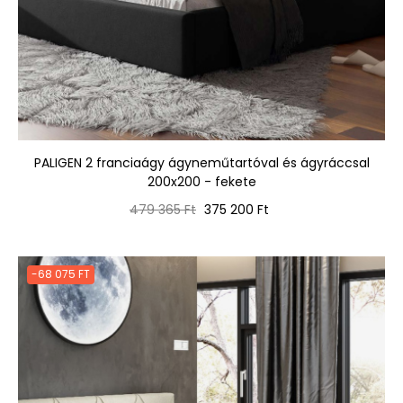
PALIGEN 2 franciaágy ágyneműtartóval és ágyráccsal
200x200 - fekete
Normál
Ár
479 365 Ft
375 200 Ft
ár
-68 075 FT