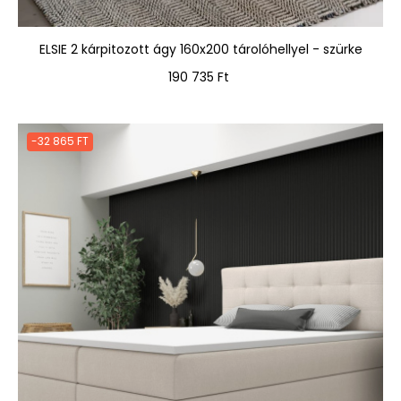
ELSIE 2 kárpitozott ágy 160x200 tárolóhellyel - szürke
Ár
190 735 Ft
-32 865 FT