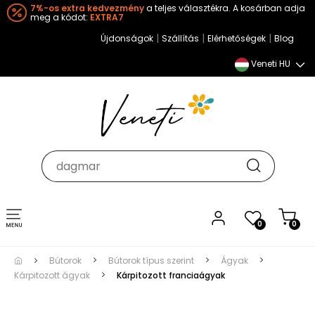
7%-os extra kedvezmény
a teljes választékra. A kosárban adja
meg a kódot:
EXTRA7
|
|
|
Újdonságok
Szállítás
Elérhetőségek
Blog
Veneti HU
Toggle
0
0
navigation
Bútorok
Bútorok típus szerint
Ágyak
Kárpitozott ágyak
Kárpitozott franciaágyak