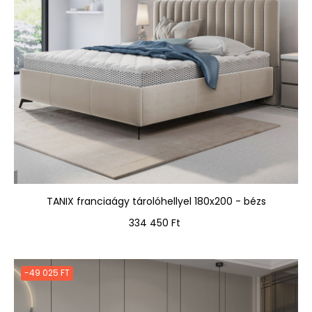
TANIX franciaágy tárolóhellyel 180x200 - bézs
Ár
334 450 Ft
-49 025 FT