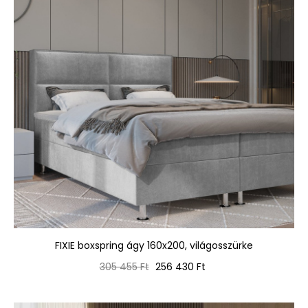
FIXIE boxspring ágy 160x200, világosszürke
Normál
Ár
305 455 Ft
256 430 Ft
ár