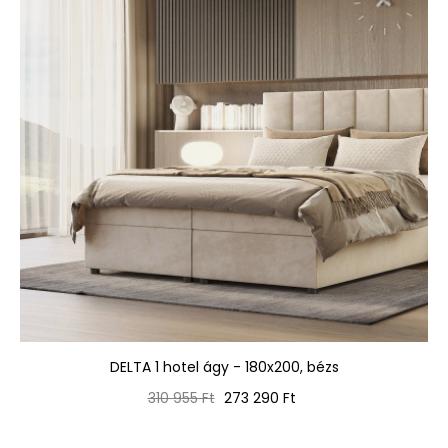
DELTA 1 hotel ágy - 180x200, bézs
Normál
Ár
310 955 Ft
273 290 Ft
ár