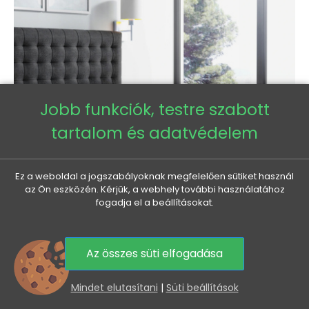
Jobb funkciók, testre szabott
tartalom és adatvédelem
Ez a weboldal a jogszabályoknak megfelelően sütiket használ
az Ön eszközén. Kérjük, a webhely további használatához
fogadja el a beállításokat.
LUCA boxspring ágy 200x200 - fekete + INGYENES topper
Az összes süti elfogadása
Normál
Ár
415 965 Ft
360 010 Ft
0
ár
Mindet elutasítani
|
Süti beállítások