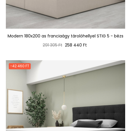
Modern 180x200 as franciaágy tárolóhellyel STIG 5 - bézs
Normál
Ár
291 305 Ft
258 440 Ft
ár
-42 460 FT