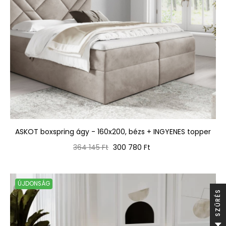
ASKOT boxspring ágy - 160x200, bézs + INGYENES topper
Normál
Ár
364 145 Ft
300 780 Ft
ár
ÚJDONSÁG
S
S
Z
Ű
R
É