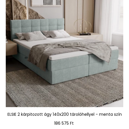
ELSIE 2 kárpitozott ágy 140x200 tárolóhellyel - menta szín
Ár
186 575 Ft