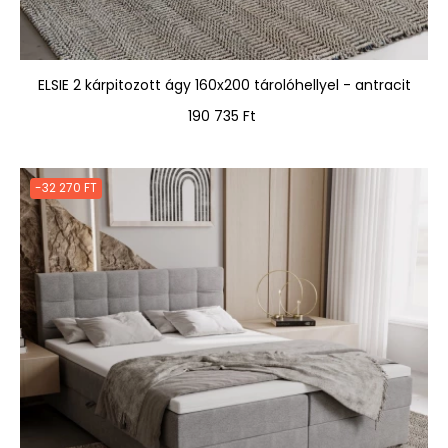
ELSIE 2 kárpitozott ágy 160x200 tárolóhellyel - antracit
Ár
190 735 Ft
-32 270 FT