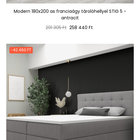
Modern 180x200 as franciaágy tárolóhellyel STIG 5 -
antracit
Normál
Ár
291 305 Ft
258 440 Ft
ár
-42 460 FT