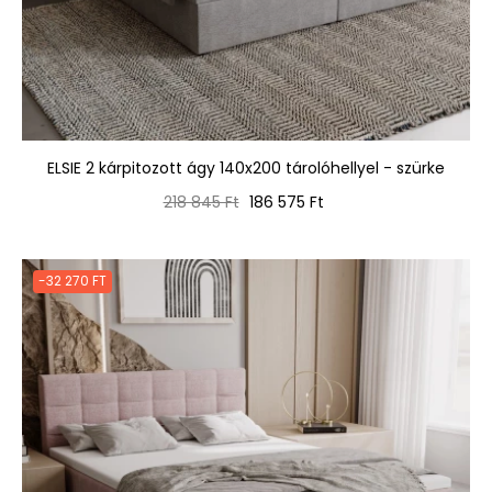
ELSIE 2 kárpitozott ágy 140x200 tárolóhellyel - szürke
Normál
Ár
218 845 Ft
186 575 Ft
ár
-32 270 FT