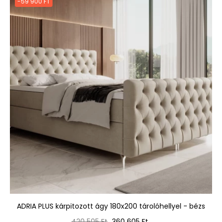
-59 900 FT
ADRIA PLUS kárpitozott ágy 180x200 tárolóhellyel - bézs
Normál
Ár
420 505 Ft
360 605 Ft