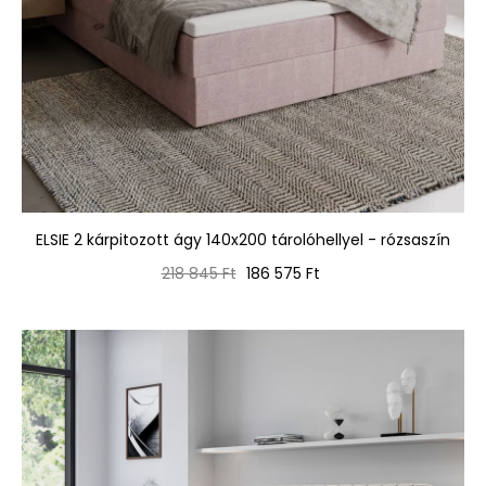
ELSIE 2 kárpitozott ágy 140x200 tárolóhellyel - rózsaszín
Normál
Ár
218 845 Ft
186 575 Ft
ár