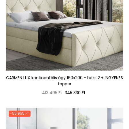
CARMEN LUX kontinentális ágy 160x200 - bézs 2 + INGYENES
topper
Normál
Ár
413 405 Ft
345 330 Ft
ár
-55 955 FT