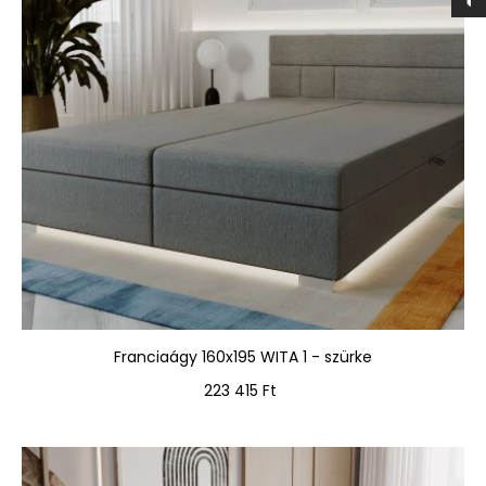
Franciaágy 160x195 WITA 1 - szürke
Ár
223 415 Ft