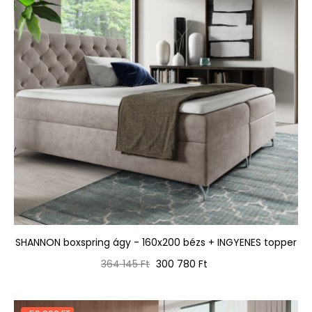
SHANNON boxspring ágy - 160x200 bézs + INGYENES topper
Normál
Ár
364 145 Ft
300 780 Ft
ár