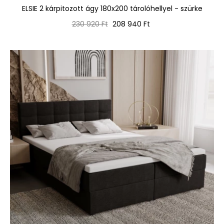
ELSIE 2 kárpitozott ágy 180x200 tárolóhellyel - szürke
Normál
Ár
230 920 Ft
208 940 Ft
ár