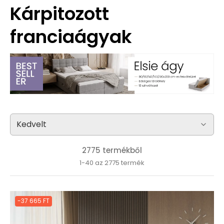
Kárpitozott
franciaágyak
2775 termékből
1-40 az 2775 termék
-37 665 FT