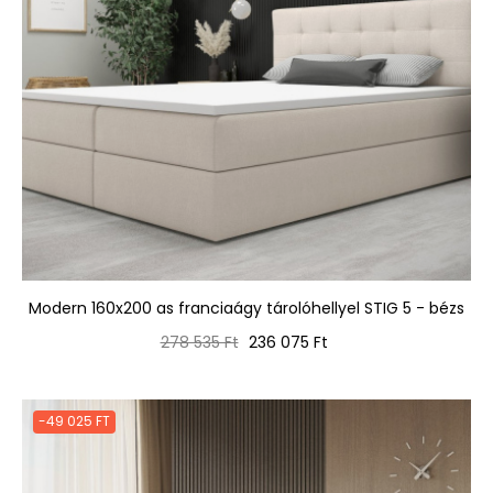
Modern 160x200 as franciaágy tárolóhellyel STIG 5 - bézs
Normál
Ár
278 535 Ft
236 075 Ft
ár
-49 025 FT