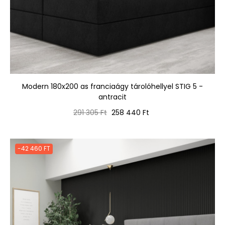
Modern 180x200 as franciaágy tárolóhellyel STIG 5 -
antracit
Normál
Ár
291 305 Ft
258 440 Ft
ár
-42 460 FT