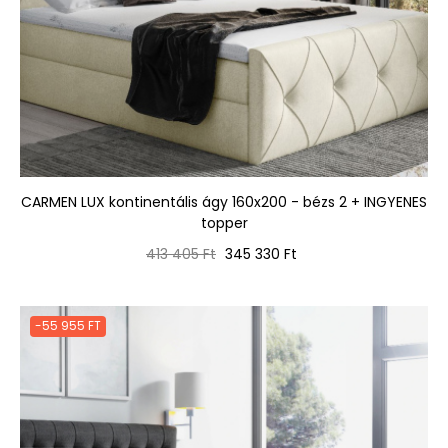
CARMEN LUX kontinentális ágy 160x200 - bézs 2 + INGYENES
topper
Normál
Ár
413 405 Ft
345 330 Ft
ár
-55 955 FT