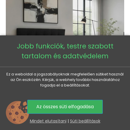
Jobb funkciók, testre szabott
tartalom és adatvédelem
Ez a weboldal a jogszabályoknak megfelelően sütiket használ
az Ön eszközén. Kérjük, a webhely további használatához
fogadja el a beállításokat.
Franciaágy 180x200 tárolóhellyel STIG 2 - antracit
Az összes süti elfogadása
Normál
Ár
284 635 Ft
258 440 Ft
0
ár
Mindet elutasítani
|
Süti beállítások