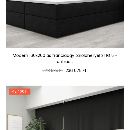
Modern 160x200 as franciaágy tárolóhellyel STIG 5 -
antracit
Normál
Ár
278 535 Ft
236 075 Ft
ár
-42 460 FT