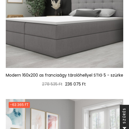
Modern 160x200 as franciaágy tárolóhellyel STIG 5 - szürke
Normál
Ár
278 535 Ft
236 075 Ft
ár
-63 365 FT
S
S
Z
Ű
R
É