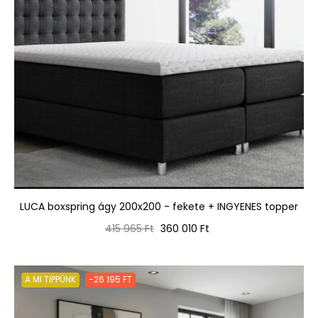
LUCA boxspring ágy 200x200 - fekete + INGYENES topper
Normál
Ár
415 965 Ft
360 010 Ft
ár
A MI TIPPÜNK
-26 195 FT