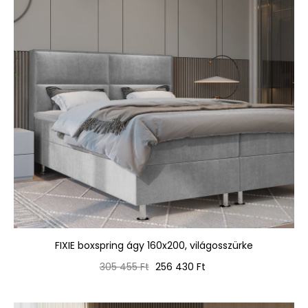
FIXIE boxspring ágy 160x200, világosszürke
Normál
Ár
305 455 Ft
256 430 Ft
ár