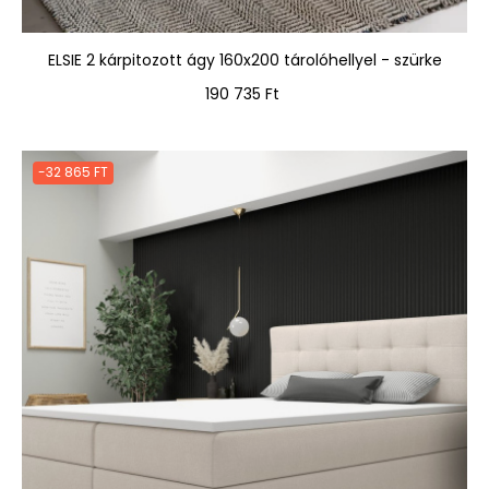
ELSIE 2 kárpitozott ágy 160x200 tárolóhellyel - szürke
Ár
190 735 Ft
-32 865 FT