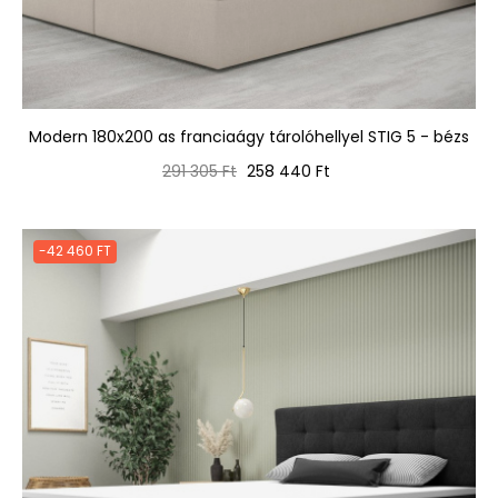
Modern 180x200 as franciaágy tárolóhellyel STIG 5 - bézs
Normál
Ár
291 305 Ft
258 440 Ft
ár
-42 460 FT