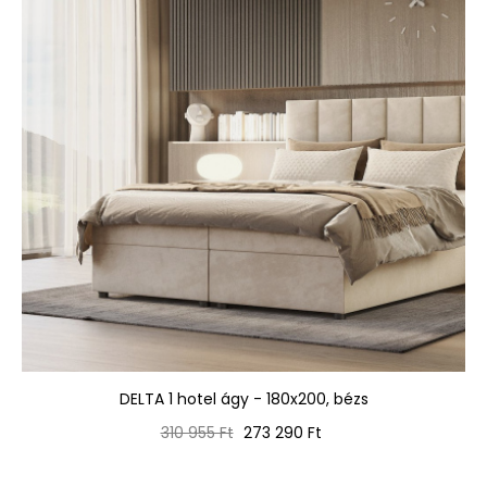
DELTA 1 hotel ágy - 180x200, bézs
Normál
Ár
310 955 Ft
273 290 Ft
ár