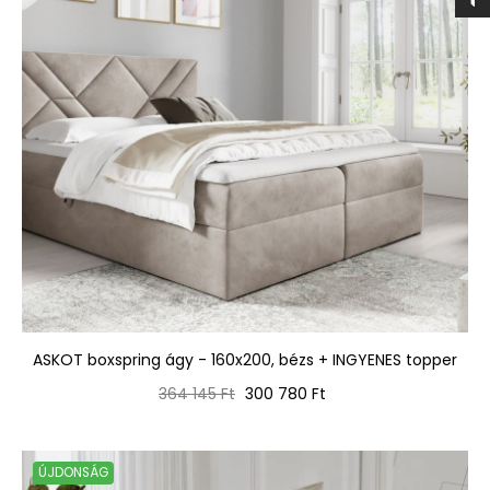
ASKOT boxspring ágy - 160x200, bézs + INGYENES topper
Normál
Ár
364 145 Ft
300 780 Ft
ár
ÚJDONSÁG