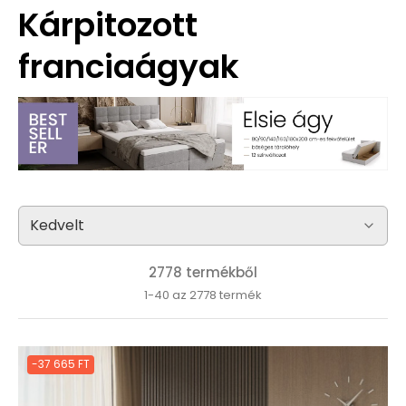
Kárpitozott
franciaágyak
2778 termékből
1-40 az 2778 termék
-37 665 FT