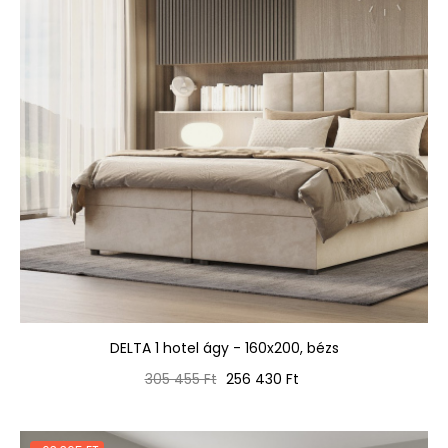
DELTA 1 hotel ágy - 160x200, bézs
Normál
Ár
305 455 Ft
256 430 Ft
ár