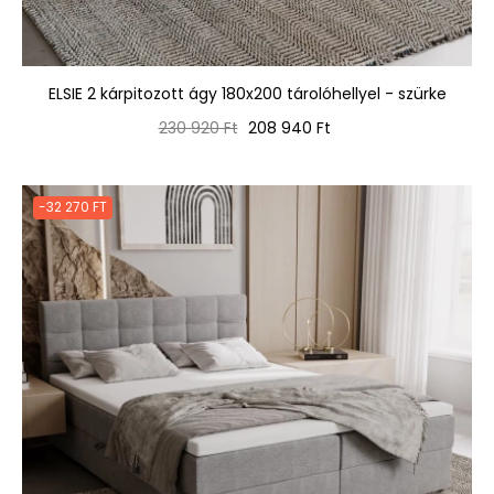
ELSIE 2 kárpitozott ágy 180x200 tárolóhellyel - szürke
Normál
Ár
230 920 Ft
208 940 Ft
ár
-32 270 FT