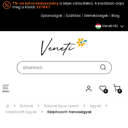
7%-os extra kedvezmény
a teljes választékra. A kosárban adja
meg a kódot:
EXTRA7
|
|
|
Újdonságok
Szállítás
Elérhetőségek
Blog
Veneti HU
Toggle
0
0
navigation
Bútorok
Bútorok típus szerint
Ágyak
Kárpitozott ágyak
Kárpitozott franciaágyak