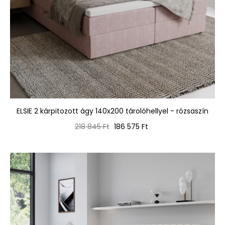
ELSIE 2 kárpitozott ágy 140x200 tárolóhellyel - rózsaszín
Normál
Ár
218 845 Ft
186 575 Ft
ár