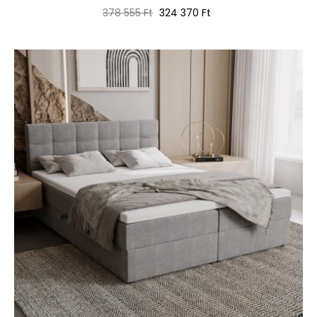
Normál
Ár
378 555 Ft
324 370 Ft
ár