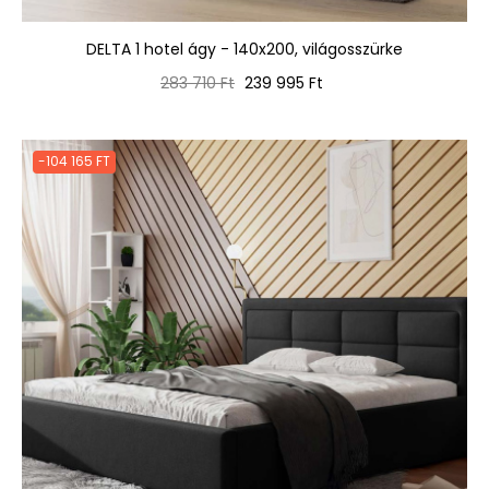
DELTA 1 hotel ágy - 140x200, világosszürke
Normál
Ár
283 710 Ft
239 995 Ft
ár
-104 165 FT