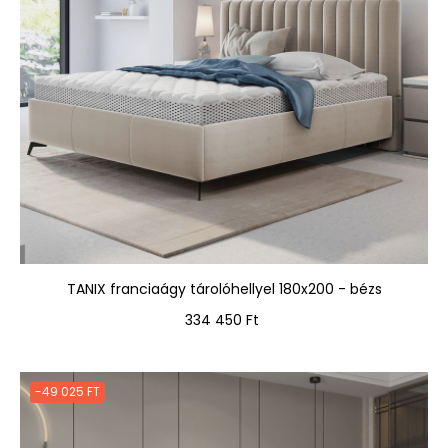
TANIX franciaágy tárolóhellyel 180x200 - bézs
Ár
334 450 Ft
-49 025 FT