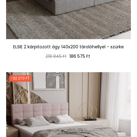
ELSIE 2 kárpitozott ágy 140x200 tárolóhellyel - szürke
Normál
Ár
218 845 Ft
186 575 Ft
ár
-32 270 FT