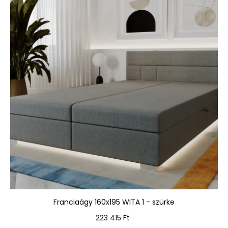
Franciaágy 160x195 WITA 1 - szürke
Ár
223 415 Ft