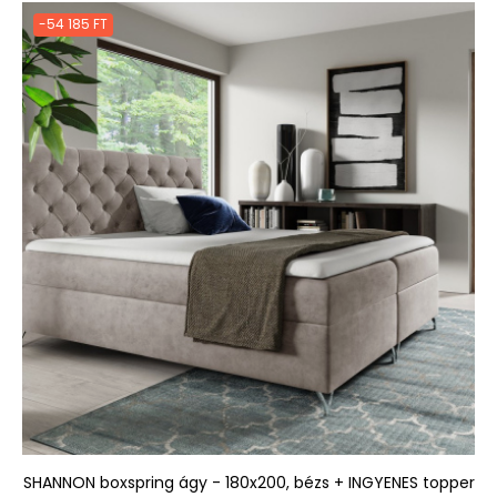
-54 185 FT
SHANNON boxspring ágy - 180x200, bézs + INGYENES topper