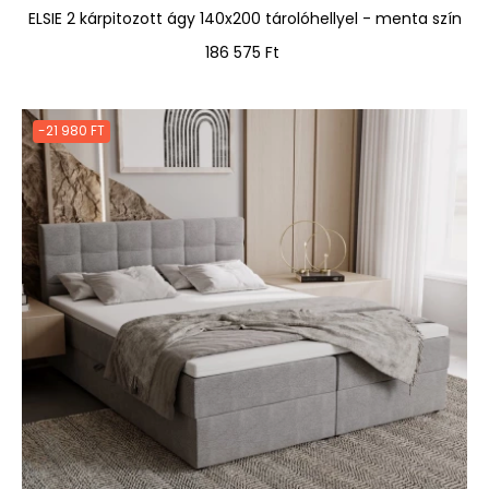
ELSIE 2 kárpitozott ágy 140x200 tárolóhellyel - menta szín
Ár
186 575 Ft
-21 980 FT