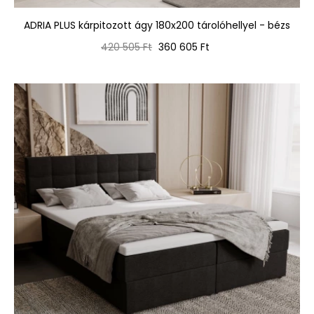
ADRIA PLUS kárpitozott ágy 180x200 tárolóhellyel - bézs
Normál
Ár
420 505 Ft
360 605 Ft
ár