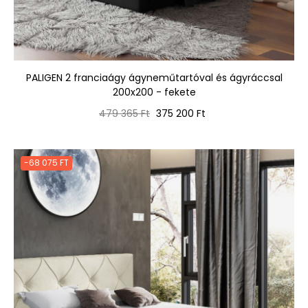
PALIGEN 2 franciaágy ágyneműtartóval és ágyráccsal
200x200 - fekete
Normál
Ár
479 365 Ft
375 200 Ft
ár
-68 075 FT