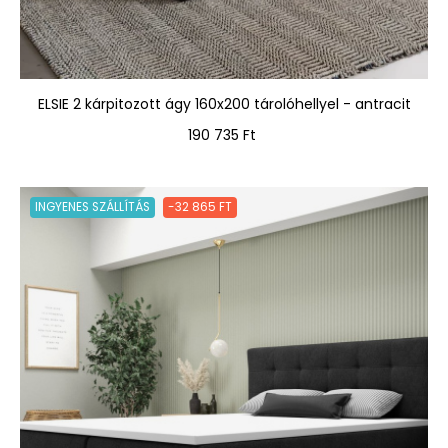
ELSIE 2 kárpitozott ágy 160x200 tárolóhellyel - antracit
Ár
190 735 Ft
INGYENES SZÁLLÍTÁS
-32 865 FT