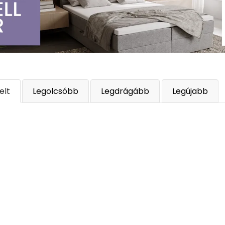
elt
Legolcsóbb
Legdrágább
Legújabb
 FT
-32 865 FT
-54 185
nkciók, testre szabott tartalom és ada
elően sütiket használ az Ön eszközén. Kérjük, a webhely további ha