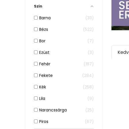
Szín
Barna
311
Bézs
522
Bor
7
Kedv
Ezüst
3
Fehér
187
-37 665
Fekete
284
Kék
258
Lila
9
Jobb fu
Narancssárga
25
Piros
Ez a weboldal a jogszabályoknak megfel
67