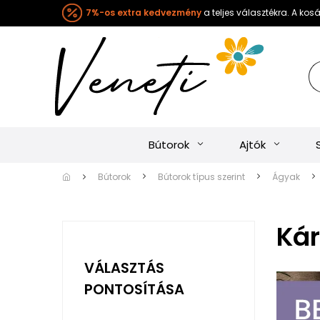
7%-os extra kedvezmény
a teljes választékra. A ko
Bútorok
Ajtók
Bútorok
Bútorok típus szerint
Ágyak
Kár
VÁLASZTÁS
PONTOSÍTÁSA