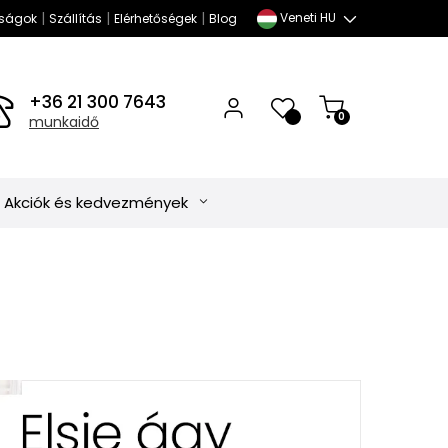
|
|
|
Veneti HU
ságok
Szállítás
Elérhetőségek
Blog
+36 21 300 7643
0
0
munkaidő
Akciók és kedvezmények