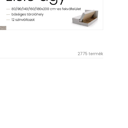
2775 termék
 FT
tvédelem
sználatához fogadja el a beállításokat.