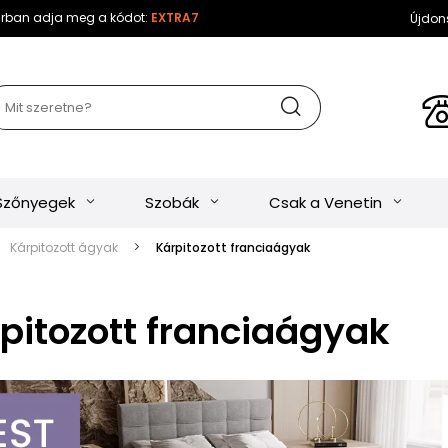
sárban adja meg a kódot:
EXTRA7
Újdon
Szőnyegek
Szobák
Csak a Venetin
Kárpitozott ágyak
Kárpitozott franciaágyak
pitozott franciaágyak