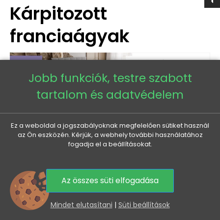
Kárpitozott
franciaágyak
Jobb funkciók, testre szabott
tartalom és adatvédelem
Ez a weboldal a jogszabályoknak megfelelően sütiket használ
az Ön eszközén. Kérjük, a webhely további használatához
fogadja el a beállításokat.
2775 termékből
1-40 az 2775 termék
Az összes süti elfogadása
0
-37 665 FT
Mindet elutasítani
|
Süti beállítások