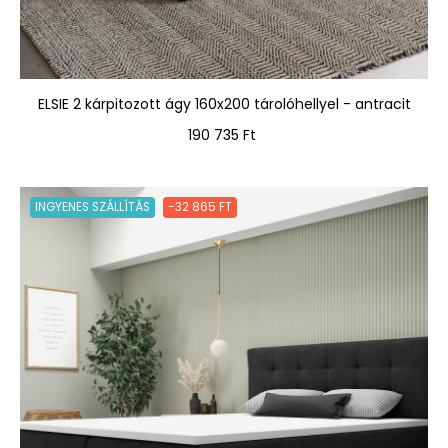
ELSIE 2 kárpitozott ágy 160x200 tárolóhellyel - antracit
Ár
190 735 Ft
INGYENES SZÁLLÍTÁS
-32 865 FT