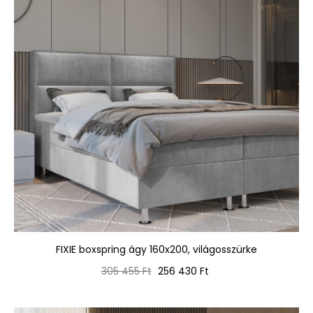
FIXIE boxspring ágy 160x200, világosszürke
Normál
Ár
305 455 Ft
256 430 Ft
ár