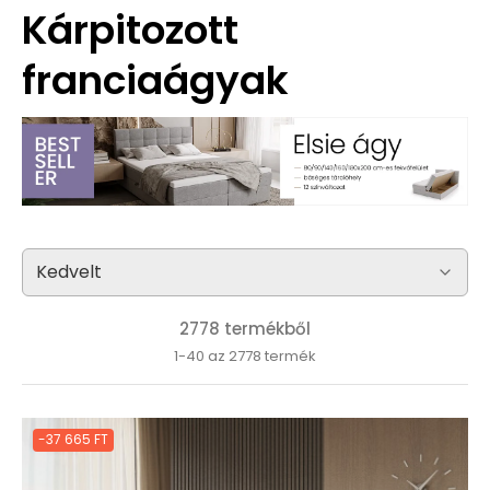
Kárpitozott
franciaágyak
2778 termékből
1-40 az 2778 termék
-37 665 FT