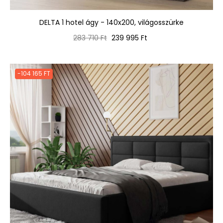
DELTA 1 hotel ágy - 140x200, világosszürke
Normál
Ár
283 710 Ft
239 995 Ft
ár
-104 165 FT