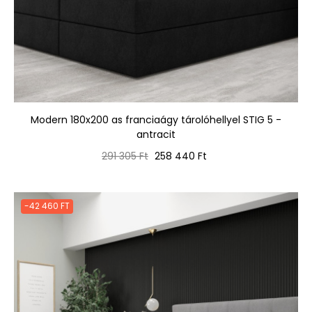
Modern 180x200 as franciaágy tárolóhellyel STIG 5 -
antracit
Normál
Ár
291 305 Ft
258 440 Ft
ár
-42 460 FT