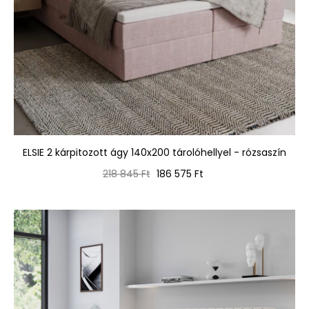
ELSIE 2 kárpitozott ágy 140x200 tárolóhellyel - rózsaszín
Normál
Ár
218 845 Ft
186 575 Ft
ár