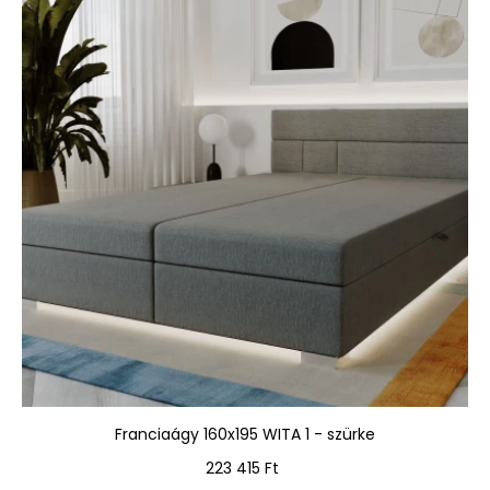
Franciaágy 160x195 WITA 1 - szürke
Ár
223 415 Ft