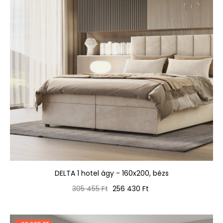
DELTA 1 hotel ágy - 160x200, bézs
Normál
Ár
305 455 Ft
256 430 Ft
ár