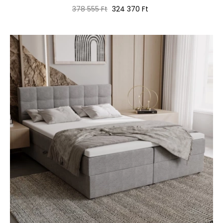
Normál
Ár
378 555 Ft
324 370 Ft
ár