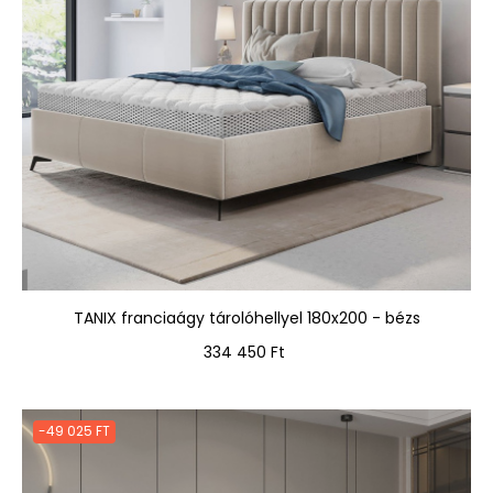
TANIX franciaágy tárolóhellyel 180x200 - bézs
Ár
334 450 Ft
-49 025 FT