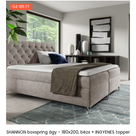
-54 185 FT
SHANNON boxspring ágy - 180x200, bézs + INGYENES topper