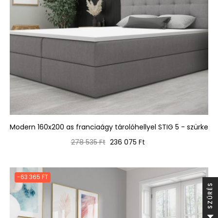
Modern 160x200 as franciaágy tárolóhellyel STIG 5 - szürke
Normál
Ár
278 535 Ft
236 075 Ft
ár
-63 365 FT
S
S
Z
Ű
R
É