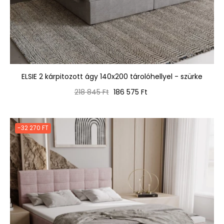
ELSIE 2 kárpitozott ágy 140x200 tárolóhellyel - szürke
Normál
Ár
218 845 Ft
186 575 Ft
ár
-32 270 FT