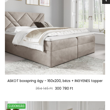
ASKOT boxspring ágy - 160x200, bézs + INGYENES topper
Normál
Ár
364 145 Ft
300 780 Ft
ár
ÚJDONSÁG