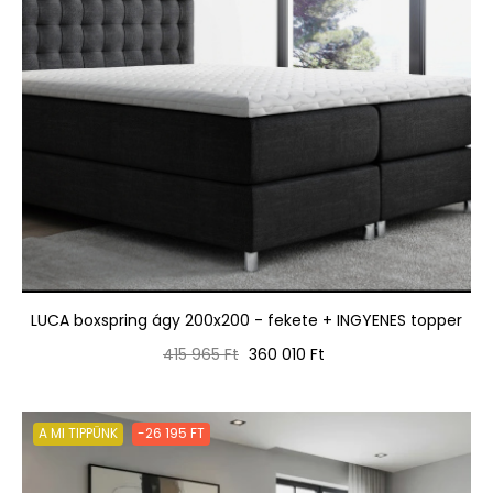
LUCA boxspring ágy 200x200 - fekete + INGYENES topper
Normál
Ár
415 965 Ft
360 010 Ft
ár
A MI TIPPÜNK
-26 195 FT