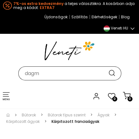
7%-os extra kedvezmény
a teljes választékra. A kosárban adja
meg a kódot:
EXTRA7
|
|
|
Újdonságok
Szállítás
Elérhetőségek
Blog
Veneti HU
Toggle
0
0
navigation
Bútorok
Bútorok típus szerint
Ágyak
Kárpitozott ágyak
Kárpitozott franciaágyak