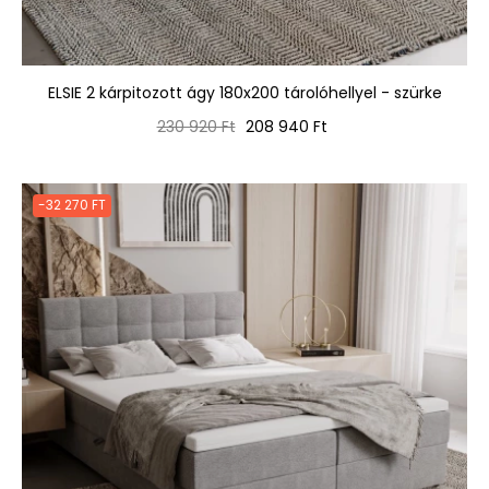
ELSIE 2 kárpitozott ágy 180x200 tárolóhellyel - szürke
Normál
Ár
230 920 Ft
208 940 Ft
ár
-32 270 FT