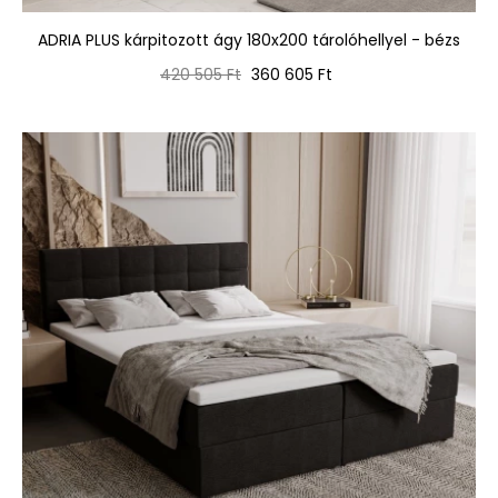
ADRIA PLUS kárpitozott ágy 180x200 tárolóhellyel - bézs
Normál
Ár
420 505 Ft
360 605 Ft
ár