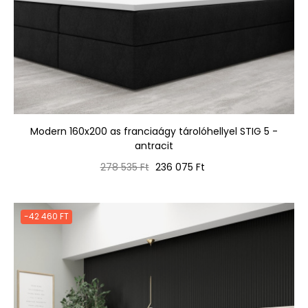
Modern 160x200 as franciaágy tárolóhellyel STIG 5 -
antracit
Normál
Ár
278 535 Ft
236 075 Ft
ár
-42 460 FT