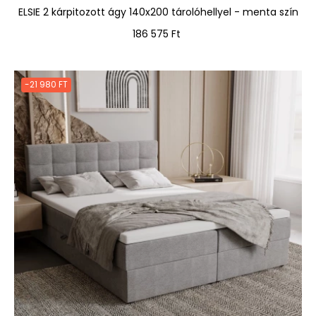
ELSIE 2 kárpitozott ágy 140x200 tárolóhellyel - menta szín
Ár
186 575 Ft
-21 980 FT