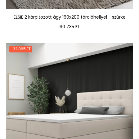
ELSIE 2 kárpitozott ágy 160x200 tárolóhellyel - szürke
Ár
190 735 Ft
-32 865 FT