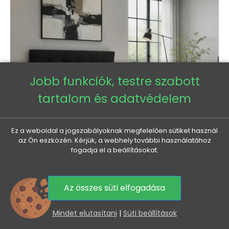
Jobb funkciók, testre szabott
tartalom és adatvédelem
Ez a weboldal a jogszabályoknak megfelelően sütiket használ
az Ön eszközén. Kérjük, a webhely további használatához
fogadja el a beállításokat.
Franciaágy 180x200 tárolóhellyel STIG 2 - antracit
Az összes süti elfogadása
Normál
Ár
284 635 Ft
258 440 Ft
0
ár
Mindet elutasítani
|
Süti beállítások