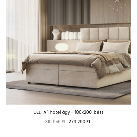
DELTA 1 hotel ágy - 180x200, bézs
Normál
Ár
310 955 Ft
273 290 Ft
ár