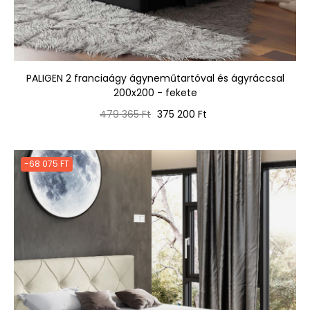
PALIGEN 2 franciaágy ágyneműtartóval és ágyráccsal
200x200 - fekete
Normál
Ár
479 365 Ft
375 200 Ft
ár
-68 075 FT