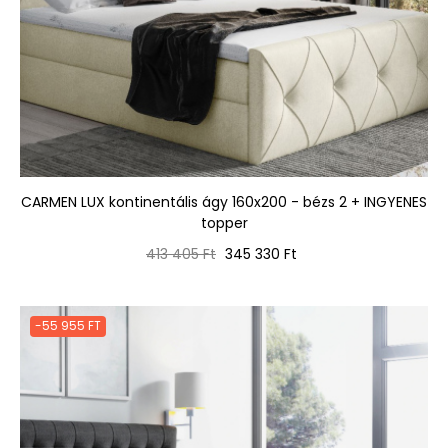
CARMEN LUX kontinentális ágy 160x200 - bézs 2 + INGYENES
topper
Normál
Ár
413 405 Ft
345 330 Ft
ár
-55 955 FT