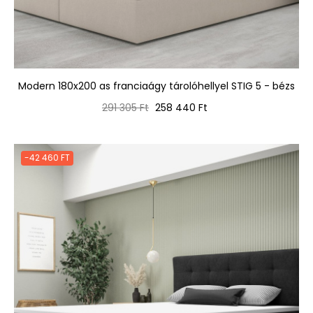
Modern 180x200 as franciaágy tárolóhellyel STIG 5 - bézs
Normál
Ár
291 305 Ft
258 440 Ft
ár
-42 460 FT