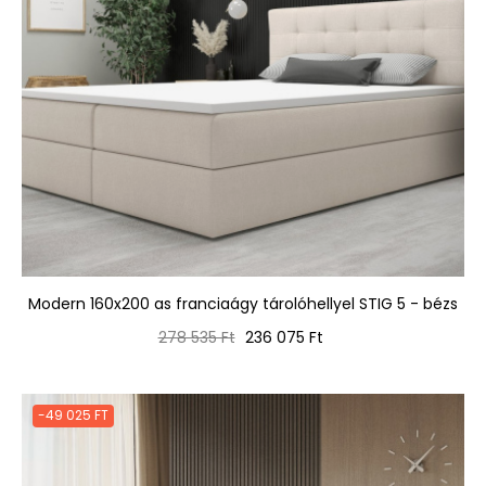
Modern 160x200 as franciaágy tárolóhellyel STIG 5 - bézs
Normál
Ár
278 535 Ft
236 075 Ft
ár
-49 025 FT