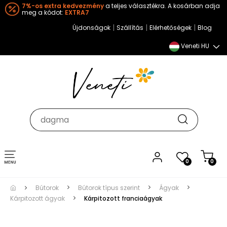
7%-os extra kedvezmény
a teljes választékra. A kosárban adja
meg a kódot:
EXTRA7
|
|
|
Újdonságok
Szállítás
Elérhetőségek
Blog
Veneti HU
Toggle
0
0
navigation
Bútorok
Bútorok típus szerint
Ágyak
Kárpitozott ágyak
Kárpitozott franciaágyak