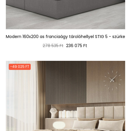
Modern 160x200 as franciaágy tárolóhellyel STIG 5 - szürke
Normál
Ár
278 535 Ft
236 075 Ft
ár
-49 025 FT