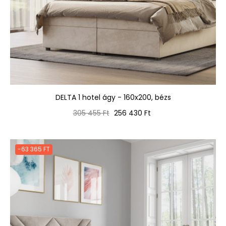
DELTA 1 hotel ágy - 160x200, bézs
Normál
Ár
305 455 Ft
256 430 Ft
ár
-63 365 FT