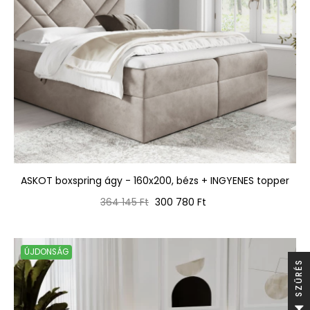
ASKOT boxspring ágy - 160x200, bézs + INGYENES topper
Normál
Ár
364 145 Ft
300 780 Ft
ár
ÚJDONSÁG
S
S
Z
Ű
R
É