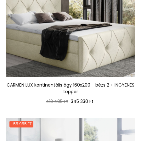
CARMEN LUX kontinentális ágy 160x200 - bézs 2 + INGYENES
topper
Normál
Ár
413 405 Ft
345 330 Ft
ár
-55 955 FT