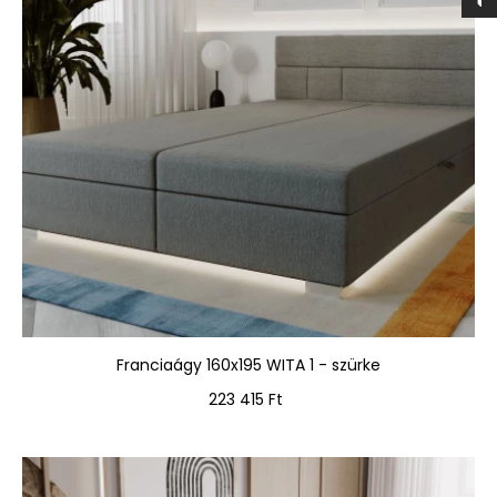
Franciaágy 160x195 WITA 1 - szürke
Ár
223 415 Ft