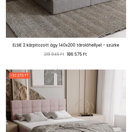
ELSIE 2 kárpitozott ágy 140x200 tárolóhellyel - szürke
Normál
Ár
218 845 Ft
186 575 Ft
ár
-32 270 FT