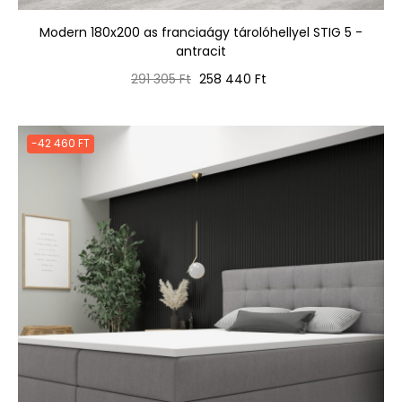
Modern 180x200 as franciaágy tárolóhellyel STIG 5 -
antracit
Normál
Ár
291 305 Ft
258 440 Ft
ár
-42 460 FT