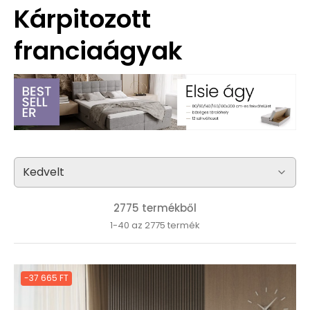
Kárpitozott
franciaágyak
2775 termékből
1-40 az 2775 termék
-37 665 FT