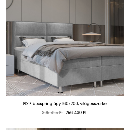
FIXIE boxspring ágy 160x200, világosszürke
Normál
Ár
305 455 Ft
256 430 Ft
ár