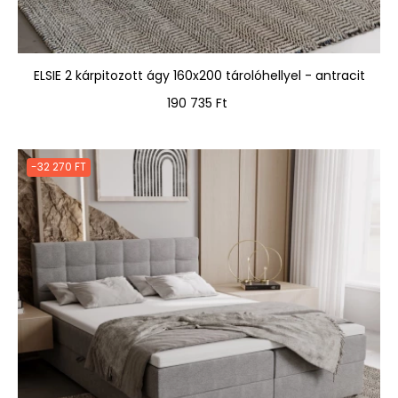
ELSIE 2 kárpitozott ágy 160x200 tárolóhellyel - antracit
Ár
190 735 Ft
-32 270 FT