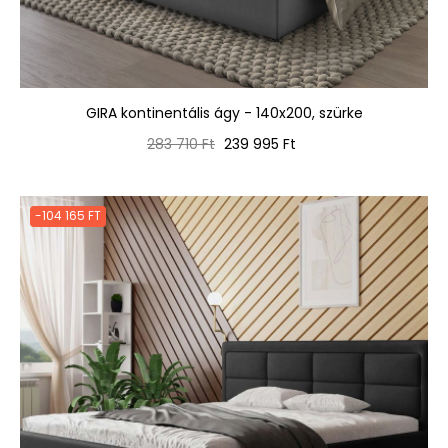
GIRA kontinentális ágy - 140x200, szürke
Normál
Ár
283 710 Ft
239 995 Ft
ár
-104 165 FT