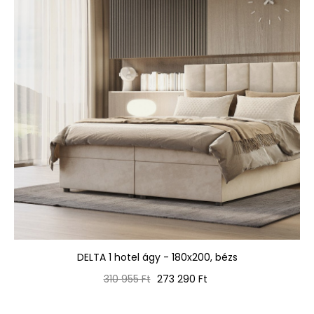
DELTA 1 hotel ágy - 180x200, bézs
Normál
Ár
310 955 Ft
273 290 Ft
ár