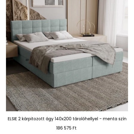
ELSIE 2 kárpitozott ágy 140x200 tárolóhellyel - menta szín
Ár
186 575 Ft