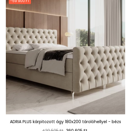
-59 900 FT
ADRIA PLUS kárpitozott ágy 180x200 tárolóhellyel - bézs
Normál
Ár
420 505 Ft
360 605 Ft