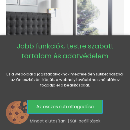
Jobb funkciók, testre szabott
tartalom és adatvédelem
Ez a weboldal a jogszabályoknak megfelelően sütiket használ
az Ön eszközén. Kérjük, a webhely további használatához
fogadja el a beállításokat.
LUCA boxspring ágy 200x200 - fekete + INGYENES topper
Az összes süti elfogadása
Normál
Ár
415 965 Ft
360 010 Ft
0
ár
Mindet elutasítani
|
Süti beállítások