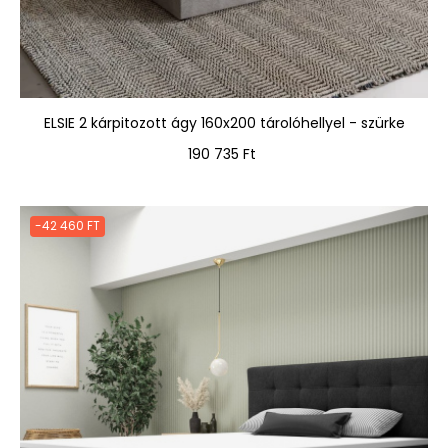
ELSIE 2 kárpitozott ágy 160x200 tárolóhellyel - szürke
Ár
190 735 Ft
-42 460 FT