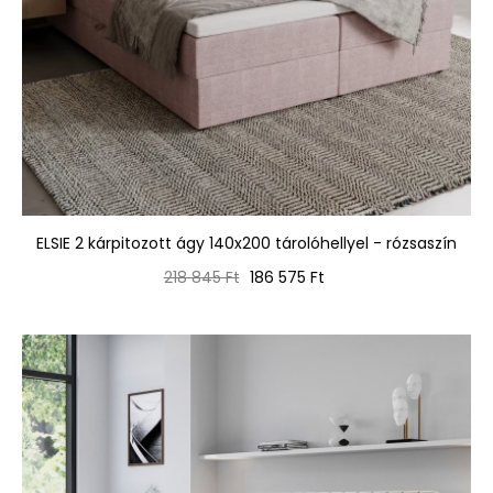
ELSIE 2 kárpitozott ágy 140x200 tárolóhellyel - rózsaszín
Normál
Ár
218 845 Ft
186 575 Ft
ár