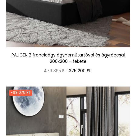
PALIGEN 2 franciaágy ágyneműtartóval és ágyráccsal
200x200 - fekete
Normál
Ár
479 365 Ft
375 200 Ft
ár
-68 075 FT