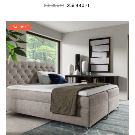
Normál
Ár
291 305 Ft
258 440 Ft
ár
-54 185 FT