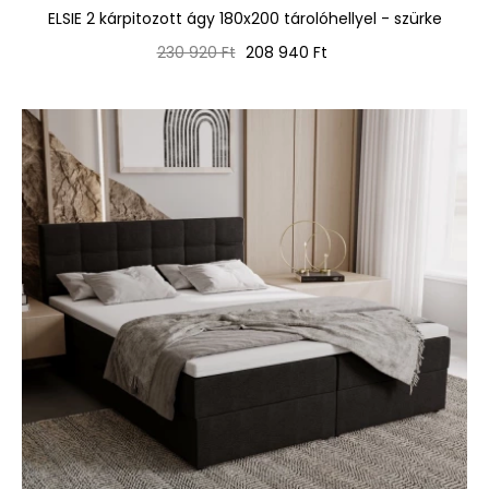
ELSIE 2 kárpitozott ágy 180x200 tárolóhellyel - szürke
Normál
Ár
230 920 Ft
208 940 Ft
ár