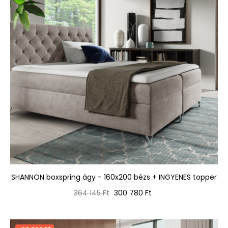
SHANNON boxspring ágy - 160x200 bézs + INGYENES topper
Normál
Ár
364 145 Ft
300 780 Ft
ár