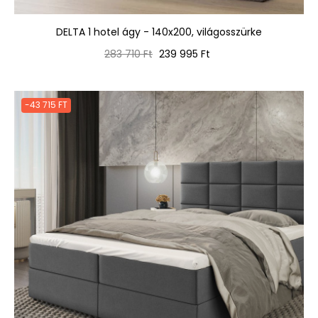
DELTA 1 hotel ágy - 140x200, világosszürke
Normál
Ár
283 710 Ft
239 995 Ft
ár
-43 715 FT