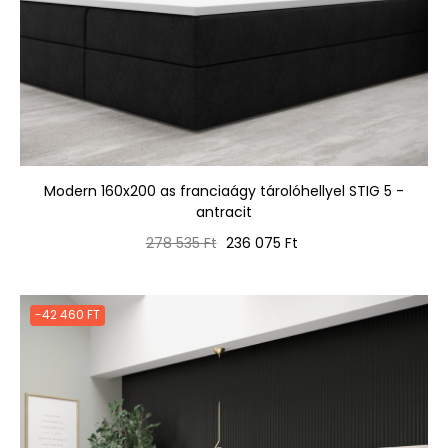
Modern 160x200 as franciaágy tárolóhellyel STIG 5 -
antracit
Normál
Ár
278 535 Ft
236 075 Ft
ár
-42 460 FT