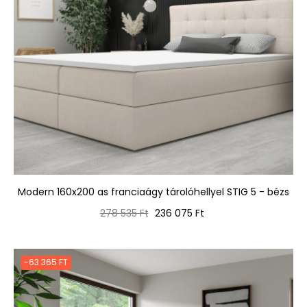
Modern 160x200 as franciaágy tárolóhellyel STIG 5 - bézs
Normál
Ár
278 535 Ft
236 075 Ft
ár
-63 365 FT