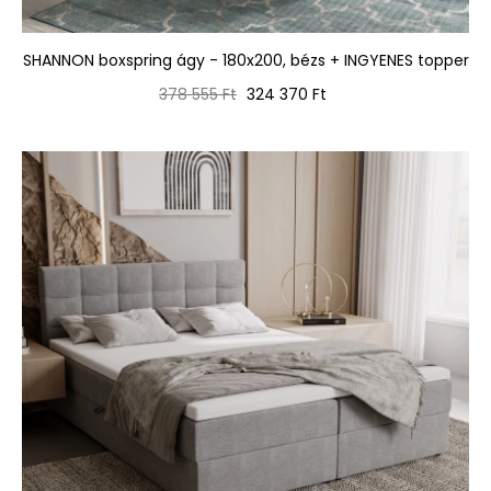
SHANNON boxspring ágy - 180x200, bézs + INGYENES topper
Normál
Ár
378 555 Ft
324 370 Ft
ár