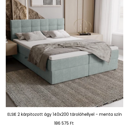
ELSIE 2 kárpitozott ágy 140x200 tárolóhellyel - menta szín
Ár
186 575 Ft