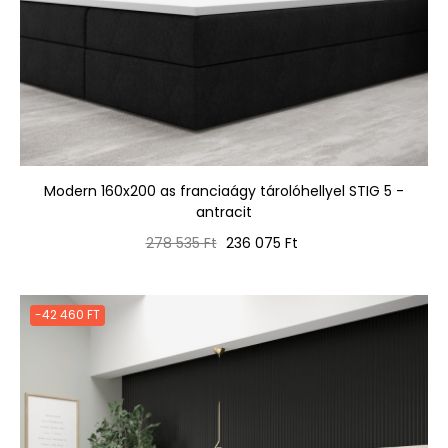
Modern 160x200 as franciaágy tárolóhellyel STIG 5 -
antracit
Normál
Ár
278 535 Ft
236 075 Ft
ár
-42 460 FT