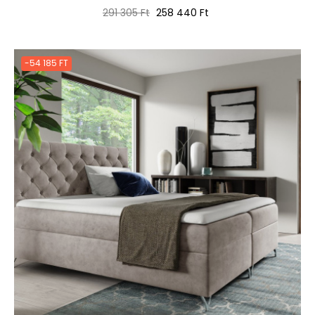
Normál
Ár
291 305 Ft
258 440 Ft
ár
-54 185 FT