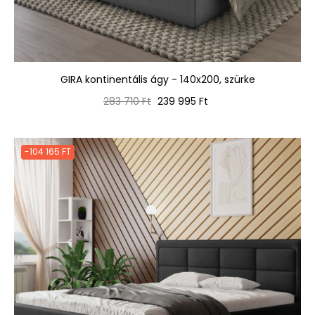
GIRA kontinentális ágy - 140x200, szürke
Normál
Ár
283 710 Ft
239 995 Ft
ár
-104 165 FT