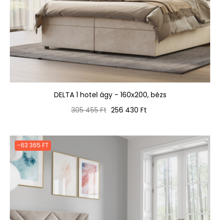
DELTA 1 hotel ágy - 160x200, bézs
Normál
Ár
305 455 Ft
256 430 Ft
ár
-63 365 FT