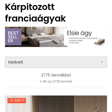
Kárpitozott
franciaágyak
2775 termékből
1-40 az 2775 termék
-37 665 FT