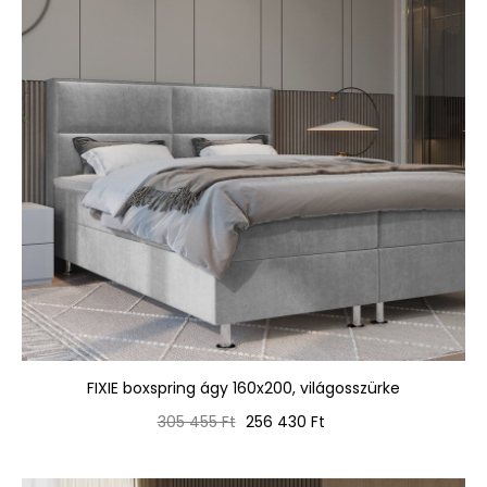
FIXIE boxspring ágy 160x200, világosszürke
Normál
Ár
305 455 Ft
256 430 Ft
ár