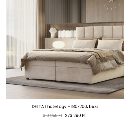
DELTA 1 hotel ágy - 180x200, bézs
Normál
Ár
310 955 Ft
273 290 Ft
ár