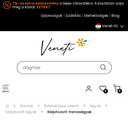
7%-os extra kedvezmény
a teljes választékra. A kosárban adja
meg a kódot:
EXTRA7
|
|
|
Újdonságok
Szállítás
Elérhetőségek
Blog
Veneti HU
Toggle
0
0
navigation
Bútorok
Bútorok típus szerint
Ágyak
Kárpitozott ágyak
Kárpitozott franciaágyak