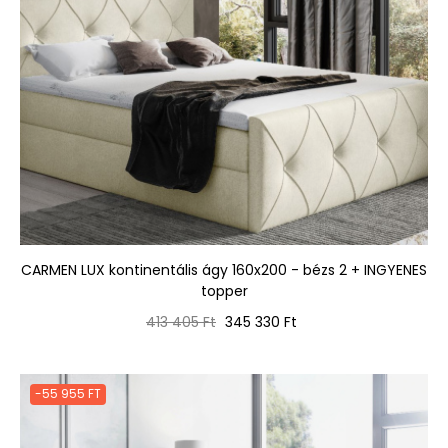
CARMEN LUX kontinentális ágy 160x200 - bézs 2 + INGYENES
topper
Normál
Ár
413 405 Ft
345 330 Ft
ár
-55 955 FT