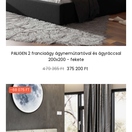
PALIGEN 2 franciaágy ágyneműtartóval és ágyráccsal
200x200 - fekete
Normál
Ár
479 365 Ft
375 200 Ft
ár
-68 075 FT