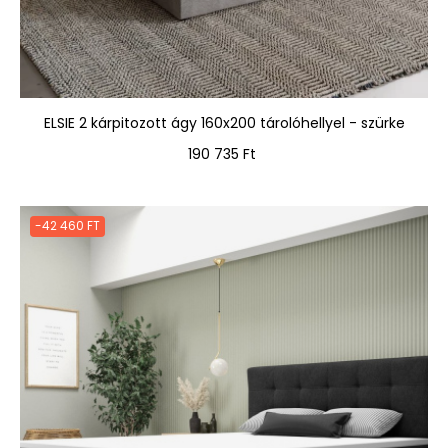
ELSIE 2 kárpitozott ágy 160x200 tárolóhellyel - szürke
Ár
190 735 Ft
-42 460 FT