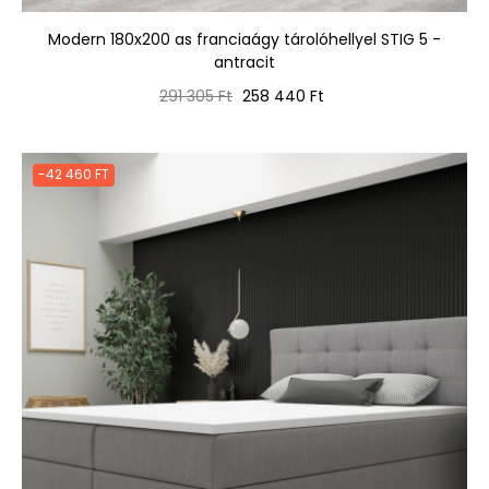
Modern 180x200 as franciaágy tárolóhellyel STIG 5 -
antracit
Normál
Ár
291 305 Ft
258 440 Ft
ár
-42 460 FT