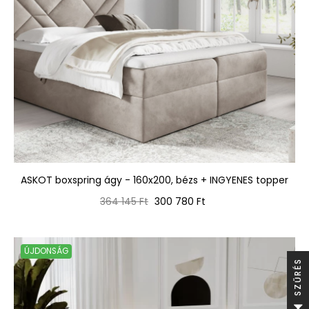
ASKOT boxspring ágy - 160x200, bézs + INGYENES topper
Normál
Ár
364 145 Ft
300 780 Ft
ár
ÚJDONSÁG
S
S
Z
Ű
R
É