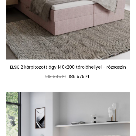
ELSIE 2 kárpitozott ágy 140x200 tárolóhellyel - rózsaszín
Normál
Ár
218 845 Ft
186 575 Ft
ár