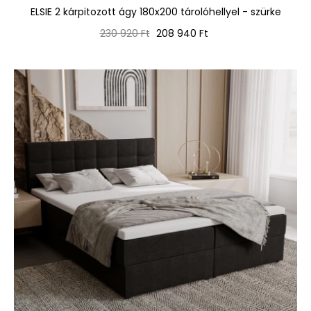
ELSIE 2 kárpitozott ágy 180x200 tárolóhellyel - szürke
Normál
Ár
230 920 Ft
208 940 Ft
ár