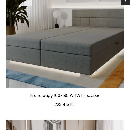
Franciaágy 160x195 WITA 1 - szürke
Ár
223 415 Ft