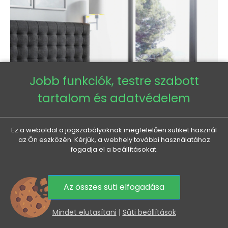
Jobb funkciók, testre szabott
tartalom és adatvédelem
Ez a weboldal a jogszabályoknak megfelelően sütiket használ
az Ön eszközén. Kérjük, a webhely további használatához
fogadja el a beállításokat.
LUCA boxspring ágy 200x200 - fekete + INGYENES topper
Az összes süti elfogadása
Normál
Ár
415 965 Ft
360 010 Ft
0
ár
Mindet elutasítani
|
Süti beállítások