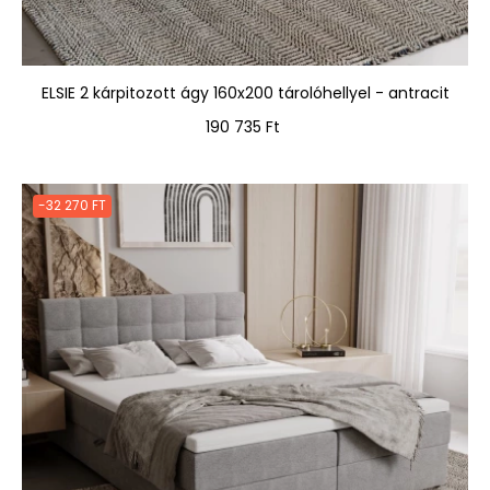
ELSIE 2 kárpitozott ágy 160x200 tárolóhellyel - antracit
Ár
190 735 Ft
-32 270 FT