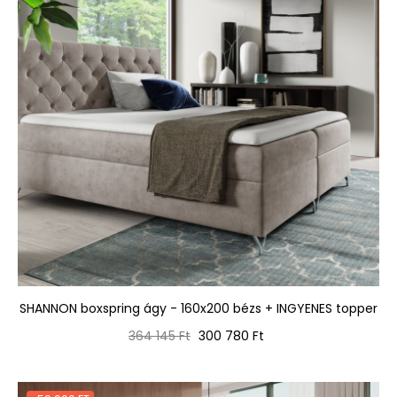
SHANNON boxspring ágy - 160x200 bézs + INGYENES topper
Normál
Ár
364 145 Ft
300 780 Ft
ár