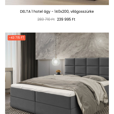
DELTA 1 hotel ágy - 140x200, világosszürke
Normál
Ár
283 710 Ft
239 995 Ft
ár
-43 715 FT