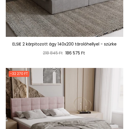
ELSIE 2 kárpitozott ágy 140x200 tárolóhellyel - szürke
Normál
Ár
218 845 Ft
186 575 Ft
ár
-32 270 FT