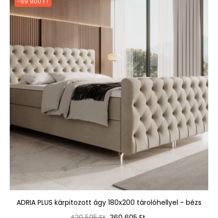
-59 900 FT
ADRIA PLUS kárpitozott ágy 180x200 tárolóhellyel - bézs
Normál
Ár
420 505 Ft
360 605 Ft