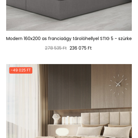
Modern 160x200 as franciaágy tárolóhellyel STIG 5 - szürke
Normál
Ár
278 535 Ft
236 075 Ft
ár
-49 025 FT