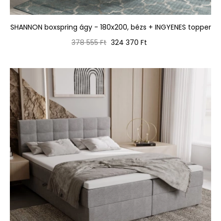
SHANNON boxspring ágy - 180x200, bézs + INGYENES topper
Normál
Ár
378 555 Ft
324 370 Ft
ár