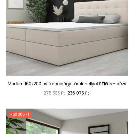
Modern 160x200 as franciaágy tárolóhellyel STIG 5 - bézs
Normál
Ár
278 535 Ft
236 075 Ft
ár
-63 365 FT