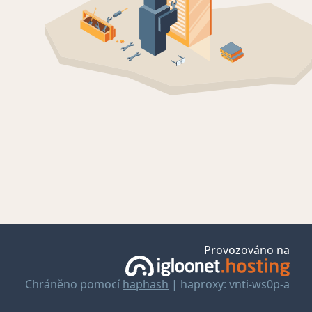
Provozováno na
Chráněno pomocí
haphash
| haproxy: vnti-ws0p-a