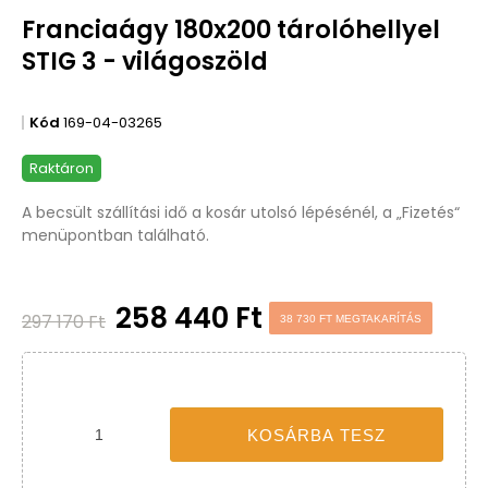
INGYENES SZÁLLÍTÁS
-38 730 FT
Jobb funkciók, testre szabott
tartalom és adatvédelem
Ez a weboldal a jogszabályoknak megfelelően sütiket használ
az Ön eszközén. Kérjük, a webhely további használatához
fogadja el a beállításokat.
Az összes süti elfogadása
Mindet elutasítani
|
Süti beállítások