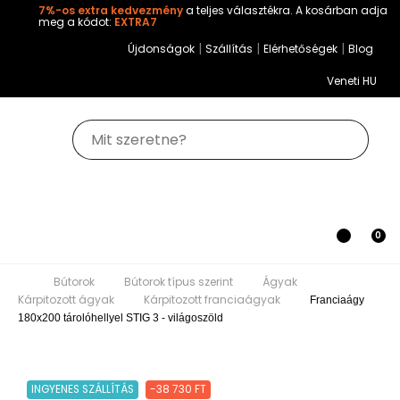
7%-os extra kedvezmény
a teljes választékra. A kosárban adja
meg a kódot:
EXTRA7
|
|
|
Újdonságok
Szállítás
Elérhetőségek
Blog
Veneti HU
Toggle
0
navigation
Bútorok
Bútorok típus szerint
Ágyak
Kárpitozott ágyak
Kárpitozott franciaágyak
Franciaágy
180x200 tárolóhellyel STIG 3 - világoszöld