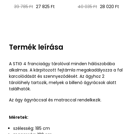
Normál
Ár
Normál
Ár
39 785 Ft
27 825 Ft
40 035 Ft
28 020 Ft
ár
ár
Termék leírása
A STIG 4 franciaágy tárolóval minden hálószobába
alkalmas. A kárpitozott fejtámla megakadályozza a fal
karcolódását és szennyeződését. Az ágyhoz 2
tárolóhely tartozik, melyek a billenő ágyrácsok alatt
találhatók.
Az ágy ágyráccsal és matraccal rendelkezik.
Méretek:
szélesség: 185 cm