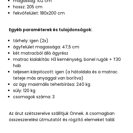
magasság: 102 cm
hossz: 205 cm
fekvőfelület: 180x200 cm
Egyéb paraméterek és tulajdonságok:
tárhely: igen (2x)
ágyfelület magassága: 47,5 cm
két matracból álló ágyrész
matrac kialakítás: H3 keménység, bonel rugók + T30
hab
teljesen kárpitozott: igen (a hátoldala és a matrac
teteje más anyaggal van borítva)
az ágy maximális teherbírása: 240 kg
súly: 120 kg
csomagok száma: 3
Az árut szétszerelve szállítjuk Önnek. A csomagban
összeszerelési útmutatót és rögzítő elemeket talál.