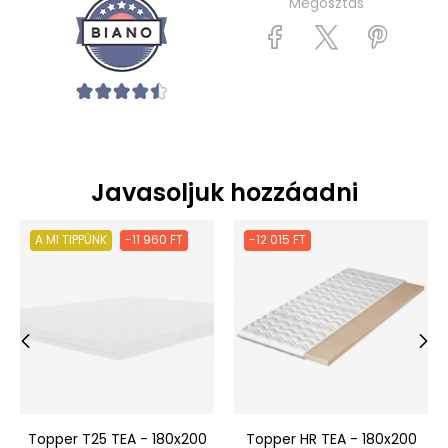
Megosztás
Javasoljuk hozzáadni
A MI TIPPÜNK
-11 960 FT
-12 015 FT
‹
›
Topper T25 TEA - 180x200
Topper HR TEA - 180x200