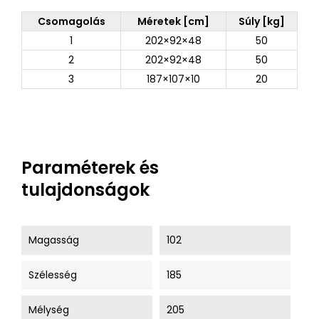
Csomagolás
Méretek [cm]
Súly [kg]
1
202×92×48
50
2
202×92×48
50
3
187×107×10
20
Paraméterek és
tulajdonságok
Magasság
102
Szélesség
185
Mélység
205