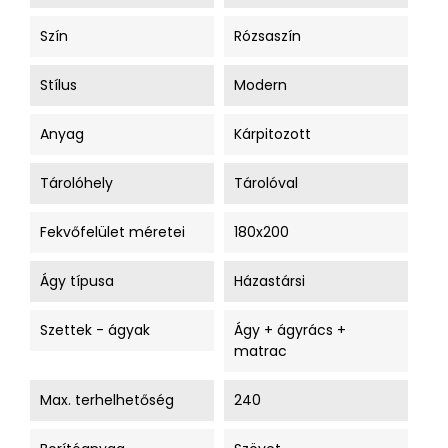
Szín
Rózsaszín
Stílus
Modern
Anyag
Kárpitozott
Tárolóhely
Tárolóval
Fekvőfelület méretei
180x200
Ágy típusa
Házastársi
Szettek - ágyak
Ágy + ágyrács +
matrac
Max. terhelhetőség
240