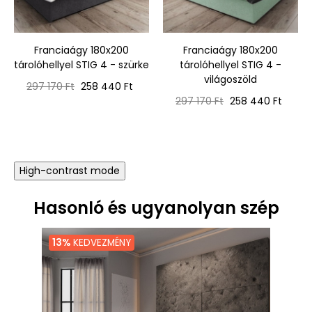
Franciaágy 180x200
Franciaágy 180x200
tárolóhellyel STIG 4 - szürke
tárolóhellyel STIG 4 -
világoszöld
Normál
Ár
297 170 Ft
258 440 Ft
ár
Normál
Ár
297 170 Ft
258 440 Ft
ár
High-contrast mode
Hasonló és ugyanolyan szép
13%
KEDVEZMÉNY