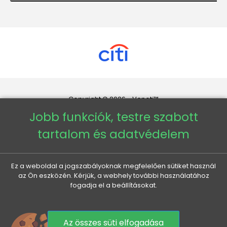
Copyright © 2026 - Veneti™
Jobb funkciók, testre szabott
Veneti HU
tartalom és adatvédelem
Veneti CZ
Ez a weboldal a jogszabályoknak megfelelően sütiket használ
az Ön eszközén. Kérjük, a webhely további használatához
Veneti DE
fogadja el a beállításokat.
Veneti SK
Az összes süti elfogadása