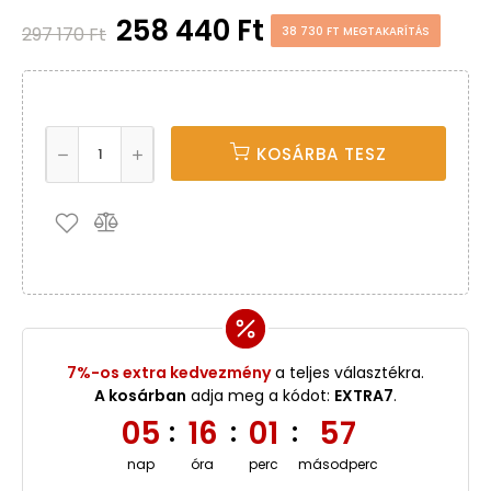
258 440 Ft
297 170 Ft
38 730 FT MEGTAKARÍTÁS
KOSÁRBA TESZ
7%-os extra kedvezmény
a teljes választékra.
A kosárban
adja meg a kódot:
EXTRA7
.
05
16
01
56
:
:
:
nap
óra
perc
másodperc