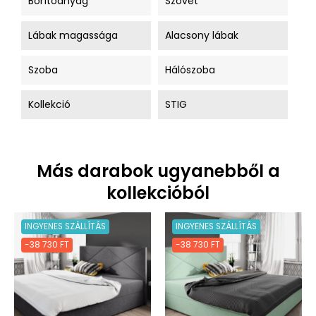
Borítóanyag
Szövet
Lábak magassága
Alacsony lábak
Szoba
Hálószoba
Kollekció
STIG
Más darabok ugyanebből a
kollekcióból
INGYENES SZÁLLÍTÁS
INGYENES SZÁLLÍTÁS
-38 730 FT
-38 730 FT