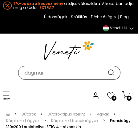
7%-os extra kedvezmény
a teljes választékra. A kosárban adja
meg a kódot:
EXTRA7
|
|
|
Újdonságok
Szállítás
Elérhetőségek
Blog
Veneti HU
Toggle
0
0
navigation
Bútorok
Bútorok típus szerint
Ágyak
Kárpitozott ágyak
Kárpitozott franciaágyak
Franciaágy
180x200 tárolóhellyel STIG 4 - rózsaszín