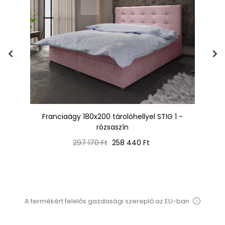
Franciaágy 180x200 tárolóhellyel STIG 1 -
rózsaszín
Normál
Ár
297 170 Ft
258 440 Ft
ár
A termékért felelős gazdasági szereplő az EU-ban