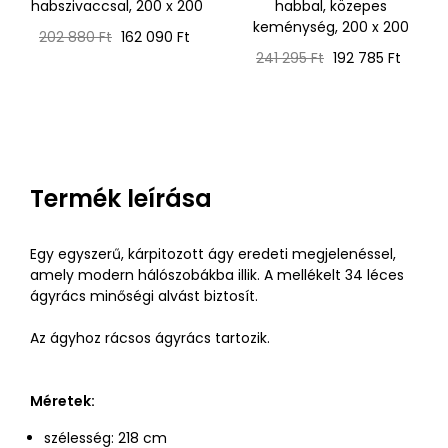
habszivaccsal, 200 x 200
habbal, közepes
keménység, 200 x 200
Normál
Ár
202 880 Ft
162 090 Ft
ár
Normál
Ár
241 295 Ft
192 785 Ft
ár
Termék leírása
Egy egyszerű, kárpitozott ágy eredeti megjelenéssel,
amely modern hálószobákba illik. A mellékelt 34 léces
ágyrács minőségi alvást biztosít.
Az ágyhoz rácsos ágyrács tartozik.
Méretek:
szélesség: 218 cm