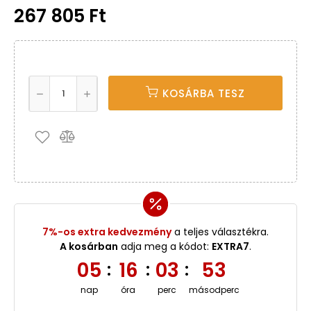
267 805 Ft
KOSÁRBA TESZ
7%-os extra kedvezmény
a teljes választékra.
A kosárban
adja meg a kódot:
EXTRA7
.
05
16
03
53
:
:
:
nap
óra
perc
másodperc