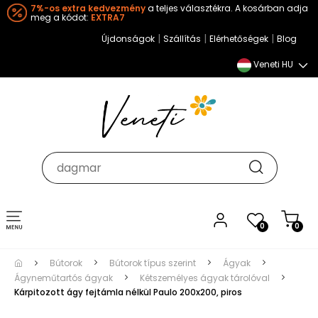
7%-os extra kedvezmény
a teljes választékra. A kosárban adja
meg a kódot:
EXTRA7
|
|
|
Újdonságok
Szállítás
Elérhetőségek
Blog
Veneti HU
Toggle
0
0
navigation
Bútorok
Bútorok típus szerint
Ágyak
Ágyneműtartós ágyak
Kétszemélyes ágyak tárolóval
Kárpitozott ágy fejtámla nélkül Paulo 200x200, piros