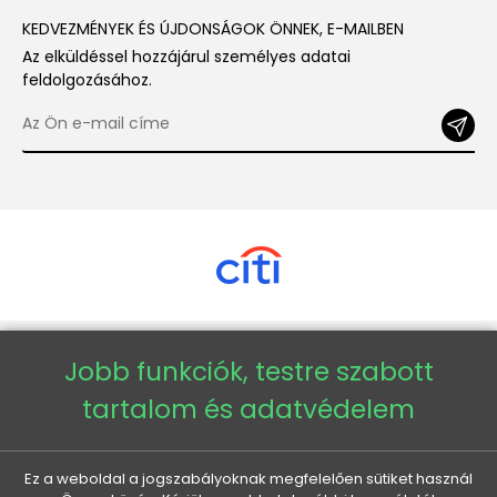
KEDVEZMÉNYEK ÉS ÚJDONSÁGOK ÖNNEK, E-MAILBEN
Az elküldéssel hozzájárul személyes adatai
feldolgozásához.
Jobb funkciók, testre szabott
Copyright © 2026 - Veneti™
tartalom és adatvédelem
Veneti HU
Ez a weboldal a jogszabályoknak megfelelően sütiket használ
Veneti CZ