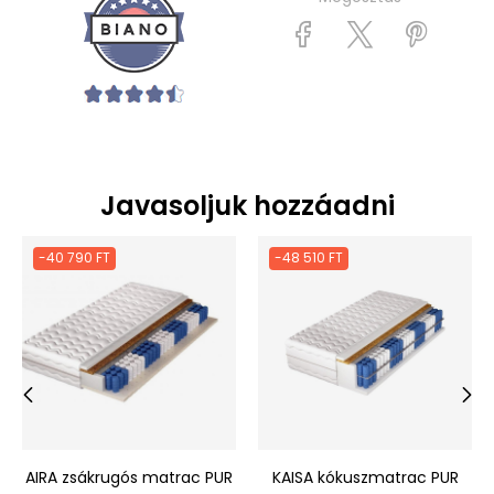
Javasoljuk hozzáadni
-40 790 FT
-48 510 FT
‹
›
AIRA zsákrugós matrac PUR
KAISA kókuszmatrac PUR