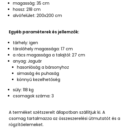
magasság: 35 cm
hossz: 218 cm
alvófelület: 200x200 cm
Egyéb paraméterek és jellemzők:
tárhely: igen
tárolóhely magassága: 17 cm
a rács magassága a talajtól: 27 cm
anyag: Jaguár
hasonlóság a bársonyhoz
simaság és puhaság
könnyű kezelhetőség
súly: 118 kg
csomagok száma: 3
A terméket szétszerelt állapotban szállítjuk ki. A
csomag tartalmazza az összeszerelési útmutatót és a
rögzítőelemeket.