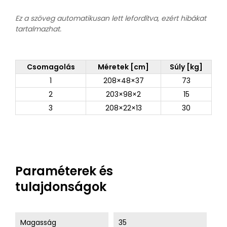
Ez a szöveg automatikusan lett lefordítva, ezért hibákat
tartalmazhat.
Csomagolás
Méretek [cm]
Súly [kg]
1
208×48×37
73
2
203×98×2
15
3
208×22×13
30
Paraméterek és
tulajdonságok
Magasság
35