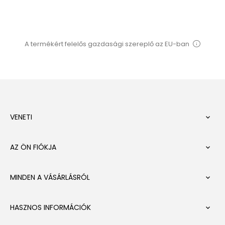
A termékért felelős gazdasági szereplő az EU-ban
VENETI

AZ ÖN FIÓKJA

MINDEN A VÁSÁRLÁSRÓL

HASZNOS INFORMÁCIÓK
