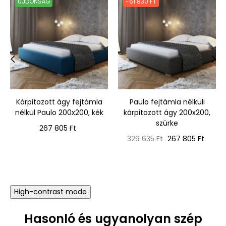
ÚJDONSÁG
-61 830 FT
‹
›
Kárpitozott ágy fejtámla
Paulo fejtámla nélküli
nélkül Paulo 200x200, kék
kárpitozott ágy 200x200,
szürke
Ár
267 805 Ft
Normál
Ár
329 635 Ft
267 805 Ft
ár
High-contrast mode
Hasonló és ugyanolyan szép