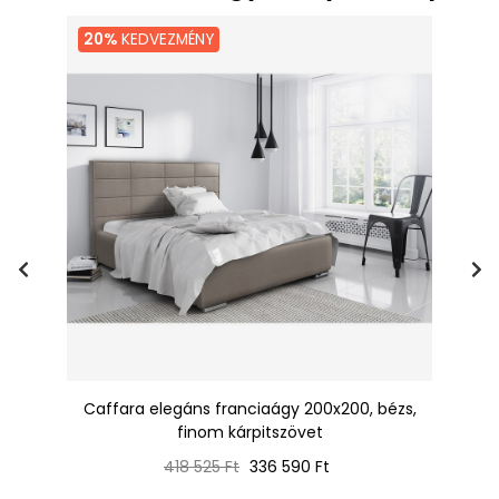
20%
KEDVEZMÉNY
Caffara elegáns franciaágy 200x200, bézs,
finom kárpitszövet
Normál
Ár
418 525 Ft
336 590 Ft
ár