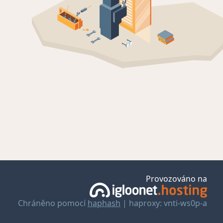
Provozováno na
Chráněno pomocí
haphash
| haproxy: vnti-ws0p-a