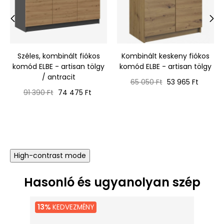
‹
›
Széles, kombinált fiókos
Kombinált keskeny fiókos
komód ELBE - artisan tölgy
komód ELBE - artisan tölgy
/ antracit
Normál
Ár
65 050 Ft
53 965 Ft
Normál
Ár
ár
91 390 Ft
74 475 Ft
ár
High-contrast mode
Hasonló és ugyanolyan szép
13%
KEDVEZMÉNY