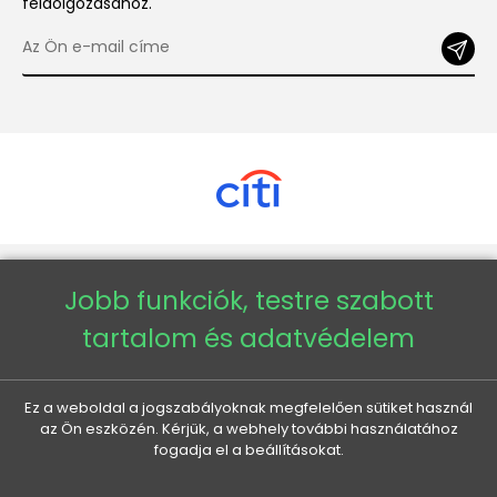
feldolgozásához.
Copyright © 2026 - Veneti™
Jobb funkciók, testre szabott
tartalom és adatvédelem
Veneti HU
Veneti CZ
Ez a weboldal a jogszabályoknak megfelelően sütiket használ
az Ön eszközén. Kérjük, a webhely további használatához
fogadja el a beállításokat.
Veneti DE