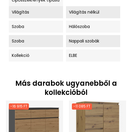
cipősszekrények típusa
Világítás
Világítás nélkül
Szoba
Hálószoba
Szoba
Nappali szobák
Kollekció
ELBE
Más darabok ugyanebből a
kollekcióból
-16 915 FT
-11 085 FT