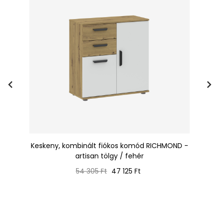
-
Keskeny, kombinált fiókos komód RICHMOND -
Fi
artisan tölgy / fehér
Normál
Ár
54 305 Ft
47 125 Ft
ár