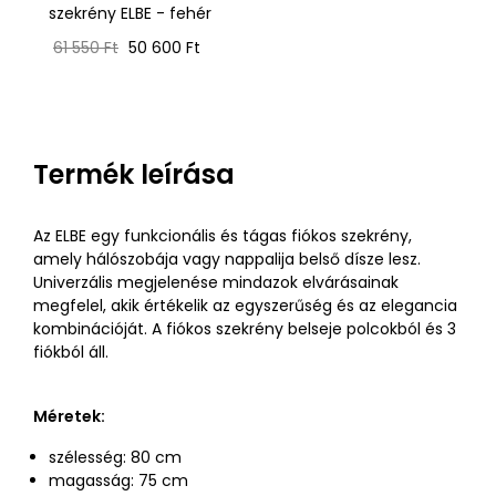
szekrény ELBE - fehér
Normál
Ár
61 550 Ft
50 600 Ft
ár
Termék leírása
Az ELBE egy funkcionális és tágas fiókos szekrény,
amely hálószobája vagy nappalija belső dísze lesz.
Univerzális megjelenése mindazok elvárásainak
megfelel, akik értékelik az egyszerűség és az elegancia
kombinációját. A fiókos szekrény belseje polcokból és 3
fiókból áll.
Méretek:
szélesség: 80 cm
magasság: 75 cm