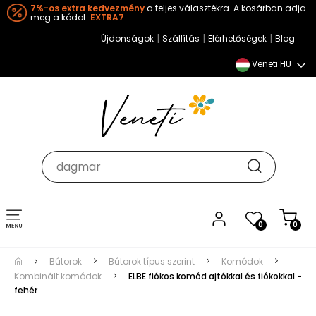
7%-os extra kedvezmény
a teljes választékra. A kosárban adja
meg a kódot:
EXTRA7
|
|
|
Újdonságok
Szállítás
Elérhetőségek
Blog
Veneti HU
Toggle
0
0
navigation
Bútorok
Bútorok típus szerint
Komódok
Kombinált komódok
ELBE fiókos komód ajtókkal és fiókokkal -
fehér