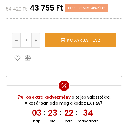
43 755 Ft
54 420 Ft
10 665 FT MEGTAKARÍTÁS
KOSÁRBA TESZ
7%-os extra kedvezmény
a teljes választékra.
A kosárban
adja meg a kódot:
EXTRA7
.
03
23
22
34
:
:
:
nap
óra
perc
másodperc