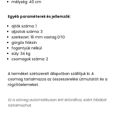
mélység: 40 cm
Egyéb paraméterek és jellemzők:
ajtók száma: 1
aljzatok száma: 3
szerkezet: 16 mm vastag DTD
görgős fióksín
fogantyúk nélkül
súly: 34 kg
csomagok száma: 2
A terméket szétszerelt állapotban szállítjuk ki. A
csomag tartalmazza az összeszerelési útmutatót és a
rögzítőelemeket.
Ez a szöveg automatikusan lett lefordítva, ezért hibákat
tartalmazhat.