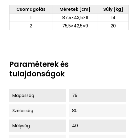
Csomagolás
Méretek [cm]
Súly [kg]
1
87,5×43,5×11
14
2
75,5×42,5×9
20
Paraméterek és
tulajdonságok
Magasság
75
Szélesség
80
Mélység
40