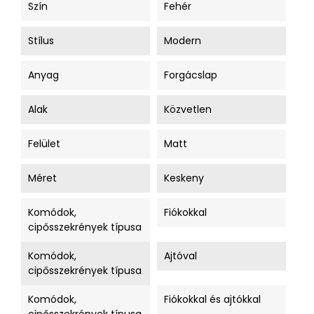
Szín
Fehér
Stílus
Modern
Anyag
Forgácslap
Alak
Közvetlen
Felület
Matt
Méret
Keskeny
Komódok,
Fiókokkal
cipősszekrények típusa
Komódok,
Ajtóval
cipősszekrények típusa
Komódok,
Fiókokkal és ajtókkal