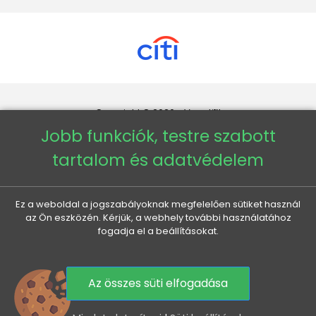
Copyright © 2026 - Veneti™
Jobb funkciók, testre szabott
Veneti HU
tartalom és adatvédelem
Veneti CZ
Ez a weboldal a jogszabályoknak megfelelően sütiket használ
az Ön eszközén. Kérjük, a webhely további használatához
Veneti DE
fogadja el a beállításokat.
Veneti SK
Az összes süti elfogadása
0