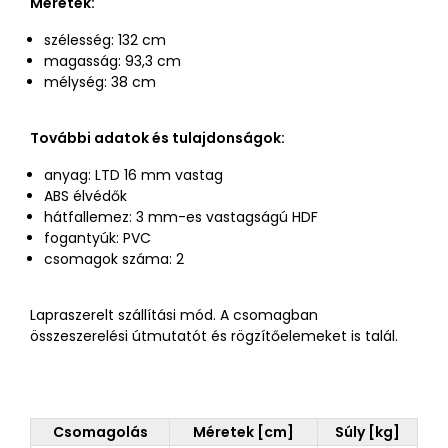
Méretek:
szélesség: 132 cm
magasság: 93,3 cm
mélység: 38 cm
További adatok és tulajdonságok:
anyag: LTD 16 mm vastag
ABS élvédők
hátfallemez: 3 mm-es vastagságú HDF
fogantyúk: PVC
csomagok száma: 2
Lapraszerelt szállítási mód. A csomagban
összeszerelési útmutatót és rögzítőelemeket is talál.
Csomagolás
Méretek [cm]
Súly [kg]