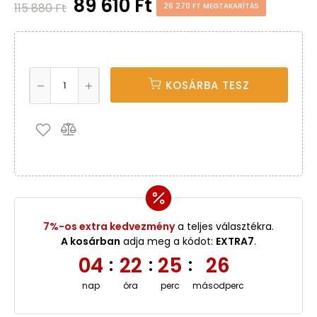
89 610 Ft
115 880 Ft
26 270 FT MEGTAKARÍTÁS
KOSÁRBA TESZ
7%-os extra kedvezmény
a teljes választékra.
A kosárban
adja meg a kódot:
EXTRA7
.
04
22
25
26
:
:
:
nap
óra
perc
másodperc