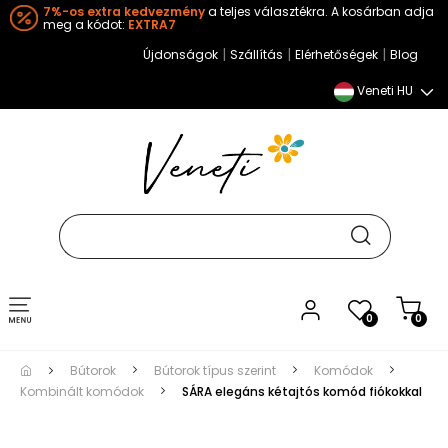
7%-os extra kedvezmény
a teljes választékra. A kosárban adja
meg a kódot:
EXTRA7
|
|
|
Újdonságok
Szállítás
Elérhetőségek
Blog
Veneti HU
Toggle
0
0
navigation
Bútorok
Bútorok típus szerint
Komódok
Kombinált komódok
SÁRA elegáns kétajtós komód fiókokkal