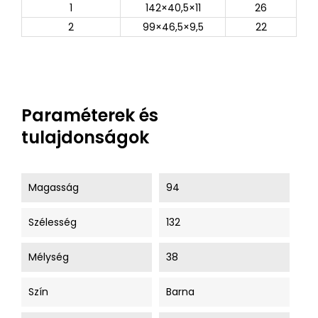
1
142×40,5×11
26
2
99×46,5×9,5
22
Paraméterek és
tulajdonságok
Magasság
94
Szélesség
132
Mélység
38
Szín
Barna