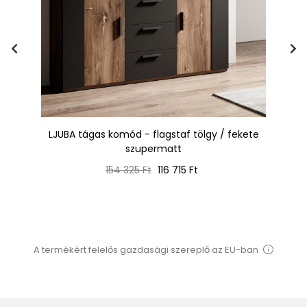
ing
LJUBA tágas komód - flagstaf tölgy / fekete
F
szupermatt
Normál
Ár
154 325 Ft
116 715 Ft
ár
A termékért felelős gazdasági szereplő az EU-ban