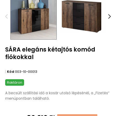
SÁRA elegáns kétajtós komód
fiókokkal
Kód
003-10-00013
Raktáron
A becsült szállítási idő a kosár utolsó lépésénél, a „Fizetés“
menüpontban található.