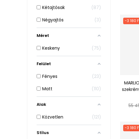
ár
Kétajtósak
87
Négyajtós
3
-3 180 
Méret
Keskeny
75
Felület
Fényes
23
MARLIO
Matt
110
szekrény
Alak
Norm
55 4
ár
Közvetlen
121
-3 180 
Stílus