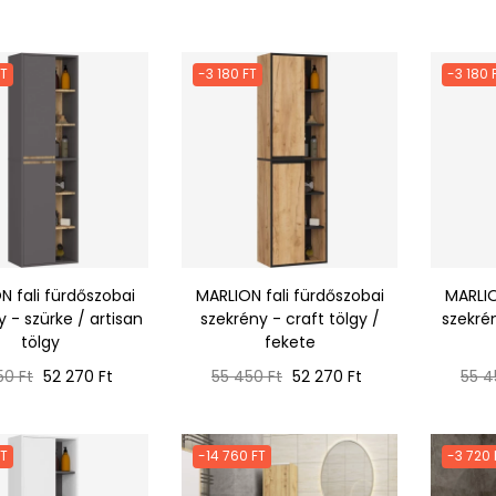
FT
-3 180 FT
-3 180 
N fali fürdőszobai
MARLION fali fürdőszobai
MARLIO
 - szürke / artisan
szekrény - craft tölgy /
szekrén
tölgy
fekete
ál
Ár
Normál
Ár
Nor
50 Ft
52 270 Ft
55 450 Ft
52 270 Ft
55 4
ár
ár
FT
-14 760 FT
-3 720 