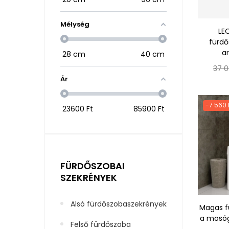
Mélység
LE
fürdő
ar
28
cm
40
cm
Nor
37 0
ár
Ár
-7 560 
23600
Ft
85900
Ft
FÜRDŐSZOBAI
SZEKRÉNYEK
Alsó fürdőszobaszekrények
Magas f
a mosóg
Felső fürdőszoba