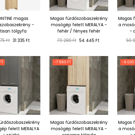
ONTINE magas
Magas fürdőszobaszekrény
Magas f
szobaszekrény -
mosógép felett MERALYA -
a mosóg
tisan tölgyfa
fehér / fényes fehér
- 
mál
Ár
Normál
Ár
Nor
75 Ft
31 335 Ft
70 280 Ft
54 445 Ft
50 9
ár
ár
FT
-7 560 FT
-9 030
ürdőszobaszekrény
Magas fürdőszobaszekrény
Magas f
ép felett MERALYA
mosógép felett MERALYA -
a mosóg