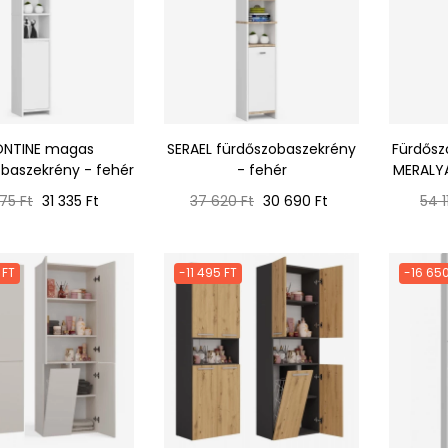
ONTINE magas
SERAEL fürdőszobaszekrény
Fürdősz
baszekrény - fehér
- fehér
MERALYA
mál
Ár
Normál
Ár
Nor
75 Ft
31 335 Ft
37 620 Ft
30 690 Ft
54 1
ár
ár
 FT
-11 495 FT
-16 650