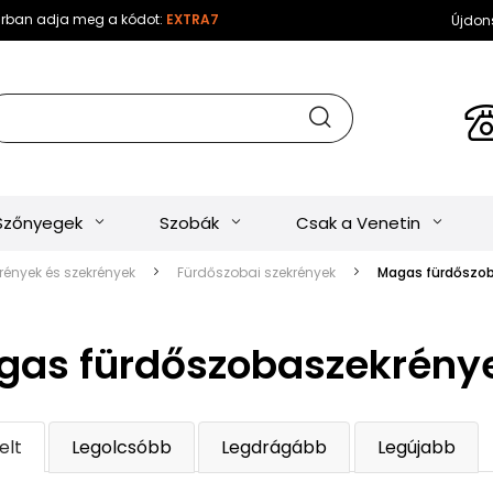
sárban adja meg a kódot:
EXTRA7
Újdon
Szőnyegek
Szobák
Csak a Venetin
ények és szekrények
Fürdőszobai szekrények
Magas fürdőszo
gas fürdőszobaszekrény
elt
Legolcsóbb
Legdrágább
Legújabb