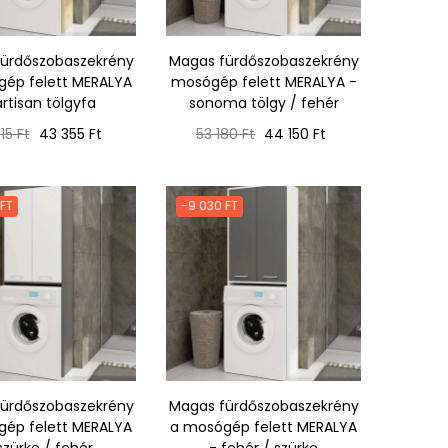
ürdőszobaszekrény
Magas fürdőszobaszekrény
ép felett MERALYA
mosógép felett MERALYA -
artisan tölgyfa
sonoma tölgy / fehér
mál
Ár
Normál
Ár
15 Ft
43 355 Ft
53 180 Ft
44 150 Ft
ár
 FT
-9 030 FT
ürdőszobaszekrény
Magas fürdőszobaszekrény
ép felett MERALYA
a mosógép felett MERALYA