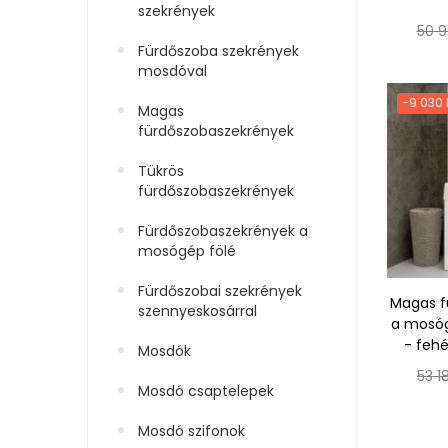
szekrények
Nor
50 9
Fürdőszoba szekrények
ár
mosdóval
-9 030 
Magas
fürdőszobaszekrények
Tükrös
fürdőszobaszekrények
Fürdőszobaszekrények a
mosógép fölé
Fürdőszobai szekrények
Magas f
szennyeskosárral
a mosóg
- fehé
Mosdók
Nor
53 1
Mosdó csaptelepek
ár
Mosdó szifonok