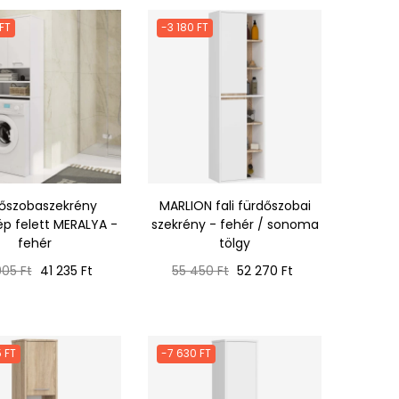
FT
-3 180 FT
őszobaszekrény
MARLION fali fürdőszobai
 felett MERALYA -
szekrény - fehér / sonoma
fehér
tölgy
mál
Ár
Normál
Ár
05 Ft
41 235 Ft
55 450 Ft
52 270 Ft
ár
 FT
-7 630 FT