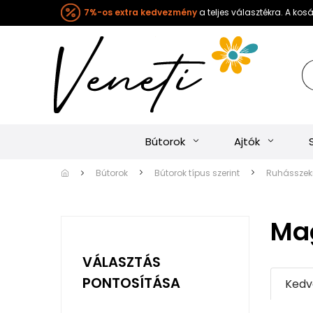
7%-os extra kedvezmény
a teljes választékra. A ko
Bútorok
Ajtók
Bútorok
Bútorok típus szerint
Ruhásszekr
Ma
VÁLASZTÁS
PONTOSÍTÁSA
Kedv