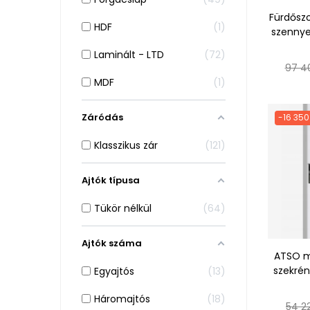
Fürdősz
HDF
1
szennye
Laminált - LTD
72
Norm
97 4
ár
MDF
1
Záródás
-16 350
Klasszikus zár
121
Ajtók típusa
Tükör nélkül
64
Ajtók száma
ATSO m
szekrén
Egyajtós
13
Háromajtós
18
Norm
54 2