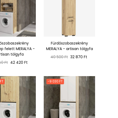
őszobaszekrény
Fürdőszobaszekrény
 felett MERALYA -
MERALYA - artisan tölgyfa
rtisan tölgyfa
Normál
Ár
40 500 Ft
32 870 Ft
ál
Ár
ár
40 Ft
42 420 Ft
 FT
-9 030 FT