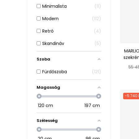
Minimalista
11
Modern
112
Retró
4
Skandináv
5
MARLIO
szekrén
Szoba
Norm
55 4
Fürdőszoba
121
ár
Magasság
-5 740 
120
cm
197
cm
Szélesség
20
cm
96
cm