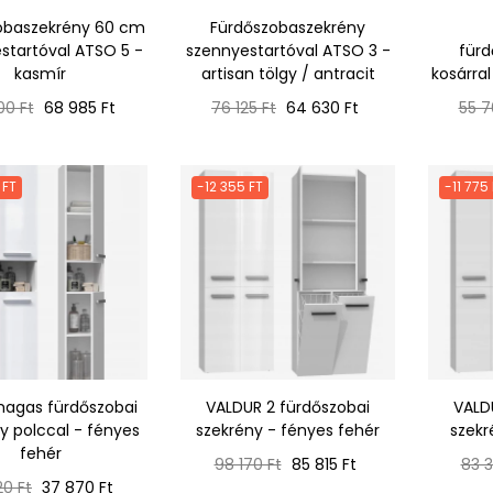
obaszekrény 60 cm
Fürdőszobaszekrény
startóval ATSO 5 -
szennyestartóval ATSO 3 -
fürd
kasmír
artisan tölgy / antracit
kosárra
ál
Ár
Normál
Ár
Nor
00 Ft
68 985 Ft
76 125 Ft
64 630 Ft
55 7
ár
ár
 FT
-12 355 FT
-11 775
agas fürdőszobai
VALDUR 2 fürdőszobai
VALD
y polccal - fényes
szekrény - fényes fehér
szekr
fehér
Normál
Ár
Nor
98 170 Ft
85 815 Ft
83 3
ál
Ár
ár
ár
20 Ft
37 870 Ft