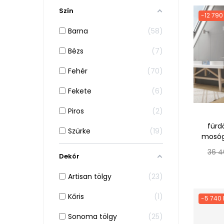
Szín
-12 790
Barna
58
Bézs
7
Fehér
70
Fekete
6
Piros
2
fürd
Szürke
19
mosógé
Norm
36 4
Dekór
ár
Artisan tölgy
23
Kőris
1
-5 740 
Sonoma tölgy
25