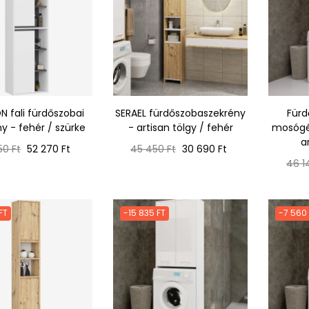
N fali fürdőszobai
SERAEL fürdőszobaszekrény
Fürd
y - fehér / szürke
- artisan tölgy / fehér
mosógép
a
ál
Ár
Normál
Ár
50 Ft
52 270 Ft
45 450 Ft
30 690 Ft
ár
Norm
46 1
ár
FT
-15 835 FT
-7 560