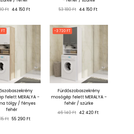
szürke / fehér
- fehér / szürke
mál
Ár
Normál
Ár
80 Ft
44 150 Ft
53 180 Ft
44 150 Ft
ár
 FT
-3 720 FT
őszobaszekrény
Fürdőszobaszekrény
 felett MERALYA -
mosógép felett MERALYA -
a tölgy / fényes
fehér / szürke
fehér
Normál
Ár
46 140 Ft
42 420 Ft
mál
Ár
ár
15 Ft
55 290 Ft