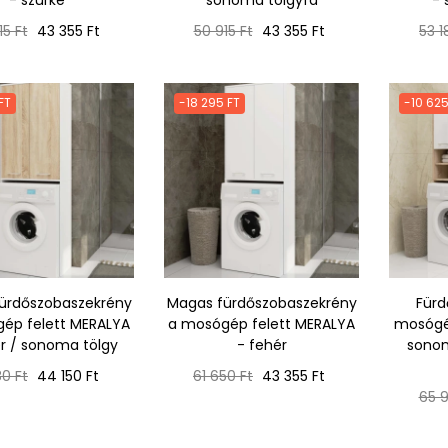
- szürke
sonoma tölgyfa
- 
mál
Ár
Normál
Ár
Nor
15 Ft
43 355 Ft
50 915 Ft
43 355 Ft
53 1
ár
ár
FT
-18 295 FT
-10 625
ürdőszobaszekrény
Magas fürdőszobaszekrény
Fürd
ép felett MERALYA
a mosógép felett MERALYA
mosógép
r / sonoma tölgy
- fehér
sonom
mál
Ár
Normál
Ár
80 Ft
44 150 Ft
61 650 Ft
43 355 Ft
ár
Nor
65 9
ár