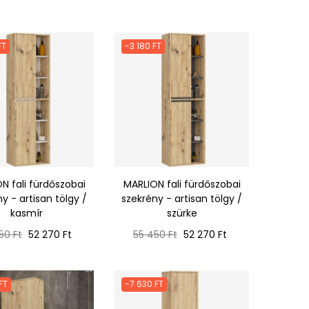
FT
-3 180 FT
N fali fürdőszobai
MARLION fali fürdőszobai
y - artisan tölgy /
szekrény - artisan tölgy /
kasmír
szürke
mál
Ár
Normál
Ár
50 Ft
52 270 Ft
55 450 Ft
52 270 Ft
ár
FT
-7 630 FT