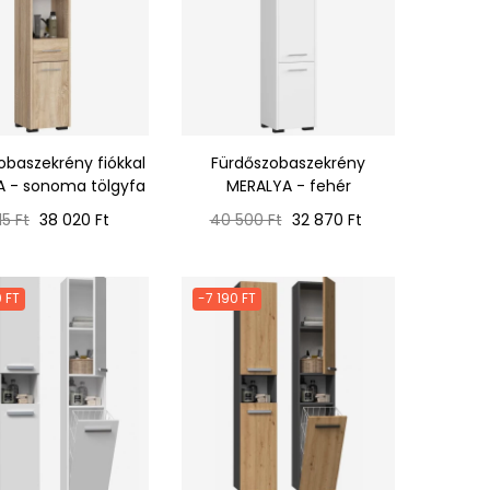
obaszekrény fiókkal
Fürdőszobaszekrény
 - sonoma tölgyfa
MERALYA - fehér
mál
Ár
Normál
Ár
15 Ft
38 020 Ft
40 500 Ft
32 870 Ft
ár
 FT
-7 190 FT