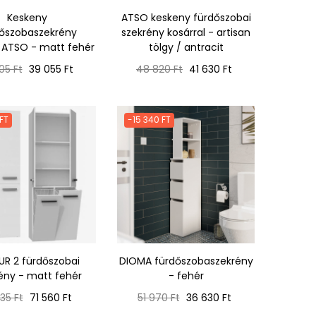
Keskeny
ATSO keskeny fürdőszobai
őszobaszekrény
szekrény kosárral - artisan
l ATSO - matt fehér
tölgy / antracit
mál
Ár
Normál
Ár
05 Ft
39 055 Ft
48 820 Ft
41 630 Ft
ár
 FT
-15 340 FT
UR 2 fürdőszobai
DIOMA fürdőszobaszekrény
ény - matt fehér
- fehér
mál
Ár
Normál
Ár
35 Ft
71 560 Ft
51 970 Ft
36 630 Ft
ár