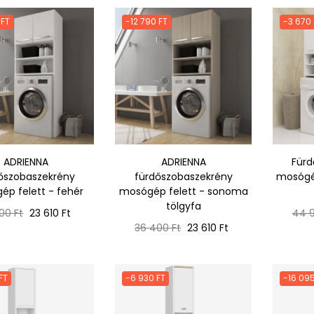
 FT
-12 790 FT
-3 670 
ADRIENNA
ADRIENNA
Fürd
őszobaszekrény
fürdőszobaszekrény
mosógép
p felett - fehér
mosógép felett - sonoma
tölgyfa
ál
Ár
Nor
00 Ft
23 610 Ft
44 9
Normál
Ár
ár
36 400 Ft
23 610 Ft
ár
FT
-6 930 FT
-16 095