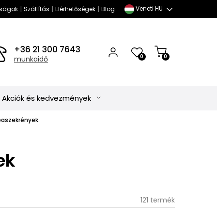
|
|
|
Veneti HU
ságok
Szállítás
Elérhetőségek
Blog
+36 21 300 7643
0
0
munkaidő
Akciók és kedvezmények
baszekrények
ek
121 termék