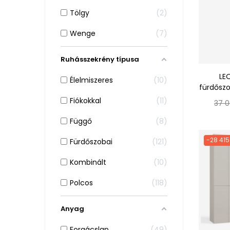
Tölgy
2
Wenge
7
Ruhásszekrény típusa
LE
Élelmiszeres
10
fürdőszo
Fiókokkal
11
Nor
37 0
ár
Függő
8
-28 415
Fürdőszobai
121
Kombinált
10
Polcos
118
Anyag
Forgácslap
49