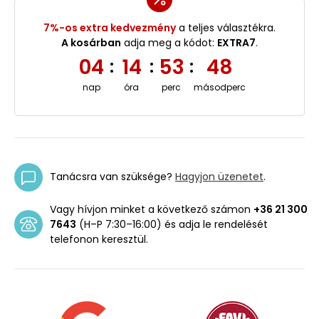
7%-os extra kedvezmény
a teljes választékra.
A kosárban
adja meg a kódot:
EXTRA7
.
04
14
53
48
:
:
:
nap
óra
perc
másodperc
Tanácsra van szüksége?
Hagyjon üzenetet
.
Vagy hívjon minket a következő számon
+36 21 300
7643
(H–P 7:30–16:00) és adja le rendelését
telefonon keresztül.