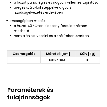
a huzat puha, légies és nagyon kellemes tapintású
üreges szálakkal steppelve a gyors
izzadságelvezetés érdekében
mosógépben mosás
a huzat 40 °C-on alacsony fordulatszámon
mosható
nem ajánlott vasalni és a szárítóban szárítani
Csomagolás
Méretek [cm]
Súly [kg]
1
180×40×40
16
Paraméterek és
tulajdonságok