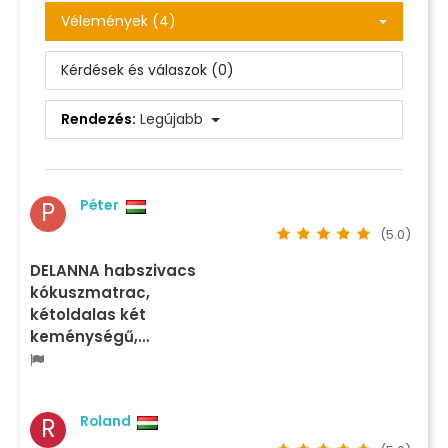
Vélemények (4)
Kérdések és válaszok (0)
Rendezés:
Legújabb
Péter
P
(5.0)
DELANNA habszivacs
kókuszmatrac,
kétoldalas két
keménységű,…
Roland
R