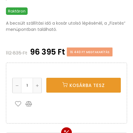
Raktáron
A becsült szállítási idő a kosár utolsó lépésénél, a „Fizetés“
menüpontban található.
96 395 Ft
112 835 Ft
16 440 FT MEGTAKARÍTÁS
KOSÁRBA TESZ