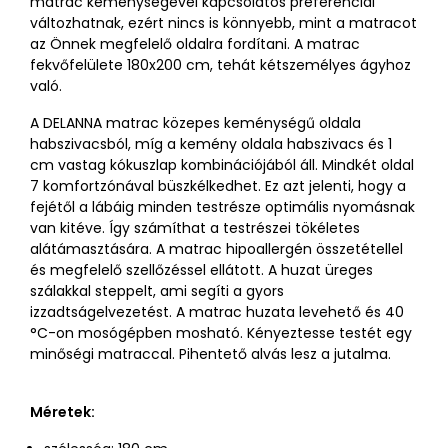
matrac keménységével kapcsolatos preferenciái
változhatnak, ezért nincs is könnyebb, mint a matracot
az Önnek megfelelő oldalra fordítani. A matrac
fekvőfelülete 180x200 cm, tehát kétszemélyes ágyhoz
való.
A DELANNA matrac közepes keménységű oldala
habszivacsból, míg a kemény oldala habszivacs és 1
cm vastag kókuszlap kombinációjából áll. Mindkét oldal
7 komfortzónával büszkélkedhet. Ez azt jelenti, hogy a
fejétől a lábáig minden testrésze optimális nyomásnak
van kitéve. Így számíthat a testrészei tökéletes
alátámasztására. A matrac hipoallergén összetétellel
és megfelelő szellőzéssel ellátott. A huzat üreges
szálakkal steppelt, ami segíti a gyors
izzadtságelvezetést. A matrac huzata levehető és 40
°C-on mosógépben mosható. Kényeztesse testét egy
minőségi matraccal. Pihentető alvás lesz a jutalma.
Méretek: