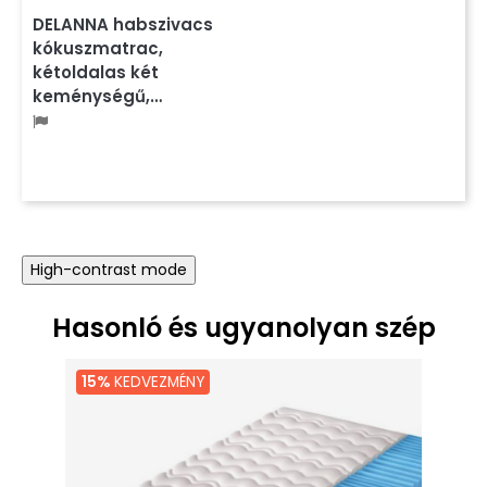
DELANNA habszivacs
kókuszmatrac,
kétoldalas két
keménységű,…
High-contrast mode
Hasonló és ugyanolyan szép
15%
KEDVEZMÉNY