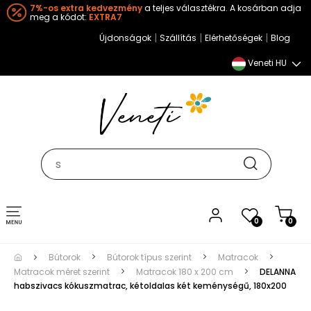
7%-os extra kedvezmény
a teljes választékra. A kosárban adja
meg a kódot:
EXTRA7
|
|
|
Újdonságok
Szállítás
Elérhetőségek
Blog
Veneti HU
Toggle
0
0
navigation
Bútorok
Bútorok típus szerint
Matracok
Matracok méret szerint
Matracok 180 x 200 cm
DELANNA
habszivacs kókuszmatrac, kétoldalas két keménységű, 180x200