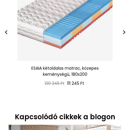
ESAIA kétoldalas matrac, közepes
D
keménységű, 180x200
Normál
Ár
130 245 Ft
111 245 Ft
ár
Kapcsolódó cikkek a blogon