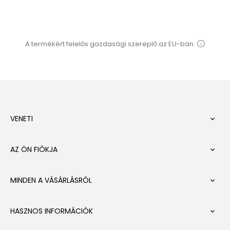
A termékért felelős gazdasági szereplő az EU-ban
VENETI

AZ ÖN FIÓKJA

MINDEN A VÁSÁRLÁSRÓL

HASZNOS INFORMÁCIÓK
