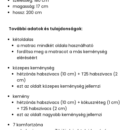
szélesség: 180 cm
magasság: 17 cm
hossz: 200 cm
További adatok és tulajdonságok:
kétoldalas
a matrac mindkét oldala használható
fordítsa meg a matracot a más keménység
eléréséért
közepes keménység
hétzónás habszivacs (10 cm) + T25 habszivacs (2
cm)
ezt az oldalt közepes keménység jellemzi
kemény
hétzónás habszivacs (10 cm) + kókuszréteg (1 cm)
+ T25 habszivacs (2 cm)
ezt az oldalt nagyobb keménység jellemzi
7 komfortzóna