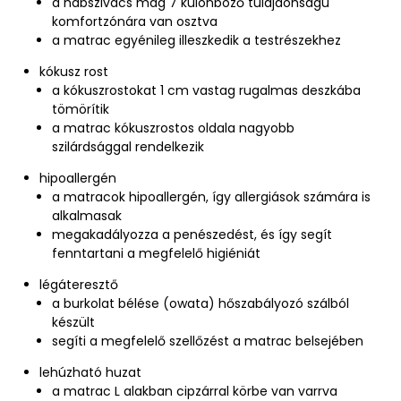
a habszivacs mag 7 különböző tulajdonságú
komfortzónára van osztva
a matrac egyénileg illeszkedik a testrészekhez
kókusz rost
a kókuszrostokat 1 cm vastag rugalmas deszkába
tömörítik
a matrac kókuszrostos oldala nagyobb
szilárdsággal rendelkezik
hipoallergén
a matracok hipoallergén, így allergiások számára is
alkalmasak
megakadályozza a penészedést, és így segít
fenntartani a megfelelő higiéniát
légáteresztő
a burkolat bélése (owata) hőszabályozó szálból
készült
segíti a megfelelő szellőzést a matrac belsejében
lehúzható huzat
a matrac L alakban cipzárral körbe van varrva