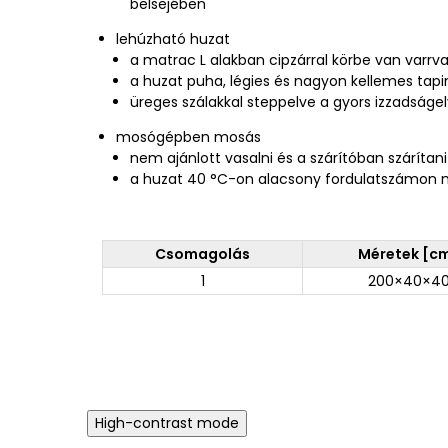
belsejében
lehúzható huzat
a matrac L alakban cipzárral körbe van varrv
a huzat puha, légies és nagyon kellemes tapi
üreges szálakkal steppelve a gyors izzadság
mosógépben mosás
nem ajánlott vasalni és a szárítóban szárítani
a huzat 40 °C-on alacsony fordulatszámon
Csomagolás
Méretek [c
1
200×40×4
High-contrast mode