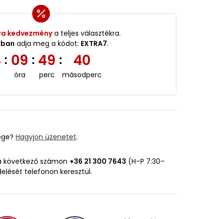
ra kedvezmény
a teljes választékra.
rban
adja meg a kódot:
EXTRA7
.
4
09
49
39
:
:
:
óra
perc
másodperc
ége?
Hagyjon üzenetet
.
 a következő számon
+36 21 300 7643
(H–P 7:30–
delését telefonon keresztül.