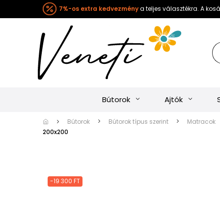
7%-os extra kedvezmény
a teljes választékra. A ko
Bútorok
Ajtók
Bútorok
Bútorok típus szerint
Matracok
200x200
-19 300 FT