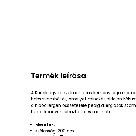
Termék leírása
A Karnik egy kényelmes, erős keménységű matra
habszivacsból áll, amelyet mindkét oldalon kókusz
a hipoallergén összetétele pedig allergiások számá
huzat könnyen lehúzható és mosható.
Méretek:
szélesség: 200 cm