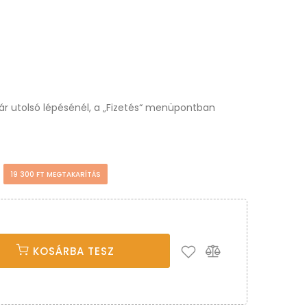
osár utolsó lépésénél, a „Fizetés“ menüpontban
t
19 300 FT MEGTAKARÍTÁS
KOSÁRBA TESZ