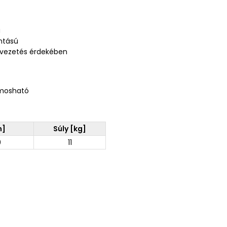
a
ntású
elvezetés érdekében
 mosható
m]
Súly [kg]
0
11