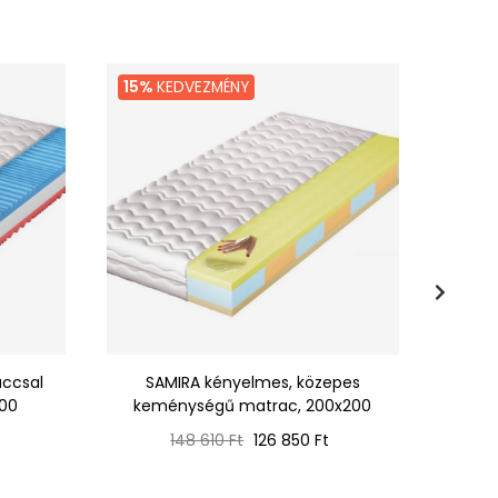
15%
KEDVEZMÉNY
15%
K
accsal
SAMIRA kényelmes, közepes
DELANN
200
keménységű matrac, 200x200
Normál
Ár
148 610 Ft
126 850 Ft
ár