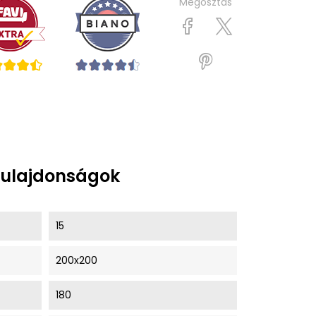
Megosztás
tulajdonságok
15
200x200
180