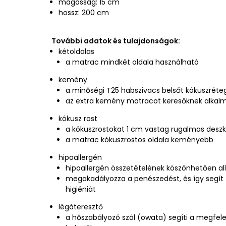
magasság: 15 cm
hossz: 200 cm
További adatok és tulajdonságok:
kétoldalas
a matrac mindkét oldala használható
kemény
a minőségi T25 habszivacs belsőt kókuszréteg
az extra kemény matracot keresőknek alkal
kókusz rost
a kókuszrostokat 1 cm vastag rugalmas deszk
a matrac kókuszrostos oldala keményebb
hipoallergén
hipoallergén összetételének köszönhetően al
megakadályozza a penészedést, és így segít 
higiéniát
légáteresztő
a hőszabályozó szál (owata) segíti a megfele