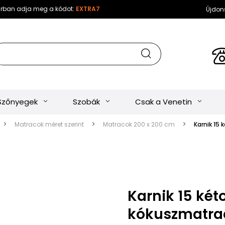
sárban adja meg a kódot:
EXTRA7
Újdon
Szőnyegek
Szobák
Csak a Venetin
Matracok méret szerint
Matracok 200 x 200 cm
Karnik 15
Karnik 15 két
kókuszmatra