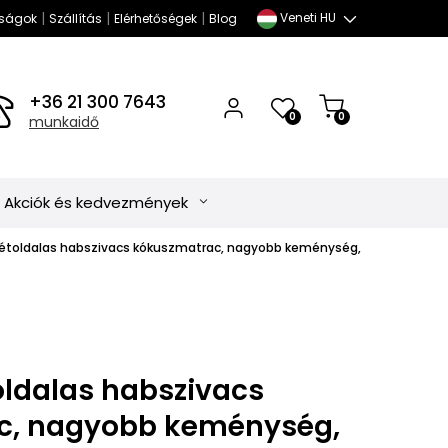
|
|
|
Veneti HU
ságok
Szállítás
Elérhetőségek
Blog
+36 21 300 7643
0
0
munkaidő
Akciók és kedvezmények
 kétoldalas habszivacs kókuszmatrac, nagyobb keménység,
oldalas habszivacs
c, nagyobb keménység,