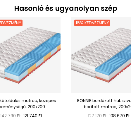
Hasonló és ugyanolyan szép
EDVEZMÉNY
15%
KEDVEZMÉNY
 kétoldalas matrac, közepes
BONNIE bordázott habsziv
keménységű, 200x200
borított matrac, 200x
Normál
Ár
Normál
Ár
142 790 Ft
121 740 Ft
127 170 Ft
108 670 Ft
ár
ár