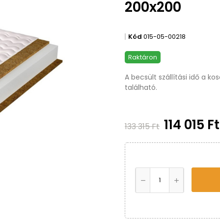
200x200
Kód
015-05-00218
Raktáron
A becsült szállítási idő a k
található.
114 015 F
133 315 Ft