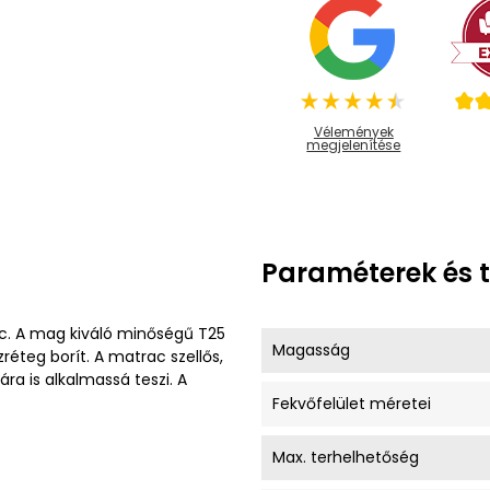
Vélemények
megjelenítése
Paraméterek és 
c. A mag kiváló minőségű T25
Magasság
réteg borít. A matrac szellős,
ra is alkalmassá teszi. A
Fekvőfelület méretei
Max. terhelhetőség