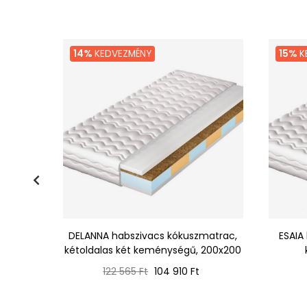
14%
KEDVEZMÉNY
15%
K
trac,
DELANNA habszivacs kókuszmatrac,
ESAIA
kétoldalas két keménységű, 200x200
Normál
Ár
122 565 Ft
104 910 Ft
ár