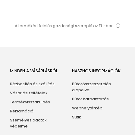
A termékért felelős gazdasági szereplő az EU-ban
MINDEN A VÁSÁRLÁSRÓL
HASZNOS INFORMÁCIÓK
Kézbesítés és szállítás
Bútorösszeszerelés
alapelvei
Vásárlási feltételek
Bútor karbantartás
Termékvisszaküldés
Webhelytérkép
Reklamáció
Sütik
Személyes adatok
védelme