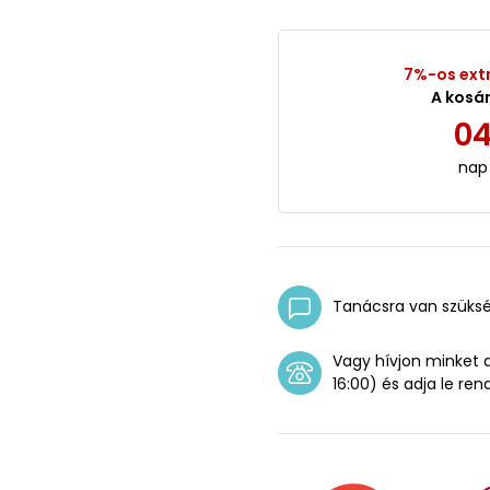
7%-os ext
A kosá
0
nap
Tanácsra van szüks
Vagy hívjon minket
16:00) és adja le ren