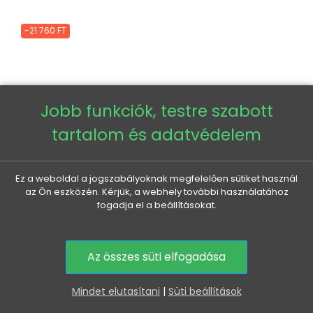
-21 760 FT
Jobb funkciók, testre szabott
tartalom és adatvédelem
Ez a weboldal a jogszabályoknak megfelelően sütiket használ
az Ön eszközén. Kérjük, a webhely további használatához
fogadja el a beállításokat.
Az összes süti elfogadása
0
Mindet elutasítani
|
Süti beállítások