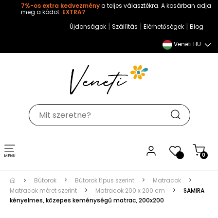
7%-os extra kedvezmény
a teljes választékra. A kosárban adja
meg a kódot:
EXTRA7
|
|
|
Újdonságok
Szállítás
Elérhetőségek
Blog
Veneti HU
Toggle
0
navigation
Bútorok
Bútorok típus szerint
Matracok
Matracok méret szerint
Matracok 200 x 200 cm
SAMIRA
kényelmes, közepes keménységű matrac, 200x200