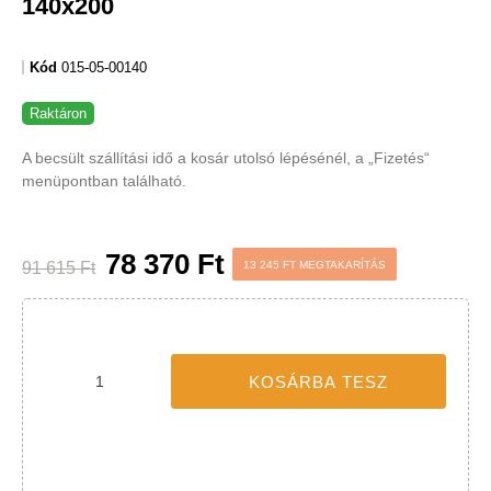
-13 245 FT
Jobb funkciók, testre szabott
tartalom és adatvédelem
Ez a weboldal a jogszabályoknak megfelelően sütiket használ
az Ön eszközén. Kérjük, a webhely további használatához
fogadja el a beállításokat.
Az összes süti elfogadása
0
Mindet elutasítani
|
Süti beállítások