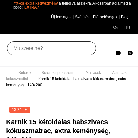
7%-os extra kedvezmény
a teljes választékra. A kosárban adja
meg a kódot:
EXTRA7
|
|
|
Újdonságok
Szállítás
Elérhetőségek
Blog
Veneti HU
Toggle
0
navigation
Bútorok
Bútorok típus szerint
Matracok
Matracok kókuszrosttal
Karnik 15 kétoldalas habszivacs
kókuszmatrac, extra keménység, 140x200