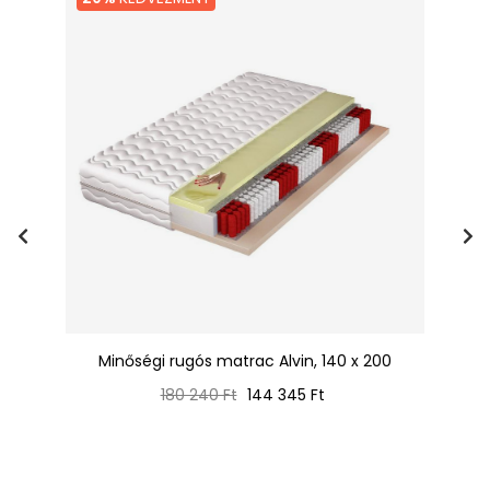
Minőségi rugós matrac Alvin, 140 x 200
Normál
Ár
180 240 Ft
144 345 Ft
ár