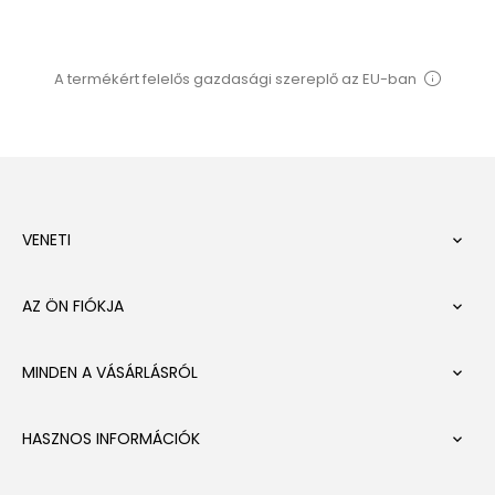
A termékért felelős gazdasági szereplő az EU-ban
VENETI

AZ ÖN FIÓKJA

MINDEN A VÁSÁRLÁSRÓL

HASZNOS INFORMÁCIÓK
