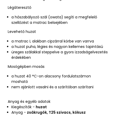
Légáteresztő
a hőszabályozó szál (owata) segíti a megfelelő
szellőzést a matrac belsejében
Levehető huzat
a matrac L alakban cipzárral körbe van varrva
a huzat puha, légies és nagyon kellemes tapintású
üreges szálakkal steppelve a gyors izzadságelvezetés
érdekében
Mosógépben mosás
a huzat 40 °C-on alacsony fordulatszámon
mosható
nem ajánlott vasalni és a szárítóban szárítani
Anyag és egyéb adatok
Kiegészítők -
huzat
Anyag -
zsákrugók, T25 szivacs, kókusz