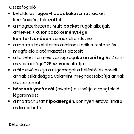
Összefoglaló
kétoldalas
rugós-habos kókuszmatrac
két
keménységi fokozattal
a magszerkezetet
Multipocket
rugók alkotják,
amelyek
7 különböző keménységű
komfortzónában
vannak elrendezve
a matrac tökéletesen alkalmazkodik a testhez és
megfelelő alátámasztást biztosít
a töltetet 1 cm-es vastagságú
kókuszréteg
és 2 cm-
es vastagságú
T25 szivacs
alkotja
a
filc
elválasztja a rugómagot a béléstől és növeli
annak szilárdságát, valamint meghosszabbítja annak
élettartamát
hőszabályozó szál
(owata) biztosítja a megfelelő
légáramlást
a matrachuzat
hipoallergén
, könnyen eltávolítható
és kimosható
Kétoldalas