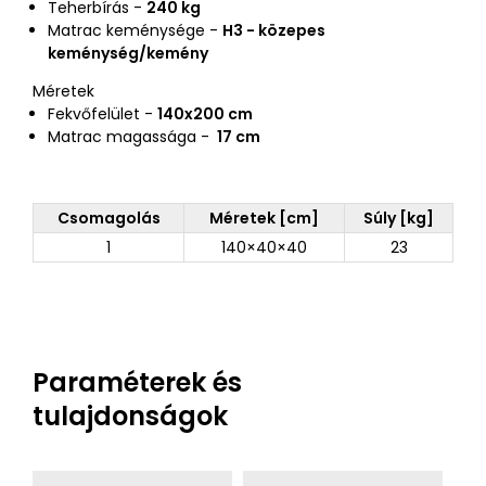
Teherbírás -
240 kg
Matrac keménysége -
H3 - közepes
keménység/kemény
Méretek
Fekvőfelület -
140x200 cm
Matrac magassága -
17 cm
Csomagolás
Méretek [cm]
Súly [kg]
1
140×40×40
23
Paraméterek és
tulajdonságok