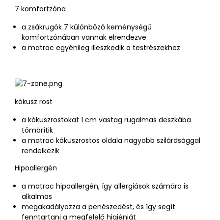
7 komfortzóna
a zsákrugók 7 különböző keménységű
komfortzónában vannak elrendezve
a matrac egyénileg illeszkedik a testrészekhez
kókusz rost
a kókuszrostokat 1 cm vastag rugalmas deszkába
tömörítik
a matrac kókuszrostos oldala nagyobb szilárdsággal
rendelkezik
Hipoallergén
a matrac hipoallergén, így allergiások számára is
alkalmas
megakadályozza a penészedést, és így segít
fenntartani a megfelelő higiéniát