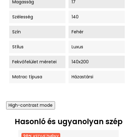
Magasság
17
Szélesség
140
Szín
Fehér
Stílus
Luxus
Fekvőfelület méretei
140x200
Matrac típusa
Házastársi
High-contrast mode
Hasonló és ugyanolyan szép
20%
KEDVEZMÉNY