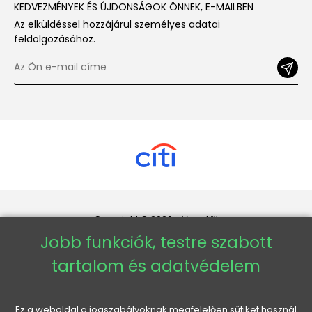
KEDVEZMÉNYEK ÉS ÚJDONSÁGOK ÖNNEK, E-MAILBEN
Az elküldéssel hozzájárul személyes adatai
feldolgozásához.
Copyright © 2026 - Veneti™
Jobb funkciók, testre szabott
Veneti HU
tartalom és adatvédelem
Veneti CZ
Ez a weboldal a jogszabályoknak megfelelően sütiket használ