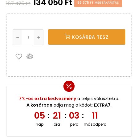
134 050 Ft
167 425 Ft
33 375 FT MEGTAKARÍTÁS
KOSÁRBA TESZ
7%-os extra kedvezmény
a teljes választékra.
A kosárban
adja meg a kódot:
EXTRA7
.
05
21
03
10
:
:
:
nap
óra
perc
másodperc