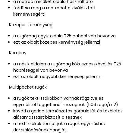
a matrac mindkét oldala használható
fordítsa meg a matracot a kiválasztott
keménységért
Közepes keménység
a rugómag egyik oldala T25 habbal van bevonva
ezt az oldalt közepes keménység jellemzi
Kemény
a másik oldalon a rugómag kókuszdeszkával és T25
habréteggel van bevonva
ezt az oldalt nagyobb keménység jellemzi
Multipocket rugók
a rugók textilzsákokban vannak rögzítve és
egymástól függetlenül mozognak (506 rugó/m2)
követi a gerinc természetes görbületét és tökéletes
alátámasztást biztosít a testnek
a textilzsákok tompítják a rugók egymáshoz
dörzsölődésének hangját