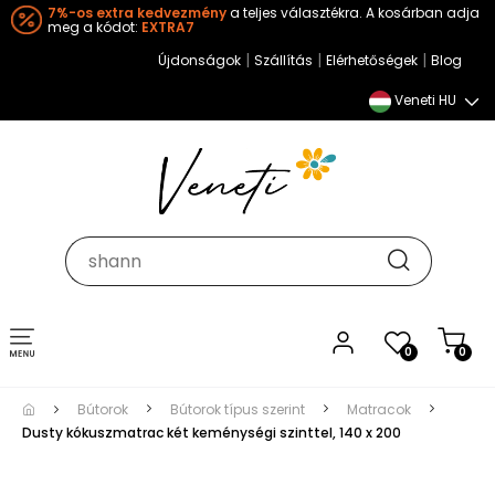
7%-os extra kedvezmény
a teljes választékra. A kosárban adja
meg a kódot:
EXTRA7
|
|
|
Újdonságok
Szállítás
Elérhetőségek
Blog
Veneti HU
Toggle
0
0
navigation
Bútorok
Bútorok típus szerint
Matracok
Dusty kókuszmatrac két keménységi szinttel, 140 x 200