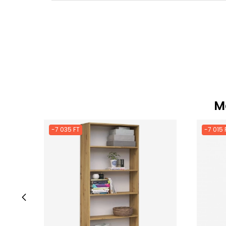
M
-7 035 FT
-7 015 
‹