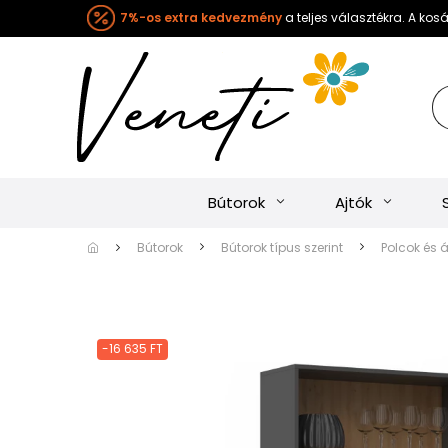
7%-os extra kedvezmény
a teljes választékra. A ko
Bútorok
Ajtók
Bútorok
Bútorok típus szerint
Polcok és 
-16 635 FT