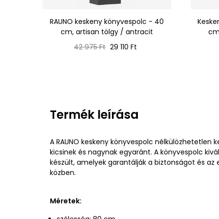
RAUNO keskeny könyvespolc - 40
Keske
cm, artisan tölgy / antracit
cm,
Normál
Ár
42 975 Ft
29 110 Ft
ár
Termék leírása
A RAUNO keskeny könyvespolc nélkülözhetetlen k
kicsinek és nagynak egyaránt. A könyvespolc kiv
készült, amelyek garantálják a biztonságot és az
közben.
Méretek:
szélesség: 80 cm