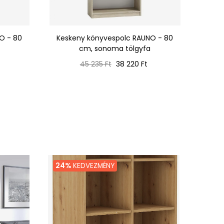
O - 80
Keskeny könyvespolc RAUNO - 80
Kesk
cm, sonoma tölgyfa
Normál
Ár
45 235 Ft
38 220 Ft
ár
24%
KEDVEZMÉNY
24%