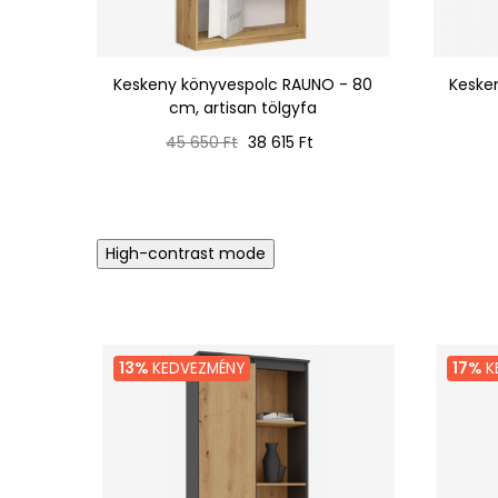
Keskeny könyvespolc RAUNO - 80
Keske
cm, artisan tölgyfa
Normál
Ár
45 650 Ft
38 615 Ft
ár
High-contrast mode
13%
KEDVEZMÉNY
17%
K