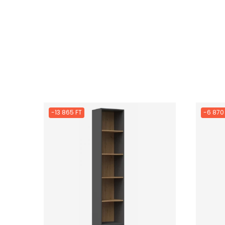
-13 865 FT
-6 870