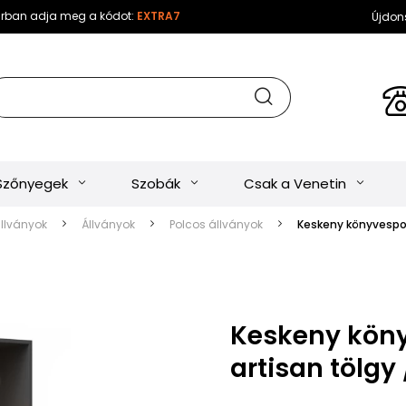
sárban adja meg a kódot:
EXTRA7
Újdon
Szőnyegek
Szobák
Csak a Venetin
állványok
Állványok
Polcos állványok
Keskeny könyvespol
Keskeny köny
artisan tölgy 