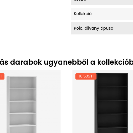
Kollekció
Polc, állvány típusa
ás darabok ugyanebből a kollekciób
FT
-16 535 FT