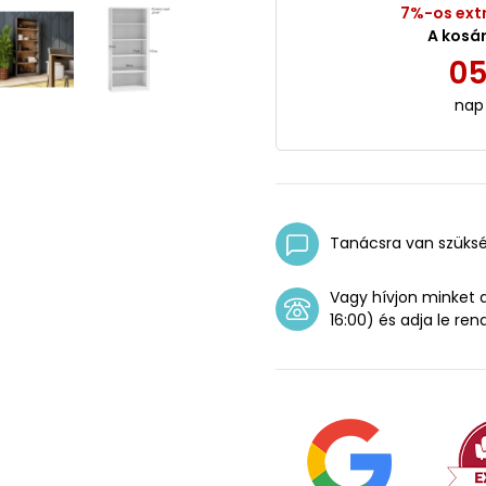
7%-os ext
A kosá
0
nap
Tanácsra van szüks
Vagy hívjon minket
16:00) és adja le ren