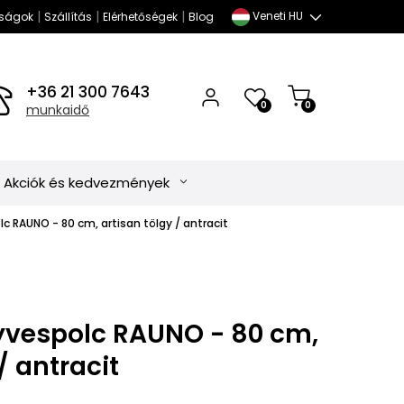
|
|
|
Veneti HU
ságok
Szállítás
Elérhetőségek
Blog
+36 21 300 7643
0
0
munkaidő
Akciók és kedvezmények
c RAUNO - 80 cm, artisan tölgy / antracit
vespolc RAUNO - 80 cm,
/ antracit