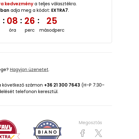
ra kedvezmény
a teljes választékra.
rban
adja meg a kódot:
EXTRA7
.
5
08
26
24
:
:
:
óra
perc
másodperc
ége?
Hagyjon üzenetet
.
 a következő számon
+36 21 300 7643
(H–P 7:30–
delését telefonon keresztül.
Megosztás