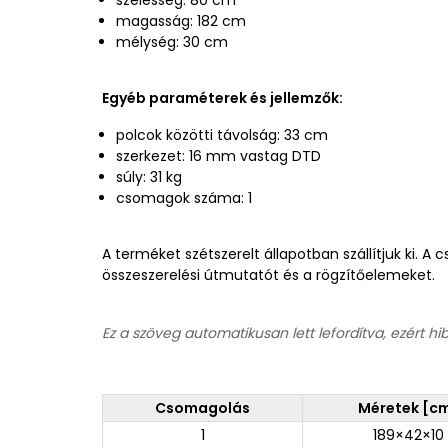
magasság: 182 cm
mélység: 30 cm
Egyéb paraméterek és jellemzők:
polcok közötti távolság: 33 cm
szerkezet: 16 mm vastag DTD
súly: 31 kg
csomagok száma: 1
A terméket szétszerelt állapotban szállítjuk ki. 
összeszerelési útmutatót és a rögzítőelemeket.
Ez a szöveg automatikusan lett lefordítva, ezért hi
Csomagolás
Méretek [c
1
189×42×10