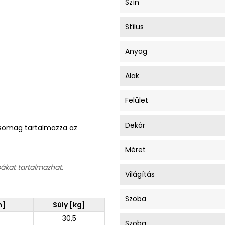
Szín
Stílus
Anyag
Alak
Felület
Dekór
A csomag tartalmazza az
Méret
bákat tartalmazhat.
Világítás
Szoba
m]
Súly [kg]
30,5
Szoba