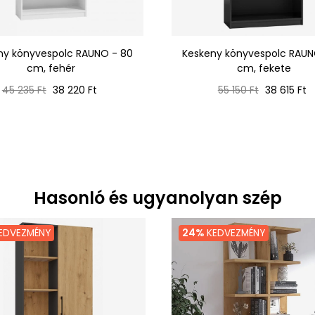
ny könyvespolc RAUNO - 80
Keskeny könyvespolc RAUN
cm, fehér
cm, fekete
Normál
Ár
Normál
Ár
45 235 Ft
38 220 Ft
55 150 Ft
38 615 Ft
ár
ár
Hasonló és ugyanolyan szép
EDVEZMÉNY
24%
KEDVEZMÉNY