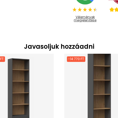
Vélemények
megjelenítése
Javasoljuk hozzáadni
 FT
-14 770 FT