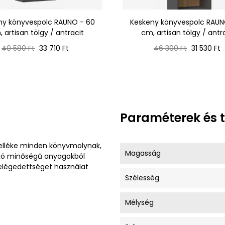
ny könyvespolc RAUNO - 60
Keskeny könyvespolc RAUN
 artisan tölgy / antracit
cm, artisan tölgy / antr
Normál
Ár
Normál
Ár
40 580 Ft
33 710 Ft
46 300 Ft
31 530 Ft
ár
ár
Paraméterek és 
elléke minden könyvmolynak,
Magasság
áló minőségű anyagokból
 elégedettséget használat
Szélesség
Mélység