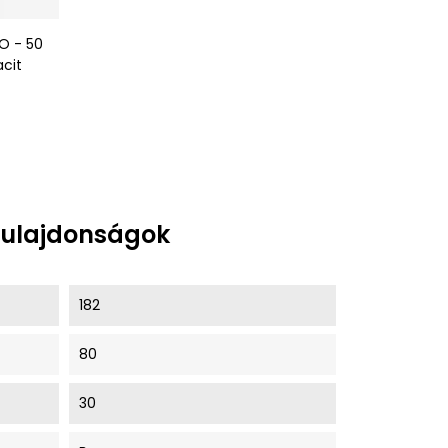
O - 50
acit
tulajdonságok
182
80
30