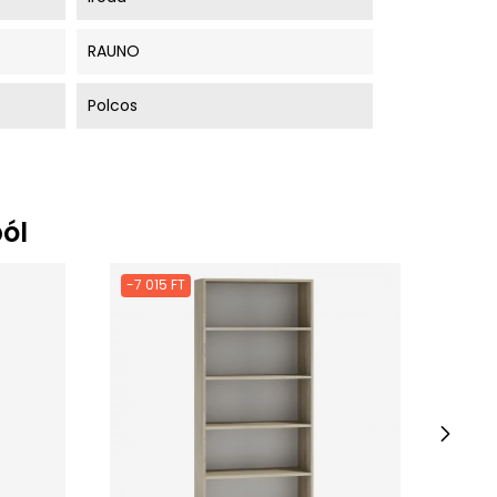
RAUNO
Polcos
ól
-7 015 FT
-6 81
›