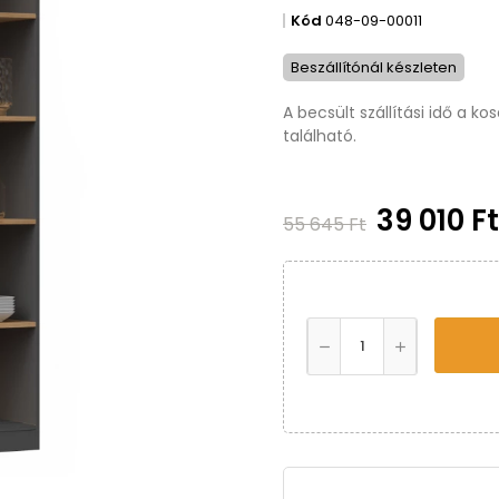
Kód
048-09-00011
Beszállítónál készleten
A becsült szállítási idő a k
található.
39 010 F
55 645 Ft