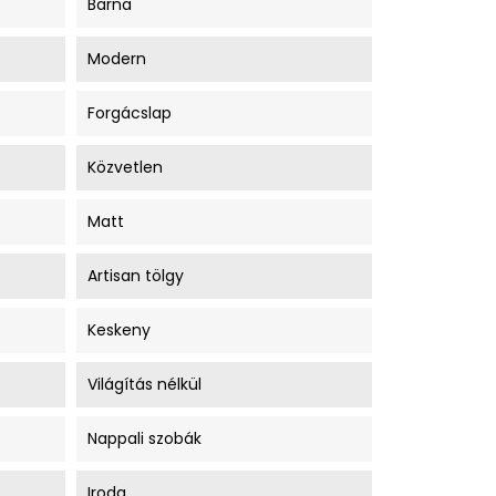
Barna
Modern
Forgácslap
Közvetlen
Matt
Artisan tölgy
Keskeny
Világítás nélkül
Nappali szobák
Iroda