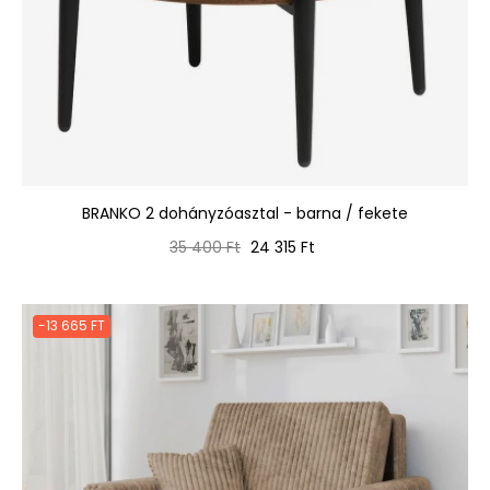
BRANKO 2 dohányzóasztal - barna / fekete
Normál
Ár
35 400 Ft
24 315 Ft
ár
-13 665 FT