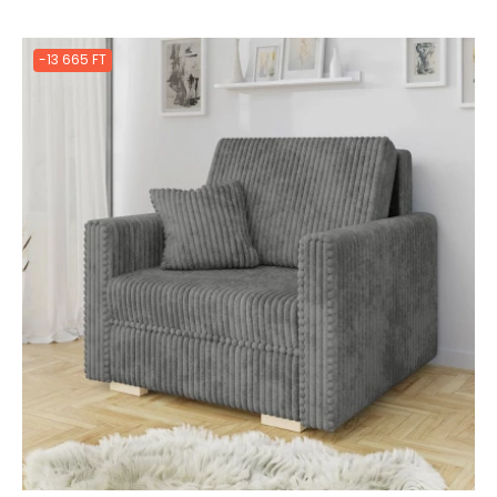
ár
-13 665 FT