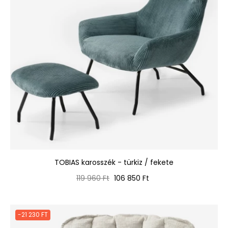
TOBIAS karosszék - türkiz / fekete
Normál
Ár
119 960 Ft
106 850 Ft
ár
-21 230 FT