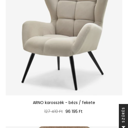
ARNO karosszék - bézs / fekete
S
Normál
Ár
127 410 Ft
96 195 Ft
ár
S
Z
Ű
R
É