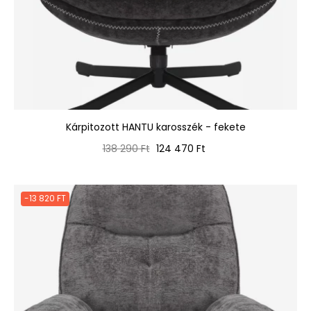
Kárpitozott HANTU karosszék - fekete
Normál
Ár
138 290 Ft
124 470 Ft
ár
-13 820 FT