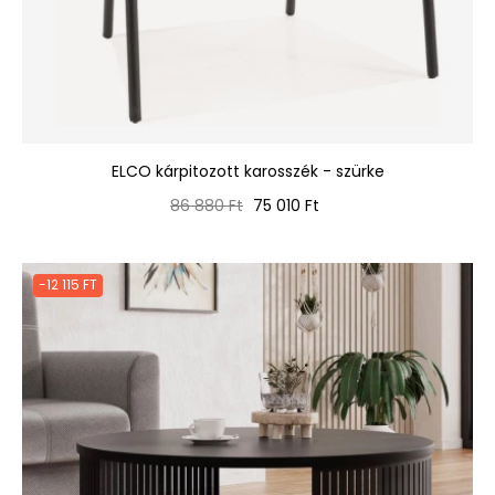
ELCO kárpitozott karosszék - szürke
Normál
Ár
86 880 Ft
75 010 Ft
ár
-12 115 FT