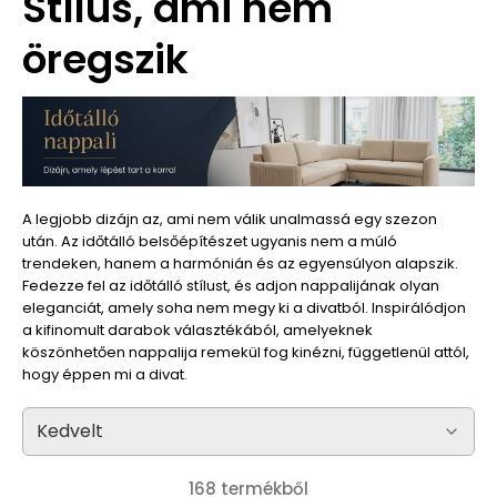
Stílus, ami nem
öregszik
A legjobb dizájn az, ami nem válik unalmassá egy szezon
után. Az időtálló belsőépítészet ugyanis nem a múló
trendeken, hanem a harmónián és az egyensúlyon alapszik.
Fedezze fel az időtálló stílust, és adjon nappalijának olyan
eleganciát, amely soha nem megy ki a divatból. Inspirálódjon
a kifinomult darabok választékából, amelyeknek
köszönhetően nappalija remekül fog kinézni, függetlenül attól,
hogy éppen mi a divat.
168 termékből