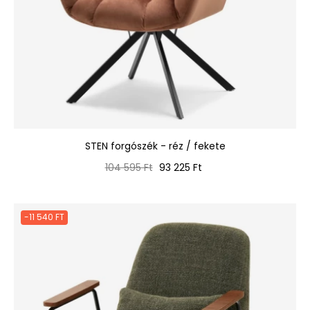
STEN forgószék - réz / fekete
Normál
Ár
104 595 Ft
93 225 Ft
ár
-11 540 FT