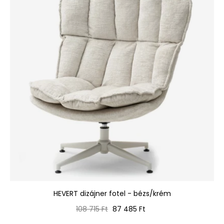
HEVERT dizájner fotel - bézs/krém
Normál
Ár
108 715 Ft
87 485 Ft
ár