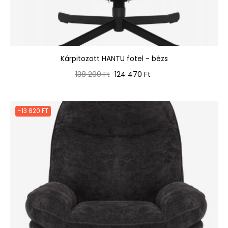
Kárpitozott HANTU fotel - bézs
Normál
Ár
138 290 Ft
124 470 Ft
ár
-13 820 FT