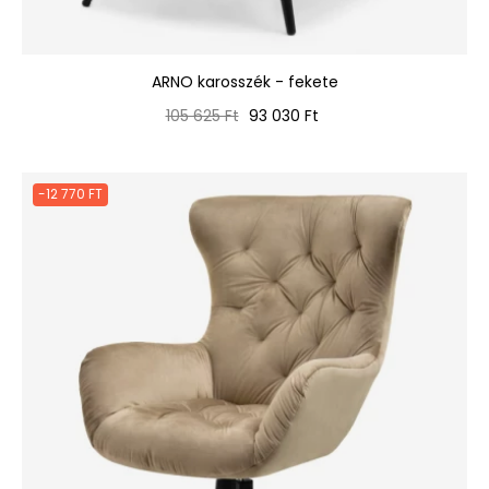
ARNO karosszék - fekete
Normál
Ár
105 625 Ft
93 030 Ft
ár
-12 770 FT