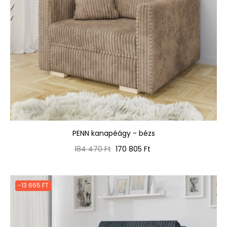
PENN kanapéágy - bézs
Normál
Ár
184 470 Ft
170 805 Ft
ár
-13 665 FT