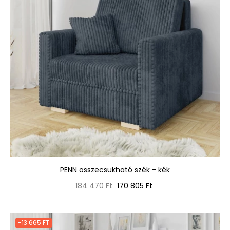
PENN összecsukható szék - kék
Normál
Ár
184 470 Ft
170 805 Ft
ár
-13 665 FT