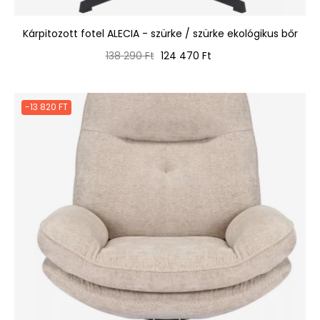
Kárpitozott fotel ALECIA - szürke / szürke ekológikus bőr
Normál
Ár
138 290 Ft
124 470 Ft
ár
-13 820 FT