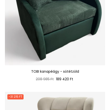
TOBI kanapéágy - sötétzöld
Normál
Ár
208 985 Ft
189 420 Ft
ár
-31 215 FT