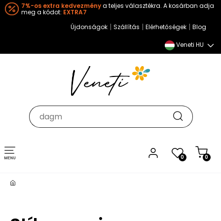
7%-os extra kedvezmény
a teljes választékra. A kosárban adja
meg a kódot:
EXTRA7
|
|
|
Újdonságok
Szállítás
Elérhetőségek
Blog
Veneti HU
Toggle
0
0
navigation