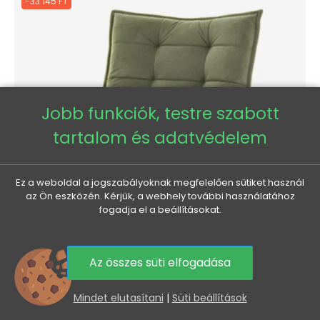
-33 145 FT
Jobb funkciók, testre szabott
tartalom és adatvédelem
Ez a weboldal a jogszabályoknak megfelelően sütiket használ
az Ön eszközén. Kérjük, a webhely további használatához
fogadja el a beállításokat.
Az összes süti elfogadása
0
NIZAR forgószék - olíva / fekete
Mindet elutasítani
|
Süti beállítások
Normál
Ár
121 225 Ft
88 080 Ft