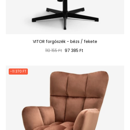
VITOR forgószék - bézs / fekete
Normál
Ár
110 155 Ft
97 385 Ft
ár
-11 370 FT