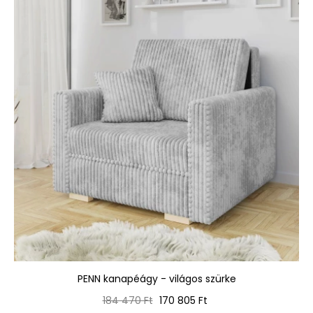
PENN kanapéágy - világos szürke
Normál
Ár
184 470 Ft
170 805 Ft