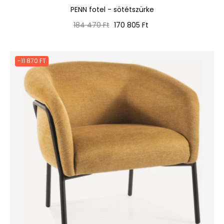
PENN fotel - sötétszürke
Normál
Ár
184 470 Ft
170 805 Ft
ár
-11 870 FT