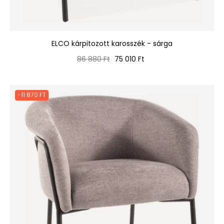
ELCO kárpitozott karosszék - sárga
Normál
Ár
86 880 Ft
75 010 Ft
ár
-11 870 FT