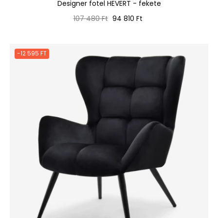
Designer fotel HEVERT - fekete
Normál
Ár
107 480 Ft
94 810 Ft
ár
-12 595 FT