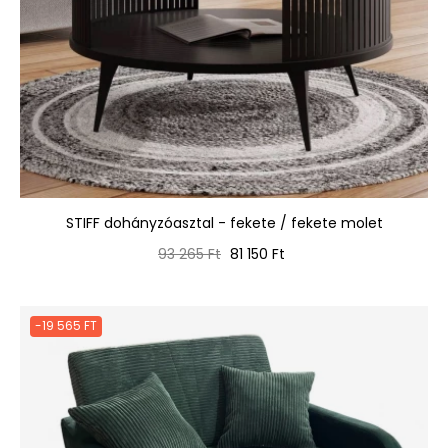
STIFF dohányzóasztal - fekete / fekete molet
Normál
Ár
93 265 Ft
81 150 Ft
ár
-19 565 FT