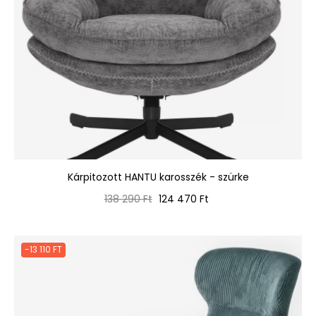
Kárpitozott HANTU karosszék - szürke
Normál
Ár
138 290 Ft
124 470 Ft
ár
-13 110 FT