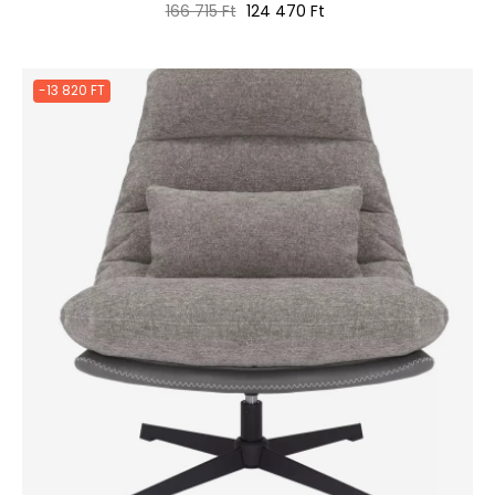
Normál
Ár
166 715 Ft
124 470 Ft
ár
-13 820 FT