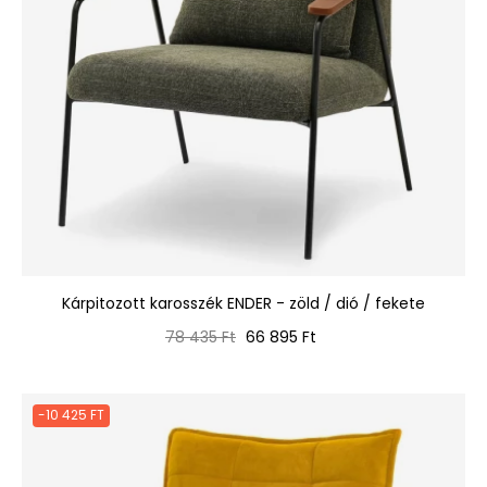
Kárpitozott karosszék ENDER - zöld / dió / fekete
Normál
Ár
78 435 Ft
66 895 Ft
ár
-10 425 FT