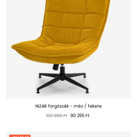
NIZAR forgószék - méz / fekete
Normál
Ár
100 680 Ft
90 255 Ft
ár