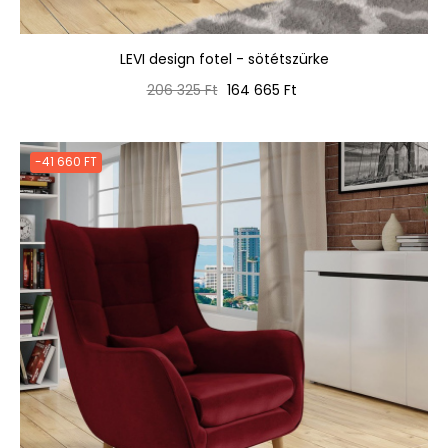
LEVI design fotel - sötétszürke
Normál
Ár
206 325 Ft
164 665 Ft
ár
-41 660 FT