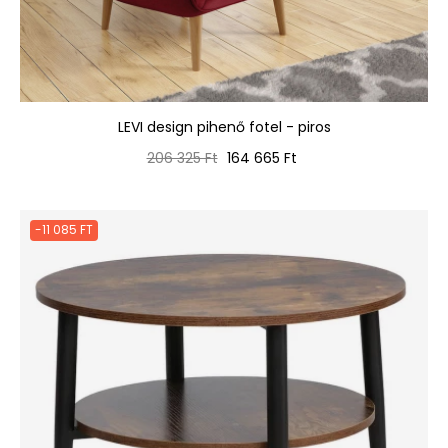
LEVI design pihenő fotel - piros
Normál
Ár
206 325 Ft
164 665 Ft
ár
-11 085 FT