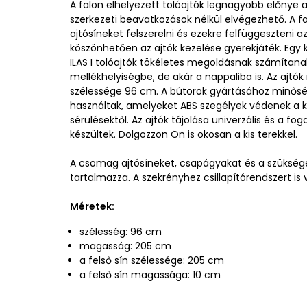
A falon elhelyezett tolóajtók legnagyobb előnye 
szerkezeti beavatkozások nélkül elvégezhető. A f
ajtósíneket felszerelni és ezekre felfüggeszteni a
köszönhetően az ajtók kezelése gyerekjáték. Egy ké
ILAS I tolóajtók tökéletes megoldásnak számítana
mellékhelyiségbe, de akár a nappaliba is. Az aj
szélessége 96 cm. A bútorok gyártásához minőség
használtak, amelyeket ABS szegélyek védenek a 
sérülésektől. Az ajtók tájolása univerzális és a f
készültek. Dolgozzon Ön is okosan a kis terekkel.
A csomag ajtósíneket, csapágyakat és a szüksége
tartalmazza. A szekrényhez csillapítórendszert is 
Méretek:
szélesség: 96 cm
magasság: 205 cm
a felső sín szélessége: 205 cm
a felső sín magassága: 10 cm