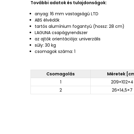
További adatok és tulajdonságok:
anyag: 16 mm vastagságú LTD
ABS élvédők
tartós alumínium fogantyú (hossz: 28 cm)
LAGUNA csapágyrendszer
az ajtók orientációja: univerzális
súly: 30 kg
csomagok száma: 1
Csomagolás
Méretek [c
1
209×102×4
2
26×14,5×7