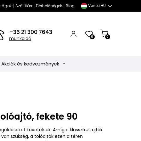
|
|
|
Veneti HU
ságok
Szállítás
Elérhetőségek
Blog
+36 21 300 7643
0
0
munkaidő
Akciók és kedvezmények
 tolóajtó, fekete 90
goldásokat követelnek. Amíg a klasszikus ajtók
 van szükség, a tolóajtók ezen a téren