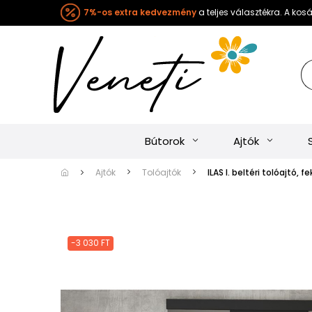
7%-os extra kedvezmény
a teljes választékra. A ko
Bútorok
Ajtók
Ajtók
Tolóajtók
ILAS I. beltéri tolóajtó, f
-3 030 FT