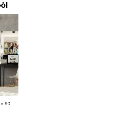
ól
rna 90