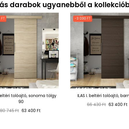
ás darabok ugyanebből a kollekciób
 FT
-3 030 FT
 beltéri tolóajtó, sonoma tölgy
ILAS I. beltéri tolóajtó, ba
90
Normál
Ár
66 430 Ft
63 400 Ft
Normál
Ár
ár
80 745 Ft
63 400 Ft
ár