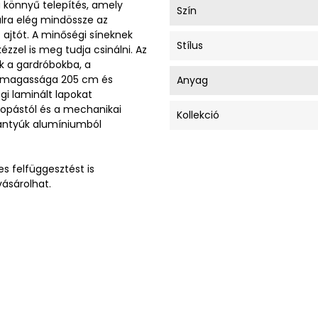
a könnyű telepítés, amely
Szín
alra elég mindössze az
z ajtót. A minőségi síneknek
Stílus
zzel is meg tudja csinálni. Az
k a gardróbokba, a
tók magassága 205 cm és
Anyag
i laminált lapokat
kopástól és a mechanikai
Kollekció
ogantyúk alumíniumból
s felfüggesztést is
vásárolhat.