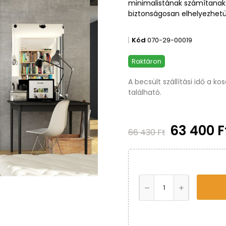
minimalistának számítanak.
biztonságosan elhelyezhetün
Kód
070-29-00019
Raktáron
A becsült szállítási idő a k
található.
63 400 
66 430 Ft