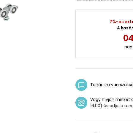
7%-os ext
A kosá
0
nap
Tanácsra van szüks
Vagy hívjon minket
16:00) és adja le ren