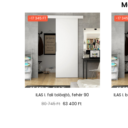
M
-17 345 FT
-17 345
ILAS I. fali tolóajtó, fehér 90
ILAS I.
Normál
Ár
80 745 Ft
63 400 Ft
ár