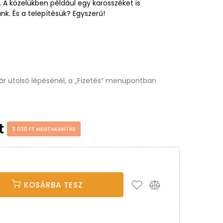
 A közelükben például egy karosszéket is
k. És a telepítésük? Egyszerű!
osár utolsó lépésénél, a „Fizetés“ menüpontban
Ft
3 030 FT MEGTAKARÍTÁS
KOSÁRBA TESZ