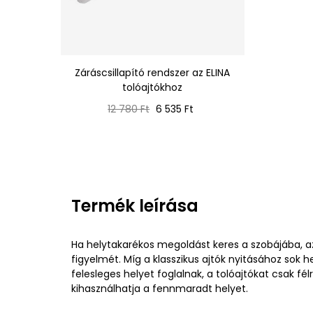
Záráscsillapító rendszer az ELINA
tolóajtókhoz
Normál
Ár
12 780 Ft
6 535 Ft
ár
Termék leírása
Ha helytakarékos megoldást keres a szobájába, az I
figyelmét. Míg a klasszikus ajtók nyitásához sok h
felesleges helyet foglalnak, a tolóajtókat csak fél
kihasználhatja a fennmaradt helyet.