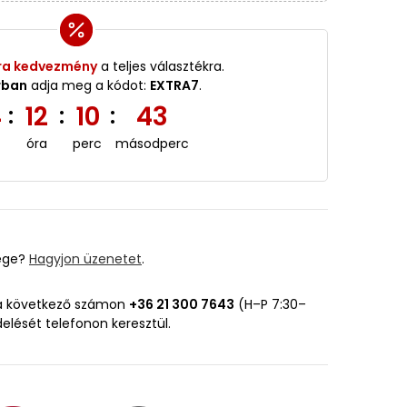
ra kedvezmény
a teljes választékra.
rban
adja meg a kódot:
EXTRA7
.
4
12
10
41
:
:
:
óra
perc
másodperc
ége?
Hagyjon üzenetet
.
 a következő számon
+36 21 300 7643
(H–P 7:30–
delését telefonon keresztül.