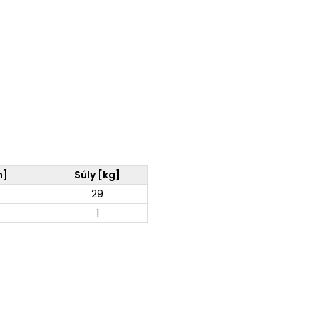
m]
Súly [kg]
29
1