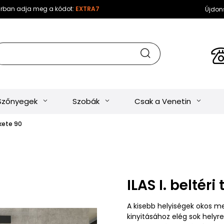
sárban adja meg a kódot:
EXTRA7
Újdon
Szőnyegek
Szobák
Csak a Venetin
ekete 90
ILAS I. beltéri
A kisebb helyiségek okos me
kinyitásához elég sok helyre