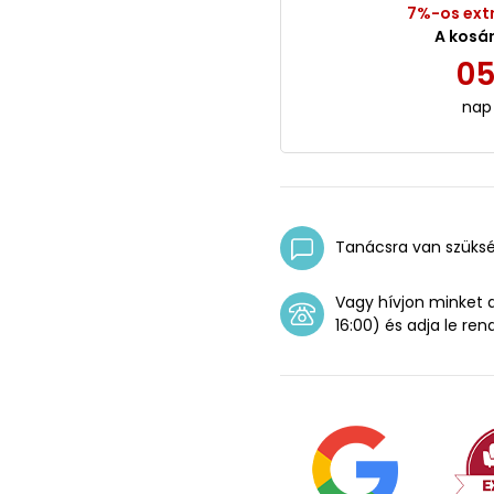
7%-os ext
A kosá
0
nap
Tanácsra van szüks
Vagy hívjon minket
16:00) és adja le ren