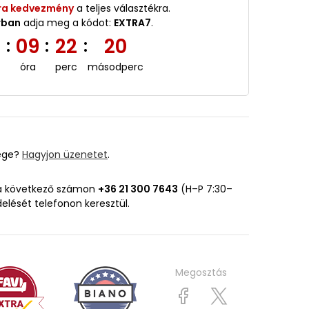
ra kedvezmény
a teljes választékra.
rban
adja meg a kódot:
EXTRA7
.
5
09
22
19
:
:
:
óra
perc
másodperc
ége?
Hagyjon üzenetet
.
 a következő számon
+36 21 300 7643
(H–P 7:30–
delését telefonon keresztül.
Megosztás