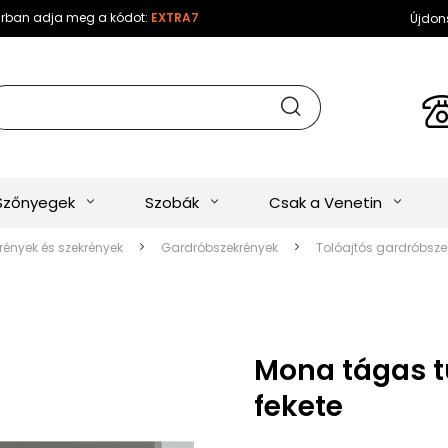
sárban adja meg a kódot:
EXTRA7
Újdon
Szőnyegek
Szobák
Csak a Venetin
ények és szekrények
Gardróbszekrények
Tolóajtós gardróbsze
Mona tágas t
fekete