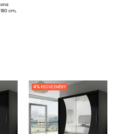
 Mona
 180 cm,
4%
KEDVEZMÉNY