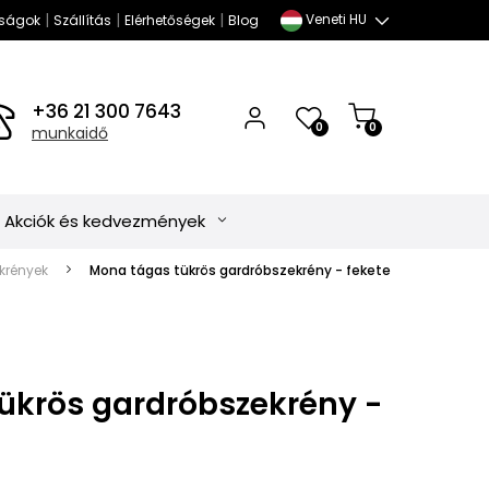
|
|
|
Veneti HU
ságok
Szállítás
Elérhetőségek
Blog
+36 21 300 7643
0
0
munkaidő
Akciók és kedvezmények
krények
Mona tágas tükrös gardróbszekrény - fekete
ükrös gardróbszekrény -