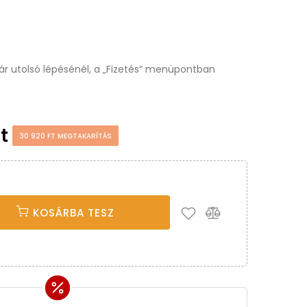
osár utolsó lépésénél, a „Fizetés“ menüpontban
Ft
30 920 FT MEGTAKARÍTÁS
KOSÁRBA TESZ