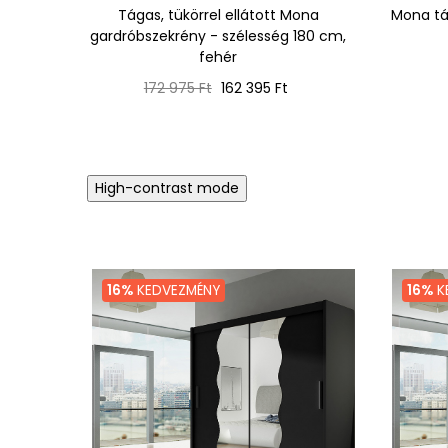
Tágas, tükörrel ellátott Mona
Mona tá
gardróbszekrény - szélesség 180 cm,
fehér
Normál
Ár
172 975 Ft
162 395 Ft
ár
High-contrast mode
16%
KEDVEZMÉNY
16%
K