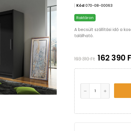
Kód
070-08-00063
Raktáron
A becsült szállítási idő a k
található.
162 390 
193 310 Ft