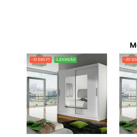
M
-10 580 FT
ÚJDONSÁG
-30 92