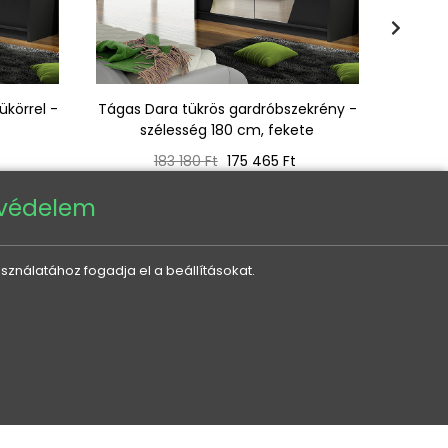
ükörrel -
Tágas Dara tükrös gardróbszekrény -
szélesség 180 cm, fekete
gardró
Normál
Ár
183 180 Ft
175 465 Ft
ár
tvédelem
sználatához fogadja el a beállításokat.
KEDVEZMÉNYEK ÉS ÚJDONSÁGOK ÖNNEK,