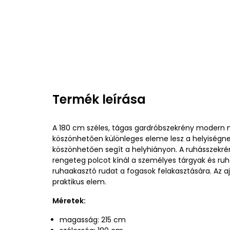
Termék leírása
A 180 cm széles, tágas gardróbszekrény modern
köszönhetően különleges eleme lesz a helyiségnek
köszönhetően segít a helyhiányon. A ruhásszekré
rengeteg polcot kínál a személyes tárgyak és ruh
ruhaakasztó rudat a fogasok felakasztására. Az aj
praktikus elem.
Méretek:
magasság: 215 cm