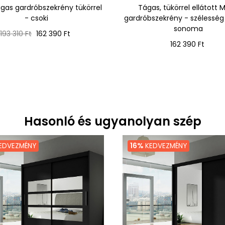
gas gardróbszekrény tükörrel
Tágas, tükörrel ellátott
- csoki
gardróbszekrény - szélesség
sonoma
Normál
Ár
193 310 Ft
162 390 Ft
ár
Ár
162 390 Ft
Hasonló és ugyanolyan szép
EDVEZMÉNY
16%
KEDVEZMÉNY