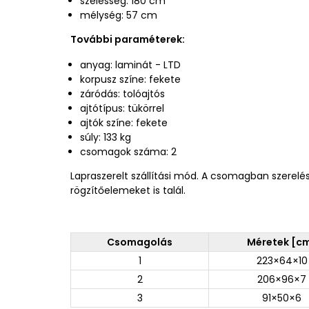
szélesség: 180 cm
mélység: 57 cm
További paraméterek:
anyag: laminát - LTD
korpusz színe: fekete
záródás: tolóajtós
ajtótípus: tükörrel
ajtók színe: fekete
súly: 133 kg
csomagok száma: 2
Lapraszerelt szállítási mód. A csomagban szerelé
rögzítőelemeket is talál.
Csomagolás
Méretek [c
1
223×64×10
2
206×96×7
3
91×50×6