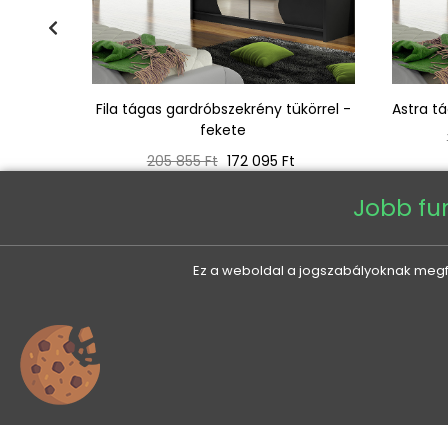
180 cm
Fila tágas gardróbszekrény tükörrel -
Astra t
s tölgy
fekete
Normál
Ár
205 855 Ft
172 095 Ft
ár
Jobb fu
Ez a weboldal a jogszabályoknak megfel
0
VENETI
AZ ÖN FIÓKJA