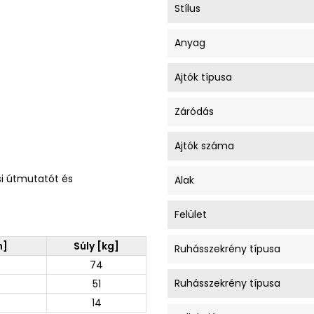
Stílus
Anyag
Ajtók típusa
Záródás
Ajtók száma
si útmutatót és
Alak
Felület
m]
Súly [kg]
Ruhásszekrény típusa
74
Ruhásszekrény típusa
51
14