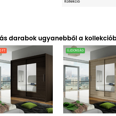
Kollekció
ás darabok ugyanebből a kollekciób
0 FT
ÚJDONSÁG