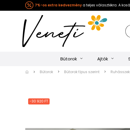
7%-os extra kedvezmény
a teljes választékra. A ko
Bútorok
Ajtók
Bútorok
Bútorok típus szerint
Ruhásszekr
-30 920 FT