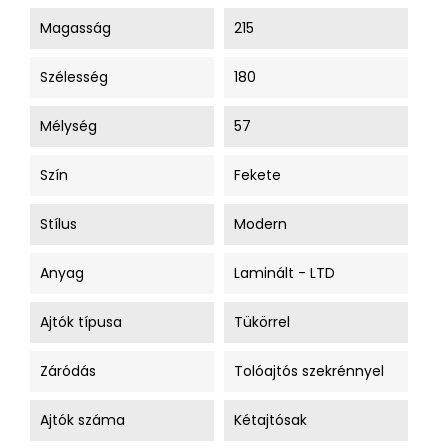
Magasság
215
Szélesség
180
Mélység
57
Szín
Fekete
Stílus
Modern
Anyag
Laminált - LTD
Ajtók típusa
Tükörrel
Záródás
Tolóajtós szekrénnyel
Ajtók száma
Kétajtósak