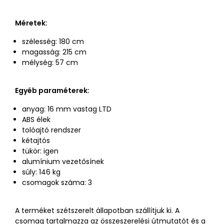
Méretek:
szélesség: 180 cm
magasság: 215 cm
mélység: 57 cm
Egyéb paraméterek:
anyag: 16 mm vastag LTD
ABS élek
tolóajtó rendszer
kétajtós
tükör: igen
alumínium vezetősínek
súly: 146 kg
csomagok száma: 3
A terméket szétszerelt állapotban szállítjuk ki. A
csomag tartalmazza az összeszerelési útmutatót és a