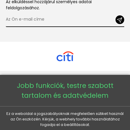
Az elküldéssel hozzájárul személyes adatai
feldolgozásához.
Copyright © 2026 - Veneti™
Jobb funkciók, testre szabott
tartalom és adatvédelem
Veneti HU
Veneti CZ
Ez a weboldal a jogszabályoknak megfelelően sütiket használ
az Ön eszközén. Kérjük, a webhely további használatához
fogadja el a beállításokat.
Veneti DE