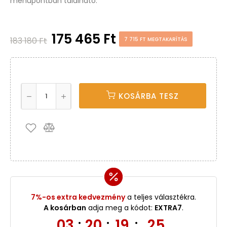
menüpontban található.
175 465 Ft
183 180 Ft
7 715 FT MEGTAKARÍTÁS
KOSÁRBA TESZ
7%-os extra kedvezmény
a teljes választékra.
A kosárban
adja meg a kódot:
EXTRA7
.
03
20
19
25
:
:
: