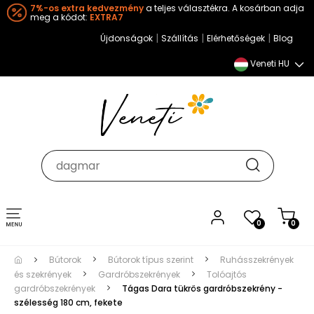
7%-os extra kedvezmény
a teljes választékra. A kosárban adja
meg a kódot:
EXTRA7
|
|
|
Újdonságok
Szállítás
Elérhetőségek
Blog
Veneti HU
Toggle
0
0
navigation
Bútorok
Bútorok típus szerint
Ruhásszekrények
és szekrények
Gardróbszekrények
Tolóajtós
gardróbszekrények
Tágas Dara tükrös gardróbszekrény -
szélesség 180 cm, fekete