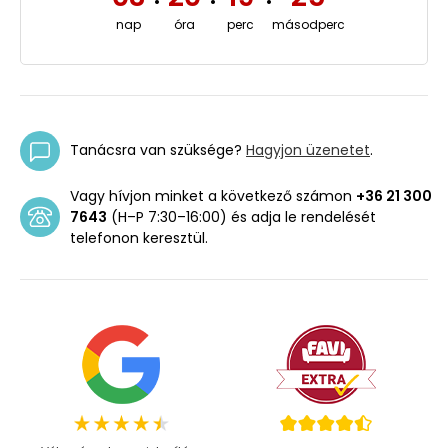
nap
óra
perc
másodperc
Tanácsra van szüksége?
Hagyjon üzenetet
.
Vagy hívjon minket a következő számon
+36 21 300
7643
(H–P 7:30–16:00) és adja le rendelését
telefonon keresztül.