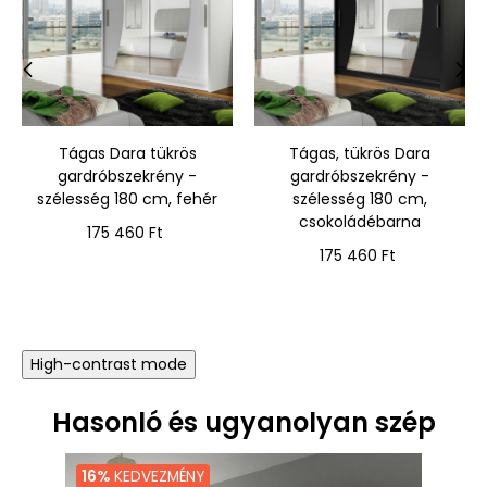
‹
›
Tágas Dara tükrös
Tágas, tükrös Dara
gardróbszekrény -
gardróbszekrény -
szélesség 180 cm, fehér
szélesség 180 cm,
csokoládébarna
Ár
175 460 Ft
Ár
175 460 Ft
High-contrast mode
Hasonló és ugyanolyan szép
16%
KEDVEZMÉNY