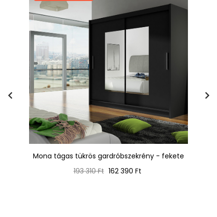
 -
Mona tágas tükrös gardróbszekrény - fekete
Normál
Ár
193 310 Ft
162 390 Ft
ár