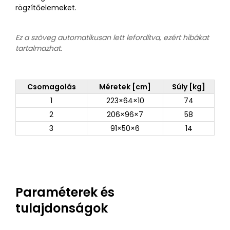
rögzítőelemeket.
Ez a szöveg automatikusan lett lefordítva, ezért hibákat
tartalmazhat.
Csomagolás
Méretek [cm]
Súly [kg]
1
223×64×10
74
2
206×96×7
58
3
91×50×6
14
Paraméterek és
tulajdonságok