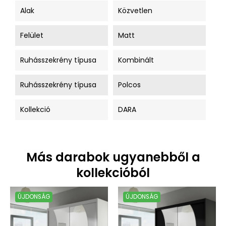
Alak
Közvetlen
Felület
Matt
Ruhásszekrény típusa
Kombinált
Ruhásszekrény típusa
Polcos
Kollekció
DARA
Más darabok ugyanebből a
kollekcióból
ÚJDONSÁG
ÚJDONSÁG