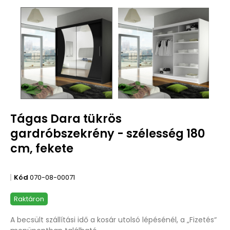
Tágas Dara tükrös
gardróbszekrény - szélesség 180
cm, fekete
Kód
070-08-00071
Raktáron
A becsült szállítási idő a kosár utolsó lépésénél, a „Fizetés“