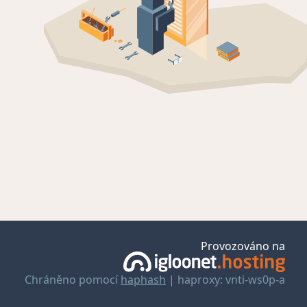
Provozováno na
Chráněno pomocí
haphash
| haproxy: vnti-ws0p-a