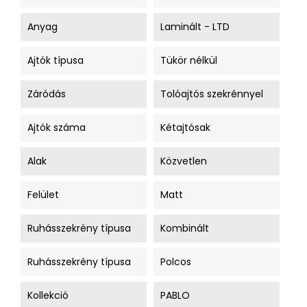
Anyag
Laminált - LTD
Ajtók típusa
Tükör nélkül
Záródás
Tolóajtós szekrénnyel
Ajtók száma
Kétajtósak
Alak
Közvetlen
Felület
Matt
Ruhásszekrény típusa
Kombinált
Ruhásszekrény típusa
Polcos
Kollekció
PABLO