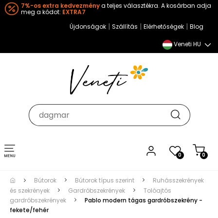
7%-os extra kedvezmény
a teljes választékra. A kosárban adja
meg a kódot:
EXTRA7
|
|
|
Újdonságok
Szállítás
Elérhetőségek
Blog
Veneti HU
Toggle
0
0
navigation
Bútorok
Bútorok típus szerint
Ruhásszekrények
és szekrények
Gardróbszekrények
Tolóajtós
gardróbszekrények
Pablo modern tágas gardróbszekrény -
fekete/fehér