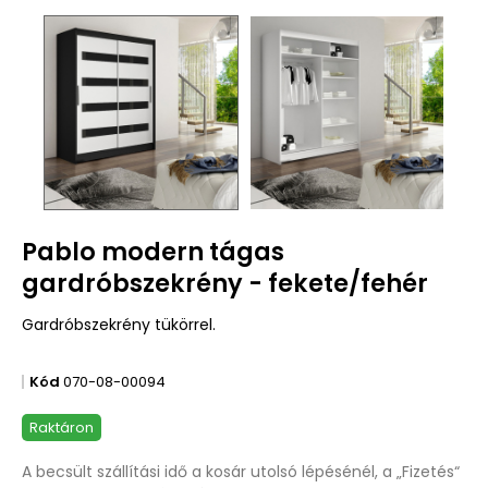
Pablo modern tágas
gardróbszekrény - fekete/fehér
Gardróbszekrény tükörrel.
Kód
070-08-00094
Raktáron
A becsült szállítási idő a kosár utolsó lépésénél, a „Fizetés“