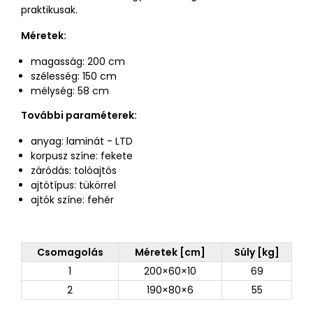
praktikusak.
Méretek:
magasság: 200 cm
szélesség: 150 cm
mélység: 58 cm
További paraméterek:
anyag: laminát - LTD
korpusz színe: fekete
záródás: tolóajtós
ajtótípus: tükörrel
ajtók színe: fehér
Csomagolás
Méretek [cm]
Súly [kg]
1
200×60×10
69
2
190×80×6
55