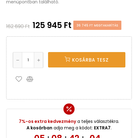
menüpontban található.
125 945 Ft
162 690 Ft
36 745 FT MEGTAKARÍTÁS
KOSÁRBA TESZ
7%-os extra kedvezmény
a teljes választékra.
A kosárban
adja meg a kódot:
EXTRA7
.