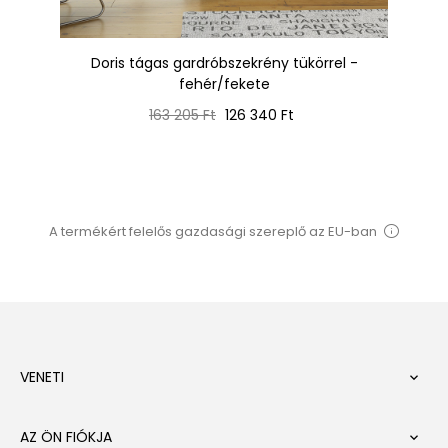
ete
Doris tágas gardróbszekrény tükörrel -
L
fehér/fekete
Normál
Ár
163 205 Ft
126 340 Ft
ár
A termékért felelős gazdasági szereplő az EU-ban
VENETI

AZ ÖN FIÓKJA
