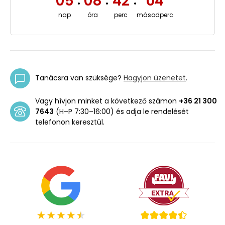
05
08
42
04
:
:
:
nap
óra
perc
másodperc
Tanácsra van szüksége?
Hagyjon üzenetet
.
Vagy hívjon minket a következő számon
+36 21 300
7643
(H–P 7:30–16:00) és adja le rendelését
telefonon keresztül.