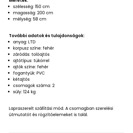
Méretek:
szélesség: 150 cm
magasság: 200 cm
mélység: 58 cm
További adatok és tulajdonságok:
anyag: LTD
korpusz színe: fehér
záródás: tolóajtós
ajtótípus: tükörrel
ajtók színe: fehér
fogantyúk: PVC
kétajtós
csomagok száma: 2
súly: 124 kg
Lapraszerelt szállítási mód. A csomagban szerelési
útmutatót és rögzítőelemeket is talál.