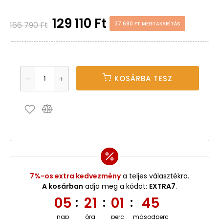
129 110 Ft
166 790 Ft
37 680 FT MEGTAKARÍTÁS
KOSÁRBA TESZ
7%-os extra kedvezmény
a teljes választékra.
A kosárban
adja meg a kódot:
EXTRA7
.
05
21
01
45
:
:
:
nap
óra
perc
másodperc