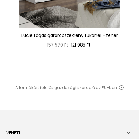
Lucie tágas gardróbszekrény tükörrel - fehér
Normál
Ár
157 570 Ft
121 985 Ft
ár
A termékért felelős gazdasági szereplő az EU-ban
VENETI
