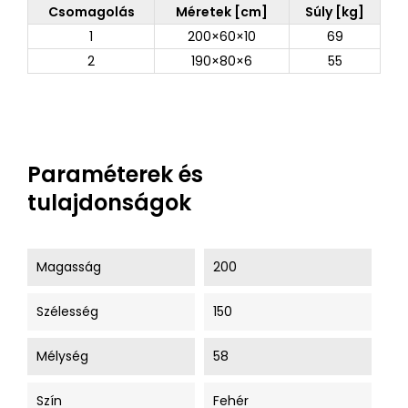
Csomagolás
Méretek [cm]
Súly [kg]
1
200×60×10
69
2
190×80×6
55
Paraméterek és
tulajdonságok
Magasság
200
Szélesség
150
Mélység
58
Szín
Fehér