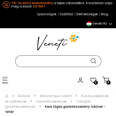
7%-os extra kedvezmény
a teljes választékra. A kosárban adja
meg a kódot:
EXTRA7
|
|
|
Újdonságok
Szállítás
Elérhetőségek
Blog
Veneti HU
Toggle
0
0
navigation
Bútorok
Bútorok típus szerint
Ruhásszekrények
és szekrények
Gardróbszekrények
Tolóajtós
gardróbszekrények
Kara tágas gardróbszekrény tükörrel -
fehér