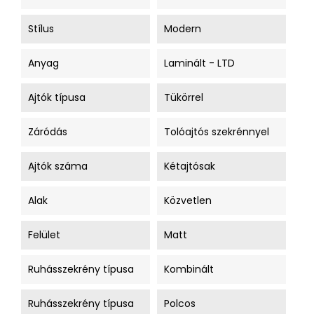
Stílus
Modern
Anyag
Laminált - LTD
Ajtók típusa
Tükörrel
Záródás
Tolóajtós szekrénnyel
Ajtók száma
Kétajtósak
Alak
Közvetlen
Felület
Matt
Ruhásszekrény típusa
Kombinált
Ruhásszekrény típusa
Polcos