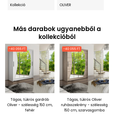
Kollekció
OLIVER
Más darabok ugyanebből a
kollekcióból
-40 055 FT
-40 055 FT
Tágas, tükrös gardrób
Tágas, tükrös Oliver
Oliver - szélesség 150 cm,
ruhásszekrény - szélesség
fehér
150 cm, szarvasgomba