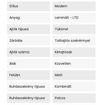
Stílus
Modern
Anyag
Laminált - LTD
Ajtók típusa
Tükörrel
Záródás
Tolóajtós szekrénnyel
Ajtók száma
Kétajtósak
Alak
Közvetlen
Felület
Matt
Ruhásszekrény típusa
Kombinált
Ruhásszekrény típusa
Polcos