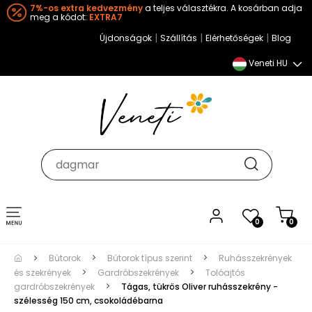
7%-os extra kedvezmény
a teljes választékra. A kosárban adja
meg a kódot:
EXTRA7
|
|
|
Újdonságok
Szállítás
Elérhetőségek
Blog
Veneti HU
Toggle
0
0
navigation
Bútorok
Bútorok típus szerint
Ruhásszekrények
és szekrények
Gardróbszekrények
Tolóajtós
gardróbszekrények
Tágas, tükrös Oliver ruhásszekrény -
szélesség 150 cm, csokoládébarna