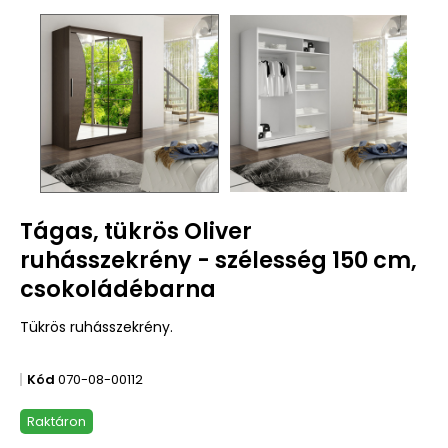
Tágas, tükrös Oliver
ruhásszekrény - szélesség 150 cm,
csokoládébarna
Tükrös ruhásszekrény.
Kód
070-08-00112
Raktáron