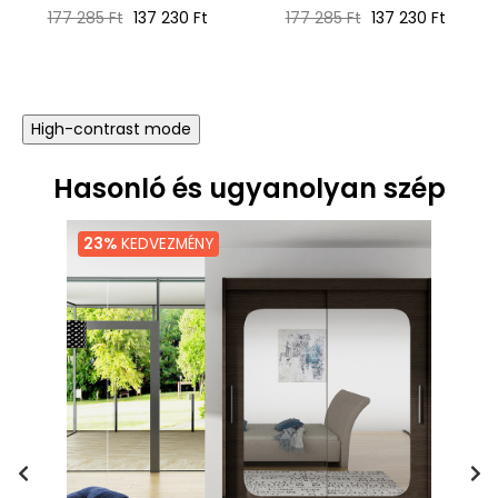
Normál
Ár
Normál
Ár
177 285 Ft
137 230 Ft
177 285 Ft
137 230 Ft
ár
ár
High-contrast mode
Hasonló és ugyanolyan szép
23%
KEDVEZMÉNY