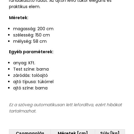
ruhaakasztó rúdat. Az ajtón lévő tükör elegáns és
praktikus elem.
Méretek:
magasság: 200 cm
szélesség: 150 cm
mélység: 58 cm
Egyéb paraméterek:
anyag: Kft.
Test színe: barna
záródás: tolóajtó
ajtó típusa: tükörrel
ajtó színe: barna
Ez a szöveg automatikusan lett lefordítva, ezért hibákat
tartalmazhat.
Csomagolás
Méretek [cm]
Súly [kg]