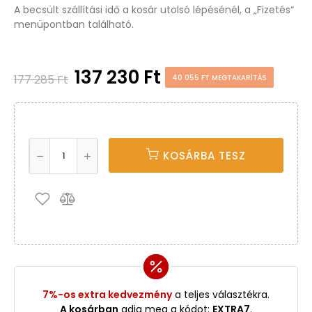
A becsült szállítási idő a kosár utolsó lépésénél, a „Fizetés“
menüpontban található.
137 230 Ft
177 285 Ft
40 055 FT MEGTAKARÍTÁS
KOSÁRBA TESZ
7%-os extra kedvezmény
a teljes választékra.
A kosárban
adja meg a kódot:
EXTRA7
.