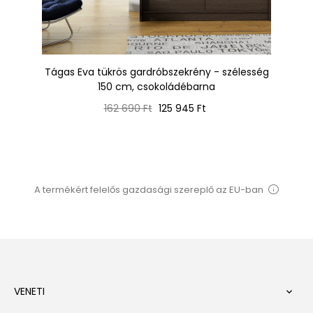
150
Tágas Eva tükrös gardróbszekrény - szélesség
Tá
150 cm, csokoládébarna
Normál
Ár
162 690 Ft
125 945 Ft
ár
A termékért felelős gazdasági szereplő az EU-ban
VENETI
