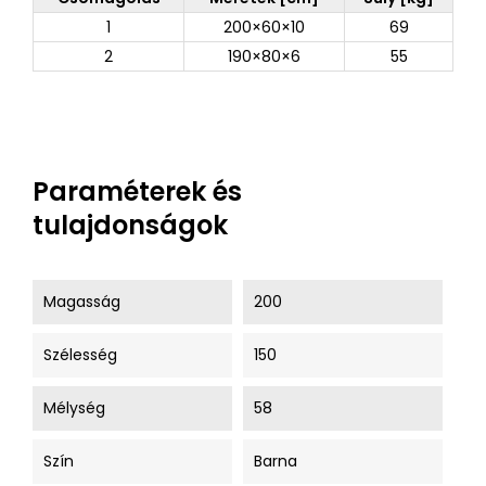
1
200×60×10
69
2
190×80×6
55
Paraméterek és
tulajdonságok
Magasság
200
Szélesség
150
Mélység
58
Szín
Barna