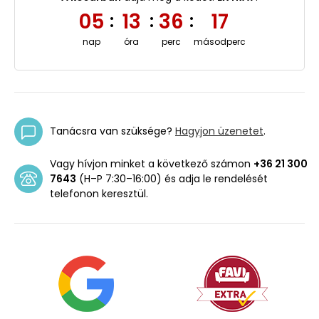
05
13
36
17
:
:
:
nap
óra
perc
másodperc
Tanácsra van szüksége?
Hagyjon üzenetet
.
Vagy hívjon minket a következő számon
+36 21 300
7643
(H–P 7:30–16:00) és adja le rendelését
telefonon keresztül.