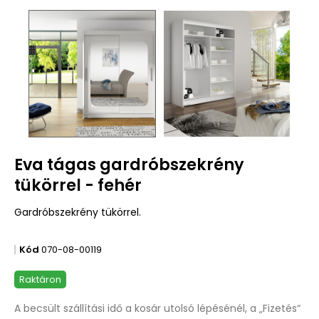
Eva tágas gardróbszekrény
tükörrel - fehér
Gardróbszekrény tükörrel.
Kód
070-08-00119
Raktáron
A becsült szállítási idő a kosár utolsó lépésénél, a „Fizetés“