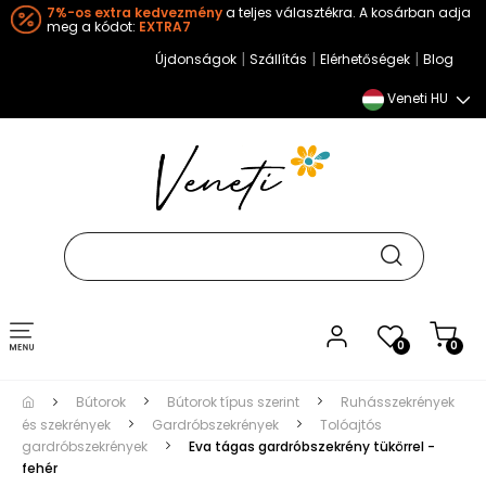
7%-os extra kedvezmény
a teljes választékra. A kosárban adja
meg a kódot:
EXTRA7
|
|
|
Újdonságok
Szállítás
Elérhetőségek
Blog
Veneti HU
Toggle
0
0
navigation
Bútorok
Bútorok típus szerint
Ruhásszekrények
és szekrények
Gardróbszekrények
Tolóajtós
gardróbszekrények
Eva tágas gardróbszekrény tükörrel -
fehér