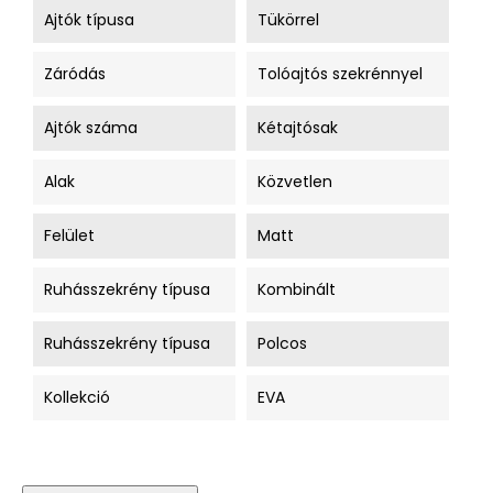
Ajtók típusa
Tükörrel
Záródás
Tolóajtós szekrénnyel
Ajtók száma
Kétajtósak
Alak
Közvetlen
Felület
Matt
Ruhásszekrény típusa
Kombinált
Ruhásszekrény típusa
Polcos
Kollekció
EVA