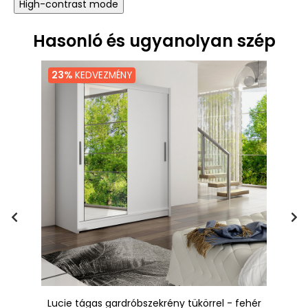
High-contrast mode
Hasonló és ugyanolyan szép
23%
KEDVEZMÉNY
Lucie tágas gardróbszekrény tükörrel - fehér
Ha