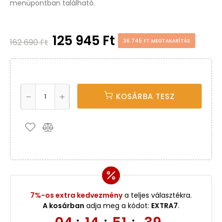
menüpontban található.
125 945 Ft
162 690 Ft
36 745 FT MEGTAKARÍTÁS
KOSÁRBA TESZ
7%-os extra kedvezmény
a teljes választékra.
A kosárban
adja meg a kódot:
EXTRA7
.