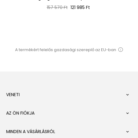
Normál
Ár
157 570 Ft
121 985 Ft
ár
A termékért felelős gazdasági szereplő az EU-ban
VENETI

AZ ÖN FIÓKJA

MINDEN A VÁSÁRLÁSRÓL
