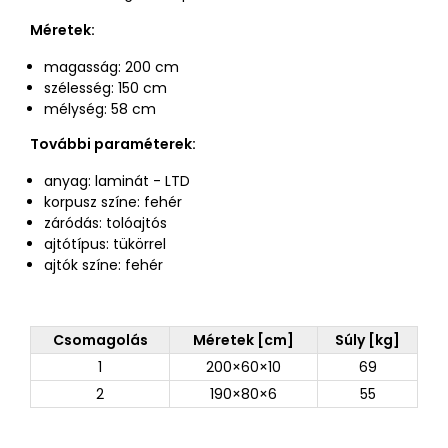
Méretek:
magasság: 200 cm
szélesség: 150 cm
mélység: 58 cm
További paraméterek:
anyag: laminát - LTD
korpusz színe: fehér
záródás: tolóajtós
ajtótípus: tükörrel
ajtók színe: fehér
Csomagolás
Méretek [cm]
Súly [kg]
1
200×60×10
69
2
190×80×6
55