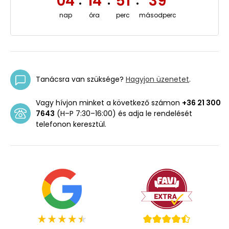
04
14
51
39
:
:
:
nap
óra
perc
másodperc
Tanácsra van szüksége?
Hagyjon üzenetet
.
Vagy hívjon minket a következő számon
+36 21 300
7643
(H–P 7:30–16:00) és adja le rendelését
telefonon keresztül.