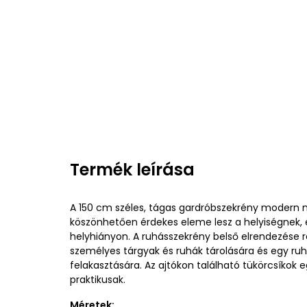
Termék leírása
A 150 cm széles, tágas gardróbszekrény modern
köszönhetően érdekes eleme lesz a helyiségnek, é
helyhiányon. A ruhásszekrény belső elrendezése r
személyes tárgyak és ruhák tárolására és egy ru
felakasztására. Az ajtókon található tükörcsíkok 
praktikusak.
Méretek: