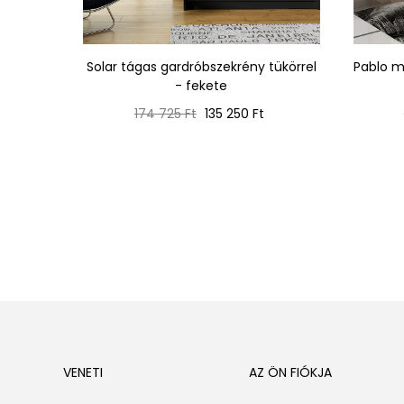
160 cm
Solar tágas gardróbszekrény tükörrel
Pablo m
fekete
- fekete
Normál
Ár
174 725 Ft
135 250 Ft
ár
VENETI
AZ ÖN FIÓKJA