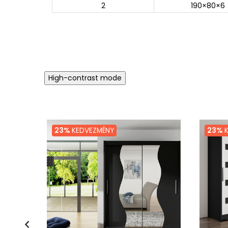
2
190×80×6
High-contrast mode
23%
KEDVEZMÉNY
23%
K