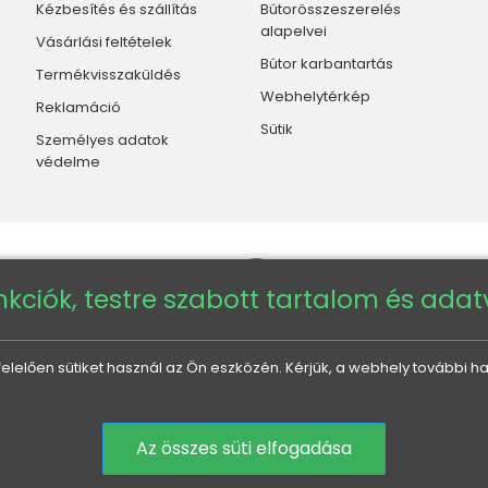
Kézbesítés és szállítás
Bútorösszeszerelés
alapelvei
Vásárlási feltételek
Bútor karbantartás
Termékvisszaküldés
Webhelytérkép
Reklamáció
Sütik
Személyes adatok
védelme
nkciók, testre szabott tartalom és ada
elően sütiket használ az Ön eszközén. Kérjük, a webhely további ha
Veneti HU
Veneti CZ
Veneti DE
Veneti SK
Az összes süti elfogadása