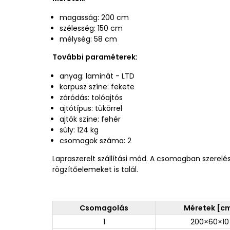
magasság: 200 cm
szélesség: 150 cm
mélység: 58 cm
További paraméterek:
anyag: laminát - LTD
korpusz színe: fekete
záródás: tolóajtós
ajtótípus: tükörrel
ajtók színe: fehér
súly: 124 kg
csomagok száma: 2
Lapraszerelt szállítási mód. A csomagban szerelé
rögzítőelemeket is talál.
Csomagolás
Méretek [c
1
200×60×10