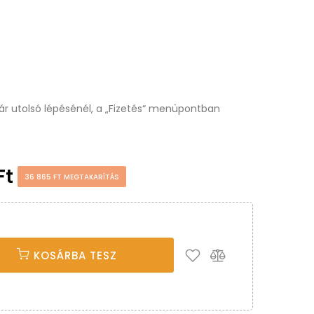
osár utolsó lépésénél, a „Fizetés“ menüpontban
Ft
36 865 FT MEGTAKARÍTÁS
KOSÁRBA TESZ