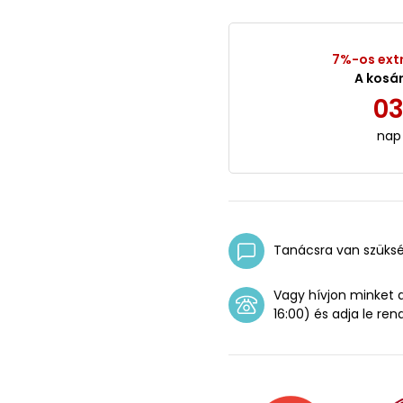
7%-os ext
A kosá
0
nap
Tanácsra van szüks
Vagy hívjon minket
16:00) és adja le ren