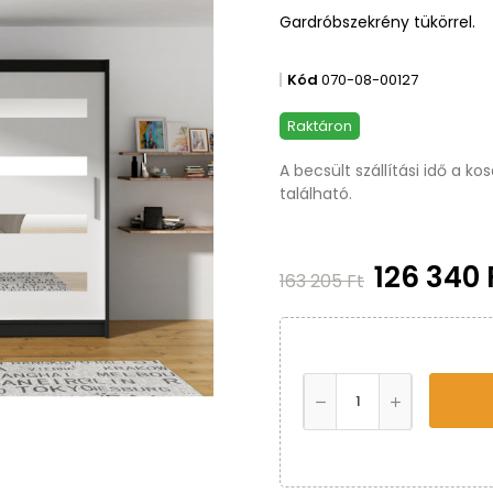
Gardróbszekrény tükörrel.
Kód
070-08-00127
Raktáron
A becsült szállítási idő a k
található.
126 340 
163 205 Ft