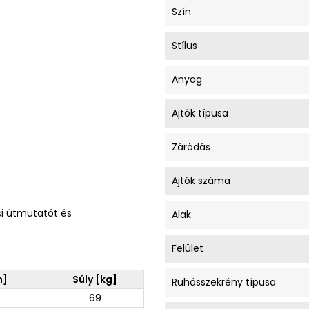
Szín
Stílus
Anyag
Ajtók típusa
Záródás
Ajtók száma
si útmutatót és
Alak
Felület
m]
Súly [kg]
Ruhásszekrény típusa
69