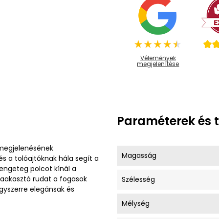
Vélemények
megjelenítése
Paraméterek és 
 megjelenésének
Magasság
s a tolóajtóknak hála segít a
engeteg polcot kínál a
haakasztó rudat a fogasok
Szélesség
egyszerre elegánsak és
Mélység