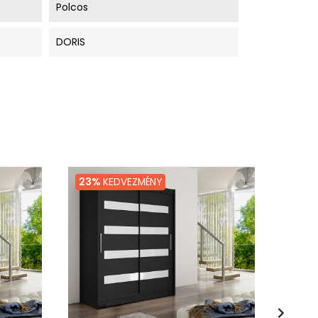
Polcos
DORIS
23%
KEDVEZMÉNY
13%
K