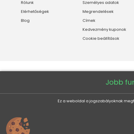
Rólunk
Személyes adatok
Elérhetőségek
Megrendelések
Blog
Címek
Kedvezmény kuponok
Cookie beállítások
Jobb fu
Ez a weboldal a jogszabályoknak megfel
Copyright © 2026 - Veneti™
0