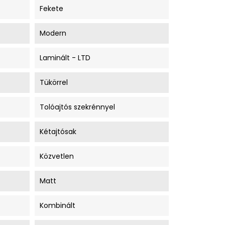
Fekete
Modern
Laminált - LTD
Tükörrel
Tolóajtós szekrénnyel
Kétajtósak
Közvetlen
Matt
Kombinált