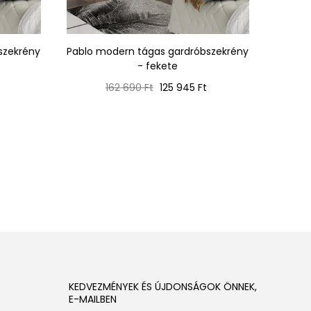
szekrény
Pablo modern tágas gardróbszekrény
Szekré
- fekete
WARDO 
Normál
Ár
162 690 Ft
125 945 Ft
ár
KEDVEZMÉNYEK ÉS ÚJDONSÁGOK ÖNNEK,
E-MAILBEN