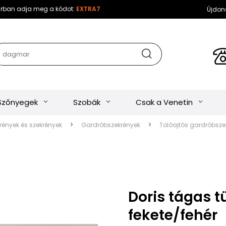
sárban adja meg a kódot:
EXTRA7
Újdon
Szőnyegek
Szobák
Csak a Venetin
ények és szekrények
Gardróbszekrények
Tolóajtós gardróbsze
Doris tágas t
fekete/fehér