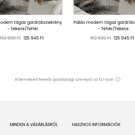
odern tágas gardróbszekrény
Pablo modern tágas gardrób
- fekete/fehér
- fehér/fekete
Normál
Ár
Normál
Ár
162 690 Ft
125 945 Ft
162 690 Ft
125 945 Ft
ár
ár
A termékért felelős gazdasági szereplő az EU-ban
MINDEN A VÁSÁRLÁSRÓL
HASZNOS INFORMÁCIÓK