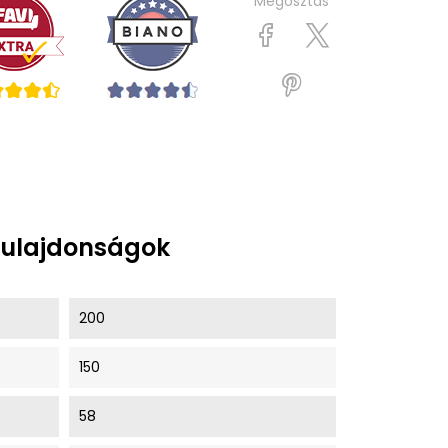
Megosztás
tulajdonságok
200
150
58