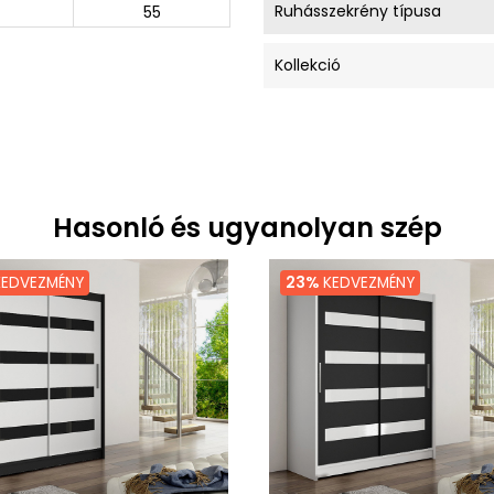
Ruhásszekrény típusa
55
Kollekció
Hasonló és ugyanolyan szép
EDVEZMÉNY
23%
KEDVEZMÉNY