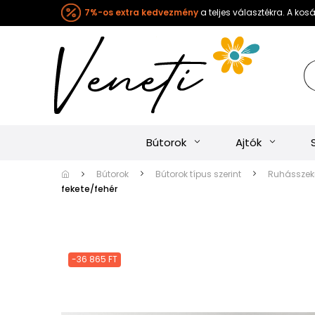
7%-os extra kedvezmény
a teljes választékra. A ko
Bútorok
Ajtók
Bútorok
Bútorok típus szerint
Ruhásszekr
fekete/fehér
-36 865 FT