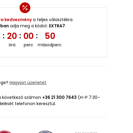
ra kedvezmény
a teljes választékra.
rban
adja meg a kódot:
EXTRA7
.
3
20
00
49
:
:
:
óra
perc
másodperc
ége?
Hagyjon üzenetet
.
 a következő számon
+36 21 300 7643
(H–P 7:30–
delését telefonon keresztül.