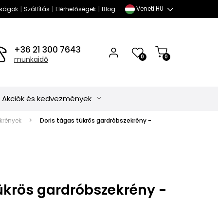
|
|
|
Veneti HU
ságok
Szállítás
Elérhetőségek
Blog
+36 21 300 7643
0
0
munkaidő
Akciók és kedvezmények
krények
Doris tágas tükrös gardróbszekrény -
ükrös gardróbszekrény -