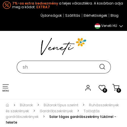
7%-os extra kedvezmény
a teljes választékra. A kosárban adja
meg a kódot:
EXTRA7
|
|
|
Újdonságok
Szállítás
Elérhetőségek
Blog
Veneti HU
Toggle
0
0
navigation
Bútorok
Bútorok típus szerint
Ruhásszekrények
és szekrények
Gardróbszekrények
Tolóajtós
gardróbszekrények
Solar tágas gardróbszekrény tükörrel -
fekete