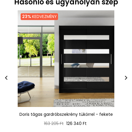
Hasonló és ugyanolyan szép
23%
KEDVEZMÉNY
-
Doris tágas gardróbszekrény tükörrel - fekete
Normál
Ár
163 205 Ft
126 340 Ft
ár