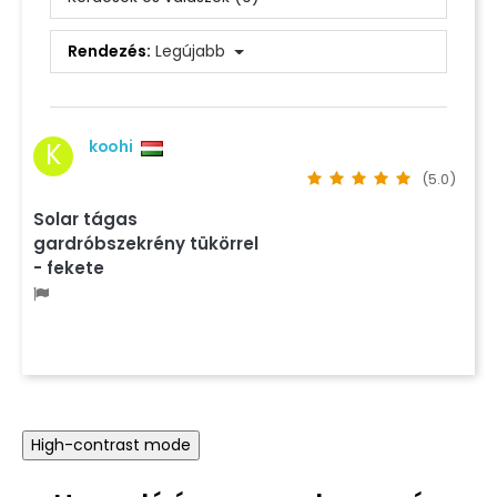
Rendezés:
Legújabb
koohi
K
(5.0)
Solar tágas
gardróbszekrény tükörrel
- fekete
High-contrast mode