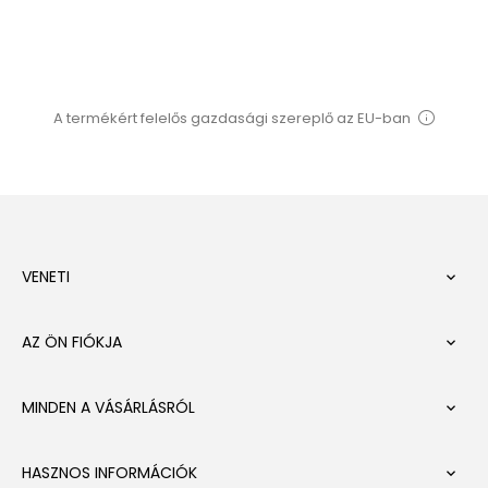
A termékért felelős gazdasági szereplő az EU-ban
VENETI

AZ ÖN FIÓKJA

MINDEN A VÁSÁRLÁSRÓL

HASZNOS INFORMÁCIÓK
