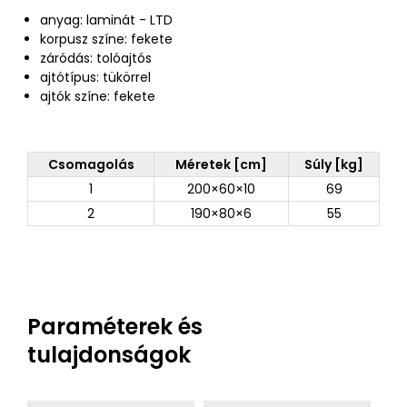
anyag: laminát - LTD
korpusz színe: fekete
záródás: tolóajtós
ajtótípus: tükörrel
ajtók színe: fekete
Csomagolás
Méretek [cm]
Súly [kg]
1
200×60×10
69
2
190×80×6
55
Paraméterek és
tulajdonságok