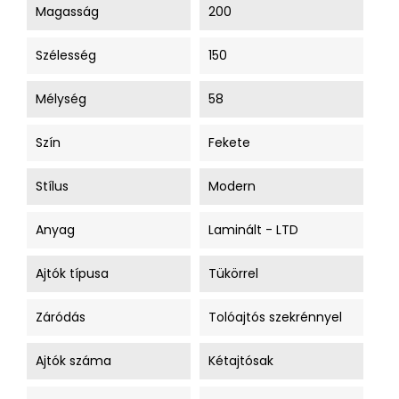
Magasság
200
Szélesség
150
Mélység
58
Szín
Fekete
Stílus
Modern
Anyag
Laminált - LTD
Ajtók típusa
Tükörrel
Záródás
Tolóajtós szekrénnyel
Ajtók száma
Kétajtósak