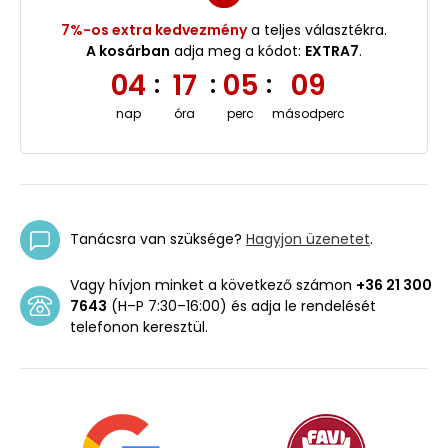
7%-os extra kedvezmény
a teljes választékra.
A kosárban
adja meg a kódot:
EXTRA7
.
04
17
05
08
:
:
:
nap
óra
perc
másodperc
Tanácsra van szüksége?
Hagyjon üzenetet
.
Vagy hívjon minket a következő számon
+36 21 300
7643
(H–P 7:30–16:00) és adja le rendelését
telefonon keresztül.