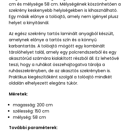
cm és mélysége 58 cm. Mélységének köszönhetően a
szekrény keskenyebb helyiségekben is kihasználható.
Egy másik előnye a tolóajtó, amely nem igényel plusz
helyet a kinyitásnál.
Az egész szekrény tartós laminált anyagból készült,
amelynek előnye a tartós szín és a könnyű
karbantartás. A tolóajtó mögött egy kombinált
tárolóhelyet talál, amely egy polcrendszerből és egy
akasztórúd számára kialakított részből áll. Ez lehetővé
teszi, hogy a ruhákat összehajtogatva tárolja a
ruhásszekrényben, de az akasztós szekrényben is.
Praktikus kiegészítőként szolgál a tolóajtó mindkét
oldalán elhelyezett elegáns tükör.
Méretek:
magasság: 200 cm
szélesség: 150 cm
mélység: 58 cm
További paraméterek: